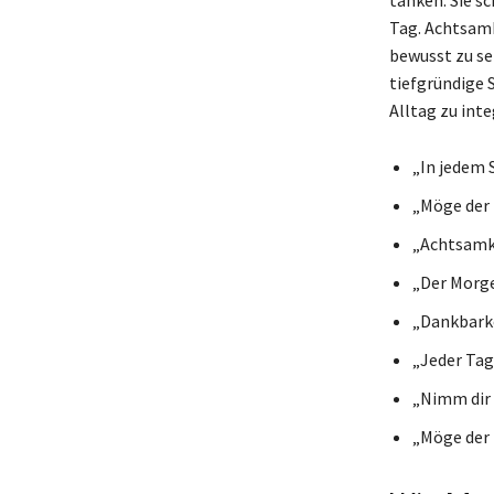
Tag. Achtsamk
bewusst zu sei
tiefgründige 
Alltag zu inte
„In jedem 
„Möge der 
„Achtsamke
„Der Morge
„Dankbarke
„Jeder Tag 
„Nimm dir e
„Möge der 