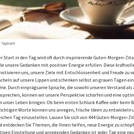
 Tagblatt)
r Start in den Tag wird oft durch inspirierende Guten-Morgen-Zita
ie unsere Gedanken mit positiver Energie erfüllen. Diese kraftvoll
otivieren uns, unsere Ziele mit Entschlossenheit und Freude zu ve
ächeln auf unsere Lippen und schenken selbst an grauen Tagen ein
me. Durch einprägsame Sprüche, die sowohl unseren Verstand als 
prechen, können wir unsere Perspektive schärfen und eine optim
 unser Leben bringen. Ob beim ersten Schluck Kaffee oder beim B
 richtigen Worte können uns anregen, frische Ideen zu entwickeln 
eichen Tag einzustellen. Lassen Sie sich von 444 Guten-Morgen-Zi
nd entdecken Sie Themen, die Ihnen helfen, neue Energie zu schöp
itiven Einstellung und anregenden Gedanken ist jeder Tag eine ne