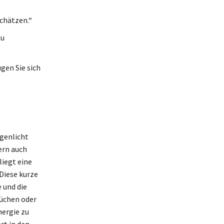
schätzen.“
zu
gen Sie sich
genlicht
ern auch
liegt eine
Diese kurze
 und die
rüchen oder
nergie zu
rt in den