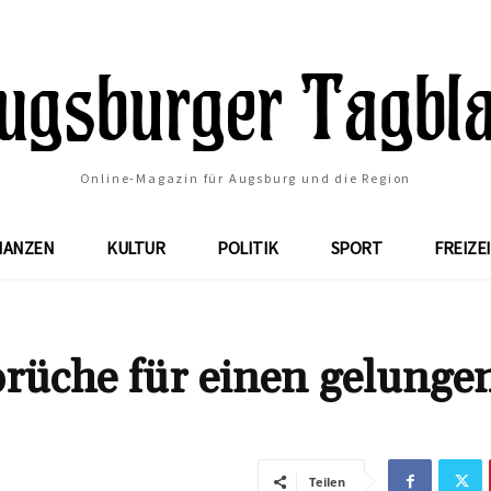
Online-Magazin für Augsburg und die Region
NANZEN
KULTUR
POLITIK
SPORT
FREIZE
üche für einen gelunge
Teilen