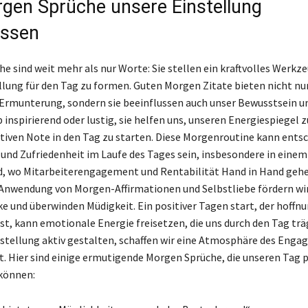
gen Sprüche unsere Einstellung
ussen
e sind weit mehr als nur Worte: Sie stellen ein kraftvolles Werkze
llung für den Tag zu formen. Guten Morgen Zitate bieten nicht nur
 Ermunterung, sondern sie beeinflussen auch unser Bewusstsein u
inspirierend oder lustig, sie helfen uns, unseren Energiespiegel 
itiven Note in den Tag zu starten. Diese Morgenroutine kann ents
 und Zufriedenheit im Laufe des Tages sein, insbesondere in einem
, wo Mitarbeiterengagement und Rentabilität Hand in Hand gehe
Anwendung von Morgen-Affirmationen und Selbstliebe fördern wi
e und überwinden Müdigkeit. Ein positiver Tagen start, der hoffn
ist, kann emotionale Energie freisetzen, die uns durch den Tag tr
nstellung aktiv gestalten, schaffen wir eine Atmosphäre des Eng
ät. Hier sind einige ermutigende Morgen Sprüche, die unseren Tag p
können: