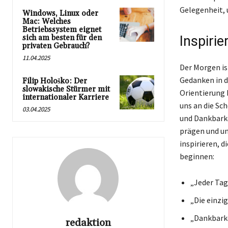
Gelegenheit, 
Windows, Linux oder
Mac: Welches
Betriebssystem eignet
sich am besten für den
Inspirie
privaten Gebrauch?
11.04.2025
Der Morgen is
Gedanken in d
Filip Hološko: Der
slowakische Stürmer mit
Orientierung 
internationaler Karriere
uns an die Sc
03.04.2025
und Dankbarke
prägen und un
inspirieren, d
beginnen:
„Jeder Tag
„Die einzi
„Dankbarke
redaktion