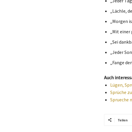
„Jeder Tag
„Lächle, de
„Morgen is
„Mit einer 
„Sei dankba
„Jeder Son
„Fange den
Auch interess
Lügen, Spr
Sprüche zu
Sprueche n
Teilen