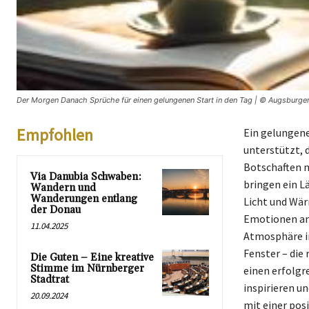
Der Morgen Danach Sprüche für einen gelungenen Start in den Tag | © Augsburger
Empfohlen
Ein gelungene
unterstützt, d
Botschaften m
Via Danubia Schwaben:
bringen ein L
Wandern und
Wanderungen entlang
Licht und Wär
der Donau
Emotionen ans
11.04.2025
Atmosphäre in
Fenster – die
Die Guten – Eine kreative
Stimme im Nürnberger
einen erfolgr
Stadtrat
inspirieren u
20.09.2024
mit einer pos