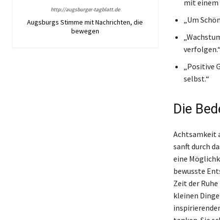
mit einem 
http://augsburger-tagblatt.de
„Um Schönh
Augsburgs Stimme mit Nachrichten, die
bewegen
„Wachstum 
verfolgen.
„Positive 
selbst.“
Die Bed
Achtsamkeit a
sanft durch d
eine Möglichk
bewusste Ents
Zeit der Ruhe 
kleinen Dinge
inspirierenden
tanken. Sie s