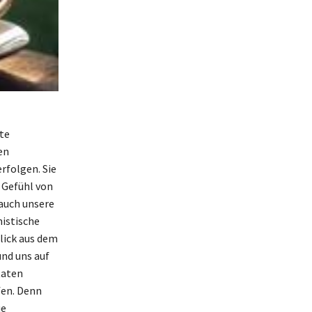
te
en
rfolgen. Sie
 Gefühl von
auch unsere
istische
lick aus dem
und uns auf
taten
fen. Denn
ue