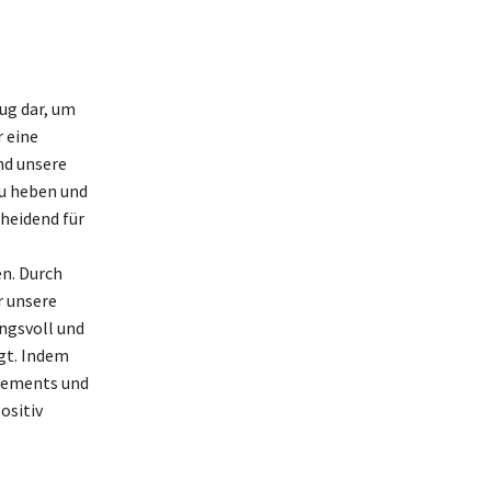
ug dar, um
 eine
nd unsere
zu heben und
cheidend für
n. Durch
r unsere
ungsvoll und
ägt. Indem
agements und
ositiv