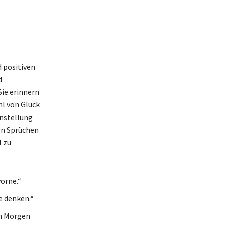
d positiven
d
Sie erinnern
hl von Glück
instellung
en Sprüchen
l zu
vorne.“
e denken.“
en Morgen