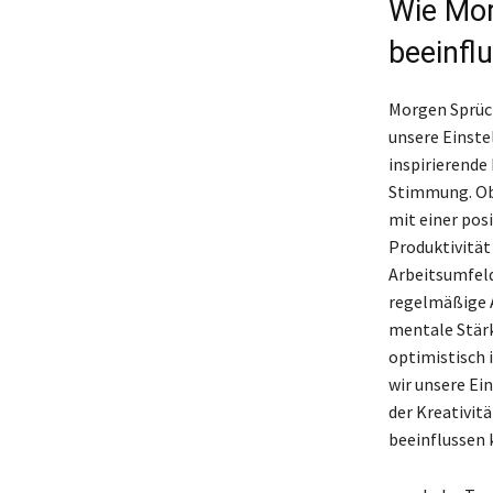
Wie Mor
beeinfl
Morgen Sprüch
unsere Einste
inspirierende
Stimmung. Ob 
mit einer pos
Produktivität
Arbeitsumfeld
regelmäßige 
mentale Stärk
optimistisch 
wir unsere Ei
der Kreativit
beeinflussen 