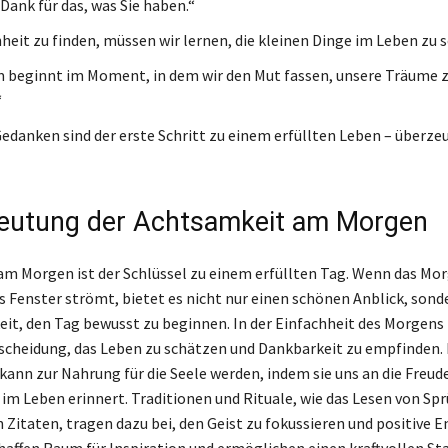
Dank für das, was Sie haben.“
eit zu finden, müssen wir lernen, die kleinen Dinge im Leben zu 
beginnt im Moment, in dem wir den Mut fassen, unsere Träume 
“
Gedanken sind der erste Schritt zu einem erfüllten Leben – überzeu
eutung der Achtsamkeit am Morgen
m Morgen ist der Schlüssel zu einem erfüllten Tag. Wenn das Mor
as Fenster strömt, bietet es nicht nur einen schönen Anblick, sond
eit, den Tag bewusst zu beginnen. In der Einfachheit des Morgens 
cheidung, das Leben zu schätzen und Dankbarkeit zu empfinden. 
kann zur Nahrung für die Seele werden, indem sie uns an die Freude
 im Leben erinnert. Traditionen und Rituale, wie das Lesen von Sp
 Zitaten, tragen dazu bei, den Geist zu fokussieren und positive E
chaffen Raum für Inspiration und ermöglichen einen kraftvollen Sta