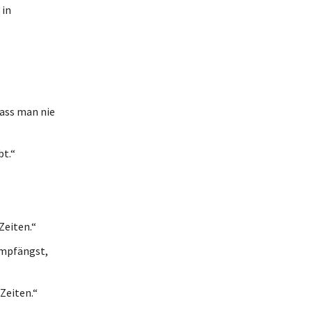
 in
dass man nie
bt.“
Zeiten.“
empfängst,
Zeiten.“