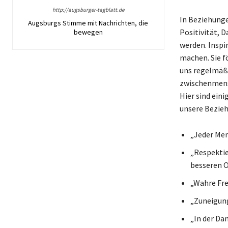
http://augsburger-tagblatt.de
In Beziehunge
Augsburgs Stimme mit Nachrichten, die
Positivität, 
bewegen
werden. Inspi
machen. Sie f
uns regelmäßi
zwischenmensc
Hier sind eini
unsere Bezieh
„Jeder Men
„Respektie
besseren O
„Wahre Fre
„Zuneigung
„In der Da