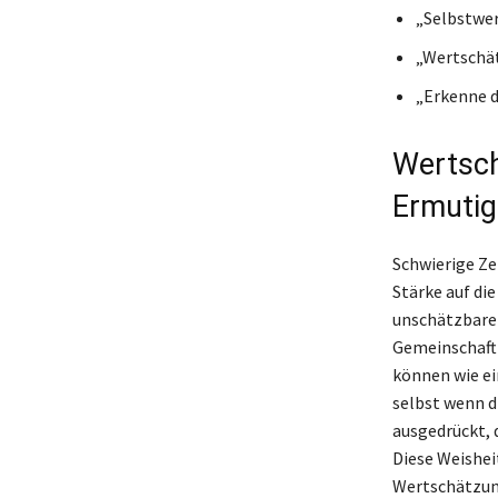
„Selbstwer
„Wertschät
„Erkenne d
Wertsch
Ermuti
Schwierige Ze
Stärke auf di
unschätzbarem 
Gemeinschaft 
können wie ei
selbst wenn d
ausgedrückt, d
Diese Weishei
Wertschätzung