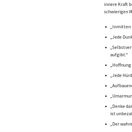
innere Kraft 
schwierigen 
„Inmitten v
„Jede Dunk
„Selbstver
aufgibt.“
„Hoffnung i
„Jede Hürd
„Aufbauend
„Umarmung 
„Denke dar
ist unbeza
„Der wahre