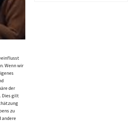
eeinflusst
n. Wenn wir
eigenes
nd
häre der
Dies gilt
schätzung
ebens zu
d andere