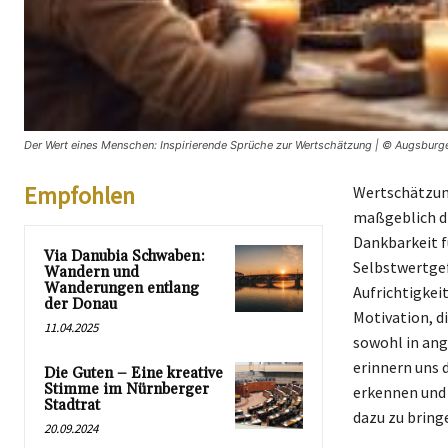
Der Wert eines Menschen: Inspirierende Sprüche zur Wertschätzung | © Augsburge
Empfohlen
Wertschätzung
maßgeblich di
Dankbarkeit f
Via Danubia Schwaben:
Selbstwertgef
Wandern und
Wanderungen entlang
Aufrichtigkei
der Donau
Motivation, d
11.04.2025
sowohl in ang
erinnern uns d
Die Guten – Eine kreative
Stimme im Nürnberger
erkennen und 
Stadtrat
dazu zu bring
20.09.2024