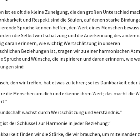
n ist es oft die kleine Zuneigung, die den großen Unterschied mac
Dankbarkeit und Respekt sind die Säulen, auf denen starke Bindun
rierende Sprüche können helfen, den Wert eines Menschen bewuss
ördern die Selbstwertschätzung und die Anerkennung des anderen
g daran erinnern, wie wichtig Wertschätzung in unseren
hlichen Beziehungen ist, tragen wir zu einer harmonischen Atm
ge Sprüche und Wünsche, die inspirieren und daran erinnern, wie we
ungen sind:
sch, den wir treffen, hat etwas zu lehren; sei es Dankbarkeit oder
re die Menschen um dich und erkenne ihren Wert; das macht die W
rt.“
undschaft wächst durch Wertschätzung und Verständnis.“
 ist der Schlüssel zur Harmonie in jeder Beziehung.“
nkbarkeit finden wir die Stärke, die wir brauchen, um miteinander 