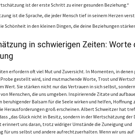
tschätzung ist der erste Schritt zu einer gesunden Beziehung.“
zung ist die Sprache, die jeder Mensch tief in seinem Herzen verst
ie Schönheit in den kleinen Dingen, die deine Beziehungen stärken
ätzung in schwierigen Zeiten: Worte 
gung
iten erfordern oft viel Mut und Zuversicht. In Momenten, in denen
e Probe gestellt wird, sind mutmachende Worte, Trost und Werts
Wert. Sie stärken nicht nur das Vertrauen in sich selbst, sondern 
von Menschen, die uns umgeben. Inspirierende Zitate und aufba
n beruhigender Balsam für die Seele wirken und helfen, Hoffnung 
ie Herausforderungen groß erscheinen. Albert Schweitzer hat tre
ass „das Glück nicht in Besitz, sondern in der Wertschätzung der D
t erinnert uns daran, trotz widriger Umstände die Zuneigung und
 für uns selbst und andere aufrechtzuerhalten. Wenn wir uns auf