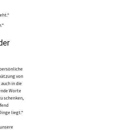
eht.“
.“
der
 persönliche
chätzung von
auch in die
uende Worte
zu schenken,
ffend
inge liegt.“
 unsere