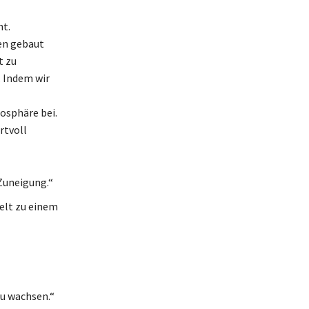
ht.
gen gebaut
t zu
. Indem wir
osphäre bei.
rtvoll
 Zuneigung.“
elt zu einem
zu wachsen.“