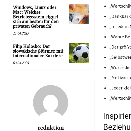
„Wertschät
Windows, Linux oder
Mac: Welches
„Dankbarke
Betriebssystem eignet
sich am besten für den
„In jedem 
privaten Gebrauch?
11.04.2025
„Wahre Bez
Filip Hološko: Der
„Der größt
slowakische Stürmer mit
internationaler Karriere
„Selbstwer
03.04.2025
„Worte der
„Motivatio
„Jeder kle
„Wertschät
Inspiri
Bezieh
redaktion