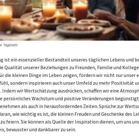
r Tagblatt)
 ist ein essenzieller Bestandteil unseres täglichen Lebens und b
e Qualität unserer Beziehungen zu Freunden, Familie und Kollege
ür die kleinen Dinge im Leben zeigen, fördern wir nicht nur unser 
ühl, sondern inspirieren auch unser Umfeld zu mehr Positivität u
t. Indem wir Wertschätzung ausdrücken, schaffen wir eine Atmosp
ie persönliches Wachstum und positive Veränderungen begünstigt. 
enehmen als auch in herausfordernden Zeiten. Sprüche zur Wert
aran, wie wichtig es ist, die kleinen Freuden und Geschenke des L
zu feiern. Sie können als Quelle der Inspiration dienen, um uns un
en, bewusster und dankbarer zu sein.