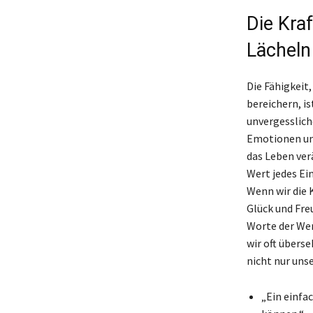
Die Kra
Lächeln
Die Fähigkeit
bereichern, i
unvergessliche
Emotionen uns
das Leben ver
Wert jedes Ei
Wenn wir die 
Glück und Fre
Worte der Wer
wir oft übers
nicht nur uns
„Ein einfa