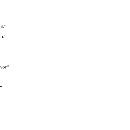
n.“
n.“
vor.“
“