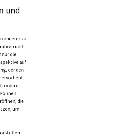
en und
n anderer zu
erühren und
 nur die
spektive auf
ung, der den
hervorhebt.
d fördern
t können
öffnen, die
utzen, um
vorstellen