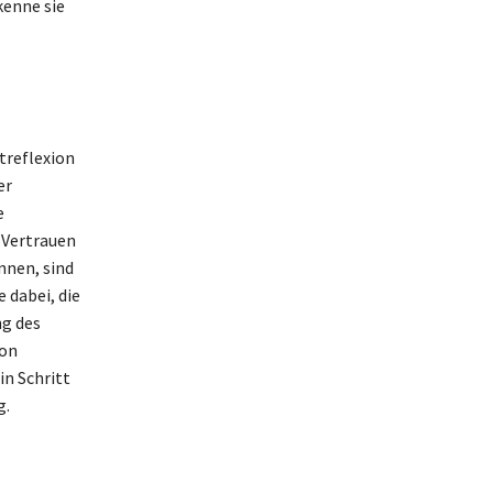
kenne sie
treflexion
er
e
 Vertrauen
nnen, sind
 dabei, die
ng des
von
in Schritt
g.