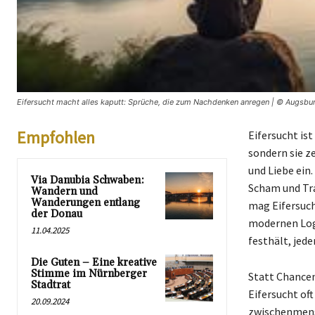
Eifersucht macht alles kaputt: Sprüche, die zum Nachdenken anregen | © Augsbur
Empfohlen
Eifersucht is
sondern sie z
und Liebe ein.
Via Danubia Schwaben:
Scham und Tra
Wandern und
Wanderungen entlang
mag Eifersuch
der Donau
modernen Logik
11.04.2025
festhält, jede
Die Guten – Eine kreative
Stimme im Nürnberger
Statt Chancen
Stadtrat
Eifersucht oft
20.09.2024
zwischenmens