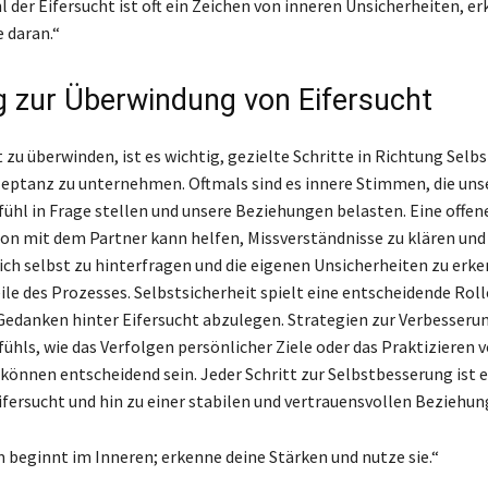
 der Eifersucht ist oft ein Zeichen von inneren Unsicherheiten, er
e daran.“
 zur Überwindung von Eifersucht
zu überwinden, ist es wichtig, gezielte Schritte in Richtung Selbs
eptanz zu unternehmen. Oftmals sind es innere Stimmen, die uns
ühl in Frage stellen und unsere Beziehungen belasten. Eine offen
 mit dem Partner kann helfen, Missverständnisse zu klären und
ich selbst zu hinterfragen und die eigenen Unsicherheiten zu erke
ile des Prozesses. Selbstsicherheit spielt eine entscheidende Rolle
Gedanken hinter Eifersucht abzulegen. Strategien zur Verbesseru
ühls, wie das Verfolgen persönlicher Ziele oder das Praktizieren 
können entscheidend sein. Jeder Schritt zur Selbstbesserung ist e
ifersucht und hin zu einer stabilen und vertrauensvollen Beziehun
beginnt im Inneren; erkenne deine Stärken und nutze sie.“