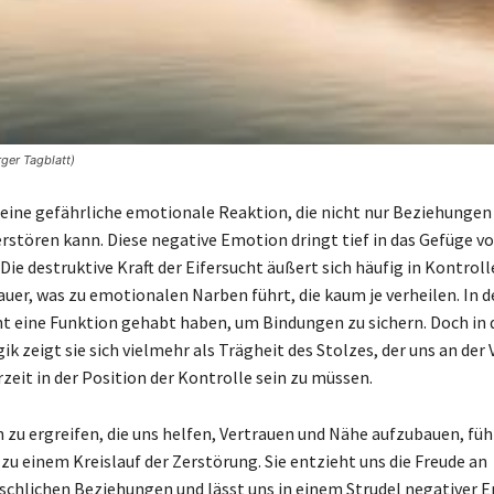
ger Tagblatt)
t eine gefährliche emotionale Reaktion, die nicht nur Beziehungen
erstören kann. Diese negative Emotion dringt tief in das Gefüge v
 Die destruktive Kraft der Eifersucht äußert sich häufig in Kontroll
uer, was zu emotionalen Narben führt, die kaum je verheilen. In d
t eine Funktion gehabt haben, um Bindungen zu sichern. Doch in 
 zeigt sie sich vielmehr als Trägheit des Stolzes, der uns an der
rzeit in der Position der Kontrolle sein zu müssen.
 zu ergreifen, die uns helfen, Vertrauen und Nähe aufzubauen, füh
 zu einem Kreislauf der Zerstörung. Sie entzieht uns die Freude an
chlichen Beziehungen und lässt uns in einem Strudel negativer 