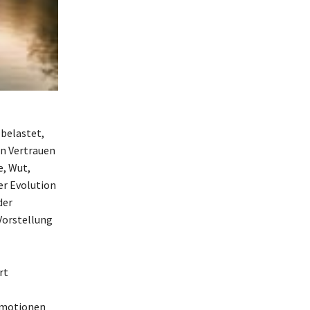
 belastet,
on Vertrauen
e, Wut,
er Evolution
der
 Vorstellung
rt
Emotionen