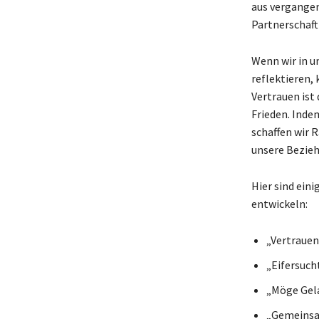
aus vergangen
Partnerschaft
Wenn wir in u
reflektieren,
Vertrauen ist
Frieden. Inde
schaffen wir 
unsere Bezieh
Hier sind eini
entwickeln:
„Vertrauen
„Eifersucht
„Möge Gela
„Gemeinsam