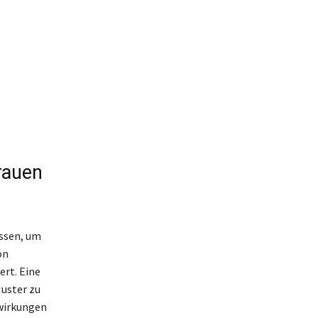
rauen
assen, um
on
ert. Eine
Muster zu
swirkungen