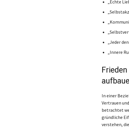
„Echte Lieb
„Selbstakz
„Kommunika
„Selbstver
„Jeder den
„Innere Ru
Frieden
aufbau
In einer Bezi
Vertrauen und
betrachtet we
gründliche Ei
verstehen, di