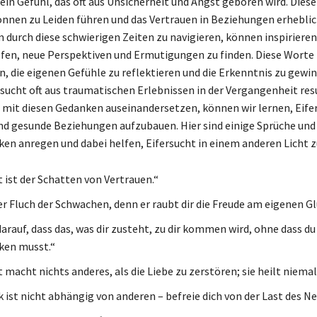
 ein Gefühl, das oft aus Unsicherheit und Angst geboren wird. Dies
nen zu Leiden führen und das Vertrauen in Beziehungen erhebli
 durch diese schwierigen Zeiten zu navigieren, können inspiriere
lfen, neue Perspektiven und Ermutigungen zu finden. Diese Wort
n, die eigenen Gefühle zu reflektieren und die Erkenntnis zu gewi
rsucht oft aus traumatischen Erlebnissen in der Vergangenheit resu
 mit diesen Gedanken auseinandersetzen, können wir lernen, Eife
d gesunde Beziehungen aufzubauen. Hier sind einige Sprüche und 
n anregen und dabei helfen, Eifersucht in einem anderen Licht z
t ist der Schatten von Vertrauen.“
er Fluch der Schwachen, denn er raubt dir die Freude am eigenen Gl
darauf, dass das, was dir zusteht, zu dir kommen wird, ohne dass d
ken musst.“
t macht nichts anderes, als die Liebe zu zerstören; sie heilt niema
 ist nicht abhängig von anderen – befreie dich von der Last des Ne