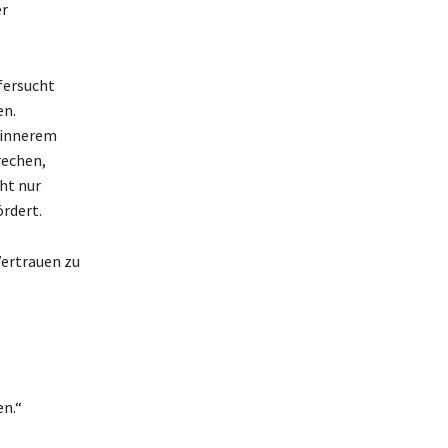
er
fersucht
en.
u innerem
rechen,
ht nur
rdert.
Vertrauen zu
en.“