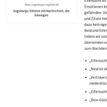
Eifersucht ist
http://augsburger-tagblatt.de
Emotionen kön
Augsburgs Stimme mit Nachrichten, die
gefährden. Um
bewegen
und Zitate he
dazu beitrage
Neid und Eife
Indem wir uns
überwinden un
zum Nachdenke
„Eifersuch
„Neid ist d
„Vertraue 
niederdrüc
„Eifersuch
„Dein Glück