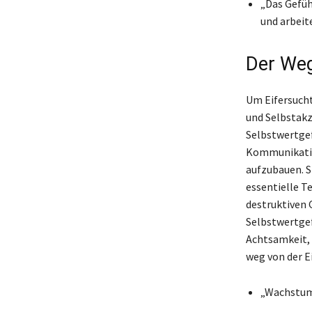
„Das Gefühl
und arbeit
Der Weg
Um Eifersucht 
und Selbstakz
Selbstwertgef
Kommunikation
aufzubauen. S
essentielle Te
destruktiven 
Selbstwertgef
Achtsamkeit, 
weg von der E
„Wachstum 