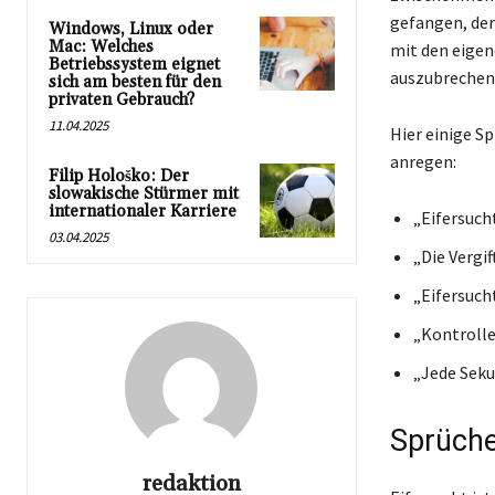
gefangen, de
Windows, Linux oder
Mac: Welches
mit den eigen
Betriebssystem eignet
auszubrechen 
sich am besten für den
privaten Gebrauch?
11.04.2025
Hier einige S
anregen:
Filip Hološko: Der
slowakische Stürmer mit
internationaler Karriere
„Eifersucht
03.04.2025
„Die Vergi
„Eifersuch
„Kontrolle 
„Jede Seku
Sprüche
redaktion