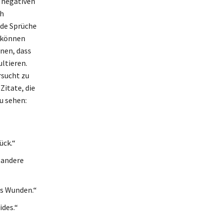
e negativen
ch
nde Sprüche
e können
nnen, dass
ltieren.
rsucht zu
Zitate, die
u sehen:
ück.“
u andere
ls Wunden.“
ides.“