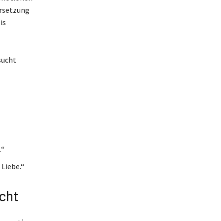
ersetzung
is
sucht
.“
 Liebe.“
ucht