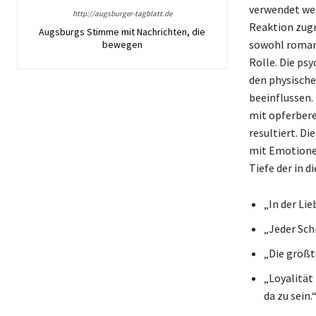
verwendet wer
http://augsburger-tagblatt.de
Reaktion zugr
Augsburgs Stimme mit Nachrichten, die
sowohl romant
bewegen
Rolle. Die ps
den physische
beeinflussen.
mit opferbere
resultiert. Di
mit Emotionen
Tiefe der in 
„In der Lie
„Jeder Schm
„Die größte
„Loyalität
da zu sein.