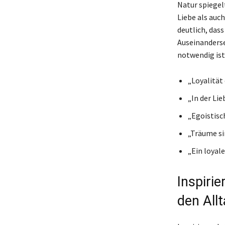
Natur spiegel
Liebe als auc
deutlich, das
Auseinanderse
notwendig ist
„Loyalität
„In der Lie
„Egoistisc
„Träume si
„Ein loyal
Inspiri
den All