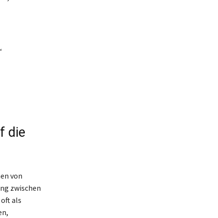
“
f die
hen von
ung zwischen
oft als
en,