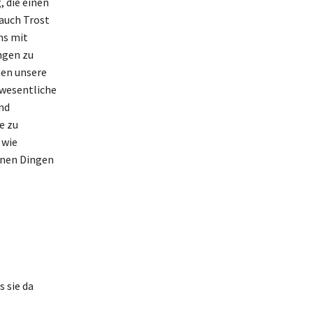
, die einen
 auch Trost
ns mit
ngen zu
nen unsere
 wesentliche
nd
e zu
 wie
einen Dingen
 sie da