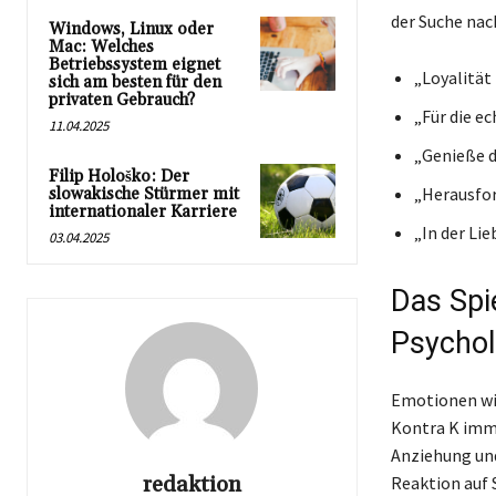
der Suche nac
Windows, Linux oder
Mac: Welches
Betriebssystem eignet
„Loyalität 
sich am besten für den
privaten Gebrauch?
„Für die e
11.04.2025
„Genieße d
Filip Hološko: Der
„Herausfor
slowakische Stürmer mit
internationaler Karriere
„In der Lie
03.04.2025
Das Spie
Psychol
Emotionen wie
Kontra K imme
Anziehung und
redaktion
Reaktion auf