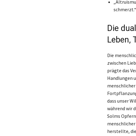
„Altruismu
schmerzt.
Die dua
Leben, 
Die menschlic
zwischen Lieb
prägte das Ve
Handlungen un
menschlicher 
Fortpflanzung
dass unser Wil
während wir d
Solms Opfern 
menschlicher 
herstellte, d