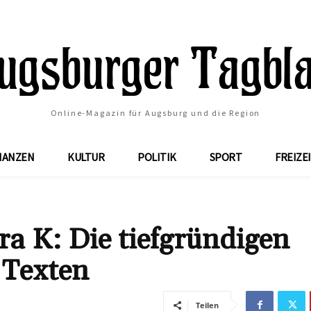
Online-Magazin für Augsburg und die Region
NANZEN
KULTUR
POLITIK
SPORT
FREIZE
ra K: Die tiefgründigen
 Texten
Teilen