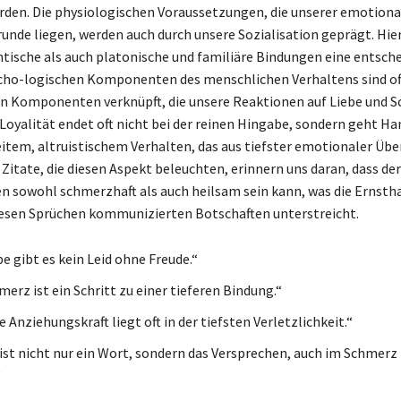
den. Die physiologischen Voraussetzungen, die unserer emotiona
unde liegen, werden auch durch unsere Sozialisation geprägt. Hier
ische als auch platonische und familiäre Bindungen eine entsch
ycho-logischen Komponenten des menschlichen Verhaltens sind of
n Komponenten verknüpft, die unsere Reaktionen auf Liebe und 
 Loyalität endet oft nicht bei der reinen Hingabe, sondern geht Ha
item, altruistischem Verhalten, das aus tiefster emotionaler Üb
e Zitate, die diesen Aspekt beleuchten, erinnern uns daran, dass 
 sowohl schmerzhaft als auch heilsam sein kann, was die Ernstha
diesen Sprüchen kommunizierten Botschaften unterstreicht.
be gibt es kein Leid ohne Freude.“
erz ist ein Schritt zu einer tieferen Bindung.“
 Anziehungskraft liegt oft in der tiefsten Verletzlichkeit.“
 ist nicht nur ein Wort, sondern das Versprechen, auch im Schmerz
“