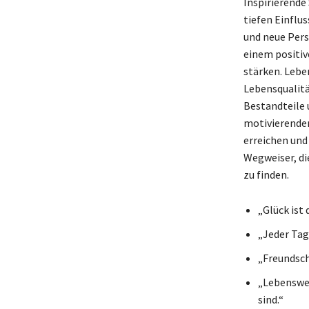
Inspirierende 
tiefen Einflu
und neue Pers
einem positi
stärken. Lebe
Lebensqualitä
Bestandteile 
motivierenden
erreichen und
Wegweiser, di
zu finden.
„Glück ist
„Jeder Tag 
„Freundsch
„Lebenswei
sind.“