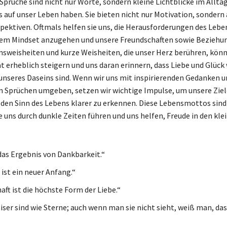
Sprüche sind nicht nur Worte, sondern kleine Lichtblicke im Alltag
ss auf unser Leben haben. Sie bieten nicht nur Motivation, sondern
pektiven. Oftmals helfen sie uns, die Herausforderungen des Lebe
vem Mindset anzugehen und unsere Freundschaften sowie Beziehu
nsweisheiten und kurze Weisheiten, die unser Herz berühren, kön
t erheblich steigern und uns daran erinnern, dass Liebe und Glück
unseres Daseins sind. Wenn wir uns mit inspirierenden Gedanken u
 Sprüchen umgeben, setzen wir wichtige Impulse, um unsere Ziel
 den Sinn des Lebens klarer zu erkennen. Diese Lebensmottos sind
e uns durch dunkle Zeiten führen und uns helfen, Freude in den kl
 das Ergebnis von Dankbarkeit.“
ist ein neuer Anfang.“
aft ist die höchste Form der Liebe.“
ser sind wie Sterne; auch wenn man sie nicht sieht, weiß man, dass