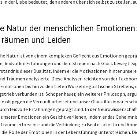
s in der Liebe bedeutet, den anderen über sich selbst zu stellen, 
“
le Natur der menschlichen Emotionen:
Träumen und Leiden
he Natur ist von einem komplexen Geflecht aus Emotionen gepräg
e, leidvollen Erfahrungen und dem Streben nach Glück bewegt. S
rständnis dieser Dualität, indem er die Motivationen hinter unser
d Träumen analysierte. Diese Analysen reichten von der Taxono
Emotionen bis hin zu den tiefen Wurzeln egoistischen Strebens, 
strieb verbunden ist. Schopenhauer, ein weiterer Philosoph, arg
le oft gegen die Vernunft arbeitet und unser Glück illusionär ersch
urch leidvolle Erfahrungen geprägt sind. In der Neurowissenschaf
unserer Emotionen ein Gesicht verliehen, indem er das Geheimni
Träume erforschte und die Verbindung zu Beate Lakotta und Ann
ie die Rolle der Emotionen in der Lebensführung unterstreichen. Di