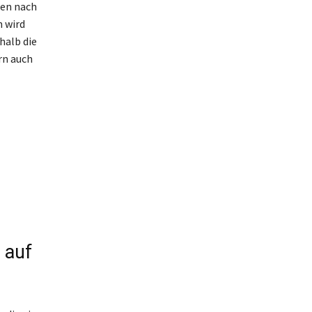
ben nach
n wird
halb die
rn auch
 auf