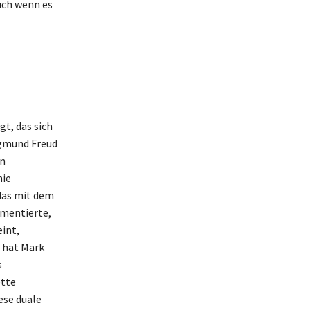
auch wenn es
t, das sich
igmund Freud
en
mie
das mit dem
umentierte,
eint,
t hat Mark
s
ette
ese duale