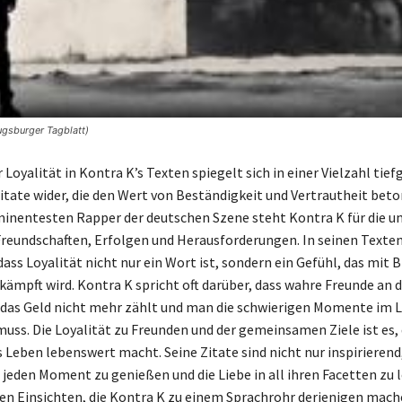
ugsburger Tagblatt)
 Loyalität in Kontra K’s Texten spiegelt sich in einer Vielzahl tie
itate wider, die den Wert von Beständigkeit und Vertrautheit beto
minentesten Rapper der deutschen Szene steht Kontra K für die 
Freundschaften, Erfolgen und Herausforderungen. In seinen Texte
ass Loyalität nicht nur ein Wort ist, sondern ein Gefühl, das mit 
kämpft wird. Kontra K spricht oft darüber, dass wahre Freunde an d
das Geld nicht mehr zählt und man die schwierigen Momente im 
uss. Die Loyalität zu Freunden und der gemeinsamen Ziele ist es, 
 Leben lebenswert macht. Seine Zitate sind nicht nur inspirierend,
 jeden Moment zu genießen und die Liebe in all ihren Facetten zu 
efen Einsichten, die Kontra K zu einem Sprachrohr derjenigen mache