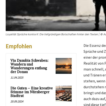
Loyalität Sprüche kontra K: Die tiefgründigen Botschaften hinter den Texten | © A
Empfohlen
Die Essenz der
Sprüche und Z
einer der pro
Via Danubia Schwaben:
Realität von 
Wandern und
Wanderungen entlang
man schnell, d
der Donau
und Tränen er
11.04.2025
stehen, wenn 
durchstehen m
Die Guten – Eine kreative
Stimme im Nürnberger
bringt und das
Stadtrat
auch dazu auf,
20.09.2024
sind diese ti