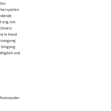
len
bei spielen
eidende
t eng mit
Schmerz
nd in Hand
erzeugung
der Umgang
ftigkeit und
 füreinander