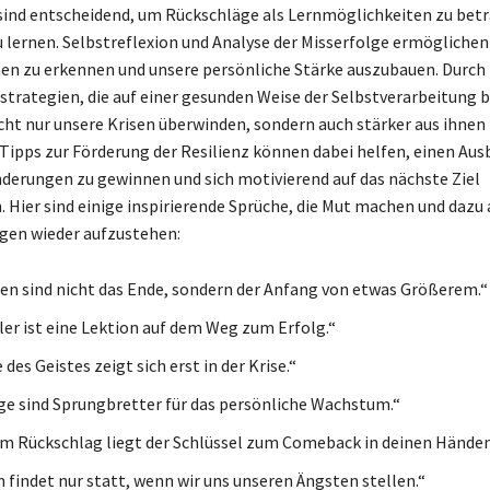
 sind entscheidend, um Rückschläge als Lernmöglichkeiten zu bet
u lernen. Selbstreflexion und Analyse der Misserfolge ermöglichen 
en zu erkennen und unsere persönliche Stärke auszubauen. Durch
trategien, die auf einer gesunden Weise der Selbstverarbeitung 
cht nur unsere Krisen überwinden, sondern auch stärker aus ihnen
Tipps zur Förderung der Resilienz können dabei helfen, einen Ausb
nderungen zu gewinnen und sich motivierend auf das nächste Ziel
. Hier sind einige inspirierende Sprüche, die Mut machen und dazu
gen wieder aufzustehen:
en sind nicht das Ende, sondern der Anfang von etwas Größerem.“
ler ist eine Lektion auf dem Weg zum Erfolg.“
 des Geistes zeigt sich erst in der Krise.“
ge sind Sprungbretter für das persönliche Wachstum.“
m Rückschlag liegt der Schlüssel zum Comeback in deinen Händen
findet nur statt, wenn wir uns unseren Ängsten stellen.“