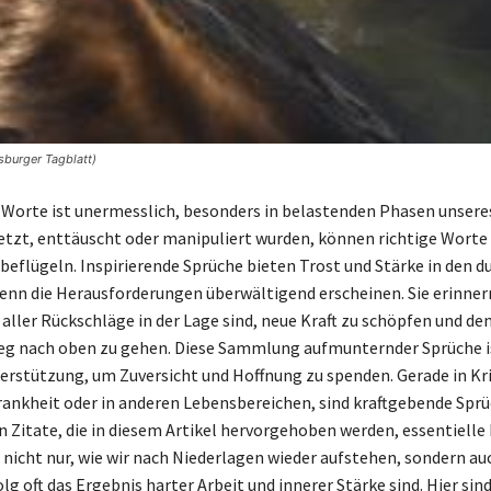
sburger Tagblatt)
 Worte ist unermesslich, besonders in belastenden Phasen unsere
etzt, enttäuscht oder manipuliert wurden, können richtige Worte
beflügeln. Inspirierende Sprüche bieten Trost und Stärke in den d
n die Herausforderungen überwältigend erscheinen. Sie erinnern
 aller Rückschläge in der Lage sind, neue Kraft zu schöpfen und de
eg nach oben zu gehen. Diese Sammlung aufmunternder Sprüche i
erstützung, um Zuversicht und Hoffnung zu spenden. Gerade in Kr
Krankheit oder in anderen Lebensbereichen, sind kraftgebende Sprü
n Zitate, die in diesem Artikel hervorgehoben werden, essentielle 
 nicht nur, wie wir nach Niederlagen wieder aufstehen, sondern au
lg oft das Ergebnis harter Arbeit und innerer Stärke sind. Hier sind