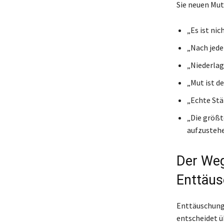
Sie neuen Mut
„Es ist nic
„Nach jede
„Niederlag
„Mut ist de
„Echte Stä
„Die größte
aufzustehe
Der Weg
Enttäus
Enttäuschunge
entscheidet ü