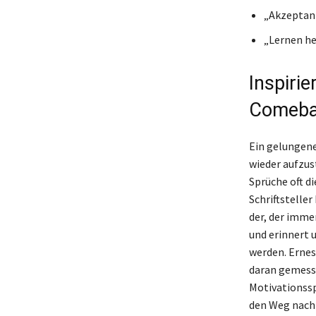
„Akzeptanz
„Lernen he
Inspirie
Comeba
Ein gelungene
wieder aufzus
Sprüche oft d
Schriftsteller
der, der imme
und erinnert u
werden. Ernes
daran gemessen
Motivationssp
den Weg nach 