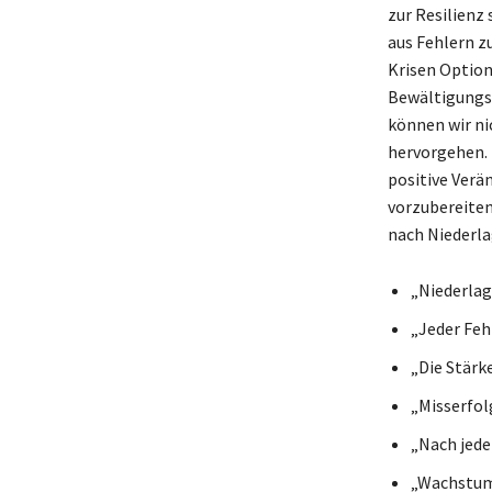
zur Resilienz
aus Fehlern z
Krisen Option
Bewältigungss
können wir ni
hervorgehen. 
positive Verä
vorzubereiten
nach Niederla
„Niederlag
„Jeder Feh
„Die Stärke
„Misserfol
„Nach jede
„Wachstum 