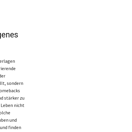
ngenes
derlagen
rierende
der
llt, sondern
 Comebacks
nd stärker zu
 Leben nicht
Solche
auben und
 und finden