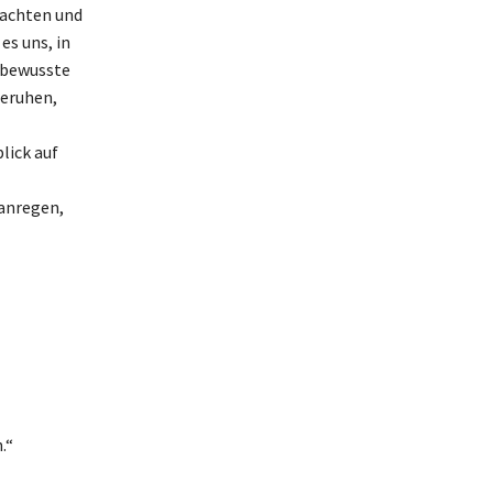
rachten und
es uns, in
 bewusste
beruhen,
lick auf
 anregen,
.“