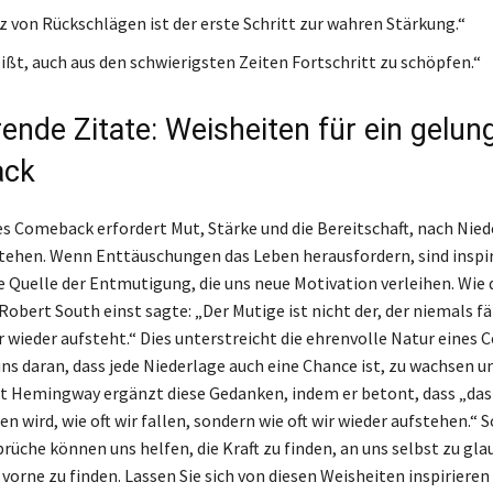
 von Rückschlägen ist der erste Schritt zur wahren Stärkung.“
ißt, auch aus den schwierigsten Zeiten Fortschritt zu schöpfen.“
rende Zitate: Weisheiten für ein gelu
ck
s Comeback erfordert Mut, Stärke und die Bereitschaft, nach Nie
tehen. Wenn Enttäuschungen das Leben herausfordern, sind inspi
ie Quelle der Entmutigung, die uns neue Motivation verleihen. Wie 
 Robert South einst sagte: „Der Mutige ist nicht der, der niemals fä
r wieder aufsteht.“ Dies unterstreicht die ehrenvolle Natur eines
ns daran, dass jede Niederlage auch eine Chance ist, zu wachsen u
t Hemingway ergänzt diese Gedanken, indem er betont, dass „das
 wird, wie oft wir fallen, sondern wie oft wir wieder aufstehen.“ 
rüche können uns helfen, die Kraft zu finden, an uns selbst zu gl
vorne zu finden. Lassen Sie sich von diesen Weisheiten inspirieren