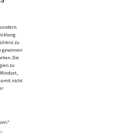
 sondern
icklung.
silienz zu
en gewinnen
ehen. Die
gien zu
 Mindset,
 somit nicht
er
sen.“
.“