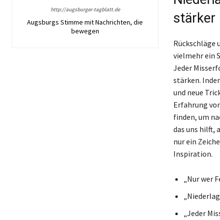
http://augsburger-tagblatt.de
stärker
Augsburgs Stimme mit Nachrichten, die
bewegen
Rückschläge u
vielmehr ein 
Jeder Misserfo
stärken. Inde
und neue Tric
Erfahrung von
finden, um na
das uns hilft,
nur ein Zeich
Inspiration.
„Nur wer F
„Niederlag
„Jeder Mis