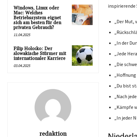
inspirierende
Windows, Linux oder
Mac: Welches
Betriebssystem eignet
„Der Mut, 
sich am besten für den
privaten Gebrauch?
„Rückschläg
11.04.2025
„In der Du
Filip Hološko: Der
„Jede Hera
slowakische Stürmer mit
internationaler Karriere
„Die schwe
03.04.2025
„Hoffnung 
„Du bist st
„Nach jed
„Kämpfe we
„In jeder 
redaktion
Niederl