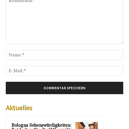
Kommentar:
Na
E-
Mai
Aktuelles
Bologna Sehenswürdigkeiten: