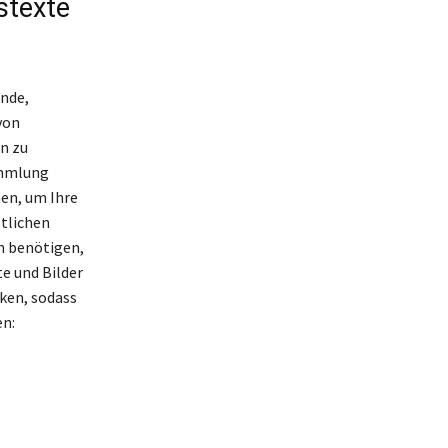
stexte
unde,
von
n zu
ammlung
nen, um Ihre
stlichen
n benötigen,
e und Bilder
cken, sodass
en: