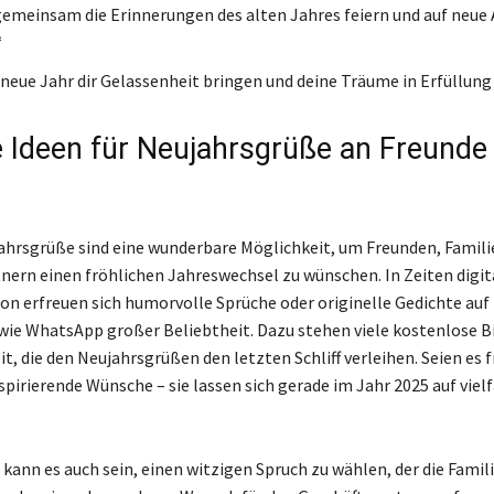
gemeinsam die Erinnerungen des alten Jahres feiern und auf neue
“
neue Jahr dir Gelassenheit bringen und deine Träume in Erfüllung
e Ideen für Neujahrsgrüße an Freunde
ahrsgrüße sind eine wunderbare Möglichkeit, um Freunden, Famili
nern einen fröhlichen Jahreswechsel zu wünschen. In Zeiten digit
 erfreuen sich humorvolle Sprüche oder originelle Gedichte auf
ie WhatsApp großer Beliebtheit. Dazu stehen viele kostenlose Bi
t, die den Neujahrsgrüßen den letzten Schliff verleihen. Seien es 
spirierende Wünsche – sie lassen sich gerade im Jahr 2025 auf viel
kann es auch sein, einen witzigen Spruch zu wählen, der die Famil