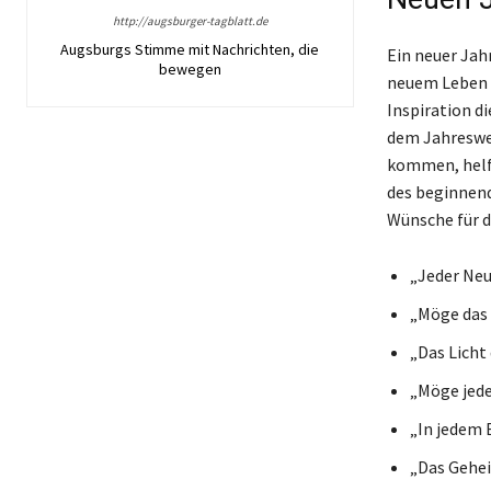
http://augsburger-tagblatt.de
Augsburgs Stimme mit Nachrichten, die
Ein neuer Jah
bewegen
neuem Leben z
Inspiration di
dem Jahreswec
kommen, helf
des beginnende
Wünsche für d
„Jeder Neu
„Möge das 
„Das Licht
„Möge jede
„In jedem 
„Das Gehei