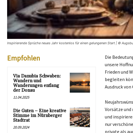
Inspirierende Sprüche neues Jahr kostenlos für einen gelungenen Start | © Augsbu
Empfohlen
Die Bedeutung
unsere Hoffnu
Frieden und W
Via Danubia Schwaben:
begleiten kön
Wandern und
Wanderungen entlang
Ausdruck von
der Donau
11.04.2025
Neujahrswünsc
Vorsätze und 
Die Guten – Eine kreative
Stimme im Nürnberger
und inspiriere
Stadtrat
nur verschöne
20.09.2024
private als a