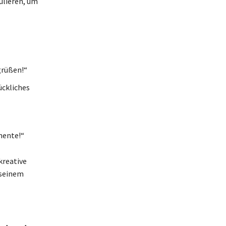
ulieren, um
grüßen!“
ückliches
mente!“
kreative
 seinem