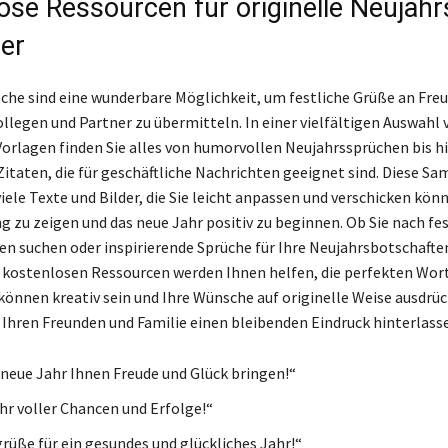
ose Ressourcen für originelle Neujahr
der
he sind eine wunderbare Möglichkeit, um festliche Grüße an Fre
llegen und Partner zu übermitteln. In einer vielfältigen Auswahl 
orlagen finden Sie alles von humorvollen Neujahrssprüchen bis hi
Zitaten, die für geschäftliche Nachrichten geeignet sind. Diese S
iele Texte und Bilder, die Sie leicht anpassen und verschicken kön
 zu zeigen und das neue Jahr positiv zu beginnen. Ob Sie nach fe
n suchen oder inspirierende Sprüche für Ihre Neujahrsbotschafte
 kostenlosen Ressourcen werden Ihnen helfen, die perfekten Wort
e können kreativ sein und Ihre Wünsche auf originelle Weise ausdrü
i Ihren Freunden und Familie einen bleibenden Eindruck hinterlass
neue Jahr Ihnen Freude und Glück bringen!“
ahr voller Chancen und Erfolge!“
rüße für ein gesundes und glückliches Jahr!“