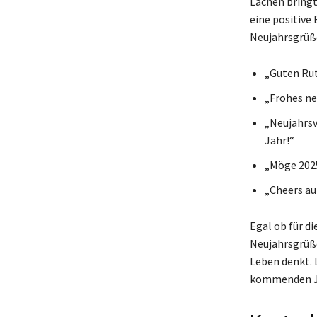
Lachen bringt
eine positive 
Neujahrsgrüß
„Guten Rut
„Frohes ne
„Neujahrsv
Jahr!“
„Möge 2025 
„Cheers au
Egal ob für di
Neujahrsgrüße
Leben denkt. 
kommenden Ja