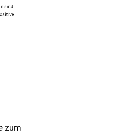
n sind
ositive
he zum