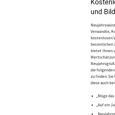
Kostenl
und Bil
Neujahrswünsc
Verwandte, Ko
kostenlosen V
besinnlichen 
bietet Ihnen v
Wertschätzung
Neujahrsgrüße
die folgenden
zu finden. Si
diese auch be
„Möge das 
„Auf ein J
„Neujahrsg