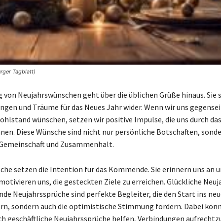
rger Tagblatt)
 von Neujahrswünschen geht über die üblichen Grüße hinaus. Sie 
ngen und Träume für das Neues Jahr wider. Wenn wir uns gegensei
ohlstand wünschen, setzen wir positive Impulse, die uns durch das
nen. Diese Wünsche sind nicht nur persönliche Botschaften, sond
 Gemeinschaft und Zusammenhalt.
he setzen die Intention für das Kommende. Sie erinnern uns an u
motivieren uns, die gesteckten Ziele zu erreichen. Glückliche Ne
nde Neujahrssprüche sind perfekte Begleiter, die den Start ins neu
rn, sondern auch die optimistische Stimmung fördern. Dabei kön
uch geschäftliche Neujahrssprüche helfen, Verbindungen aufrecht