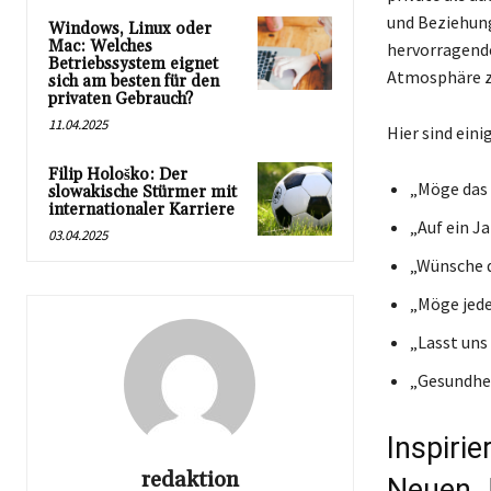
und Beziehung
Windows, Linux oder
Mac: Welches
hervorragende
Betriebssystem eignet
Atmosphäre zu
sich am besten für den
privaten Gebrauch?
11.04.2025
Hier sind eini
Filip Hološko: Der
„Möge das 
slowakische Stürmer mit
internationaler Karriere
„Auf ein J
03.04.2025
„Wünsche d
„Möge jede
„Lasst uns
„Gesundhei
Inspiri
redaktion
Neuen 