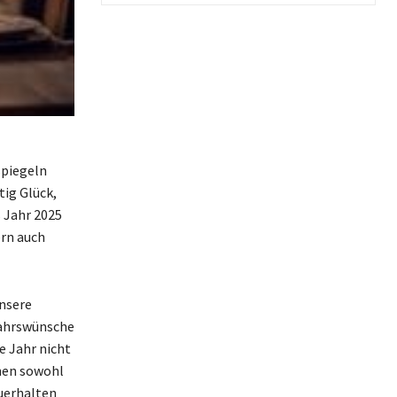
spiegeln
tig Glück,
 Jahr 2025
ern auch
nsere
ujahrswünsche
e Jahr nicht
nen sowohl
zuerhalten