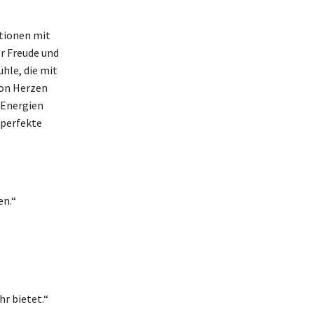
itionen mit
r Freude und
ühle, die mit
von Herzen
 Energien
 perfekte
en.“
r bietet.“