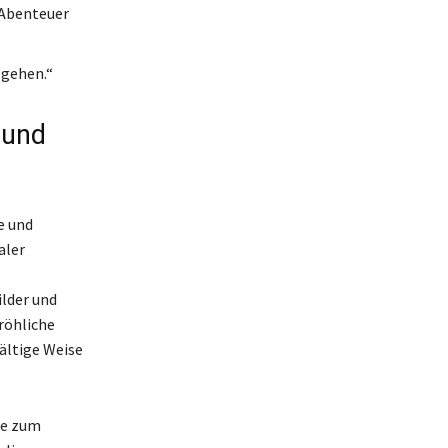
 Abenteuer
 gehen.“
 und
e und
aler
lder und
fröhliche
fältige Weise
ie zum