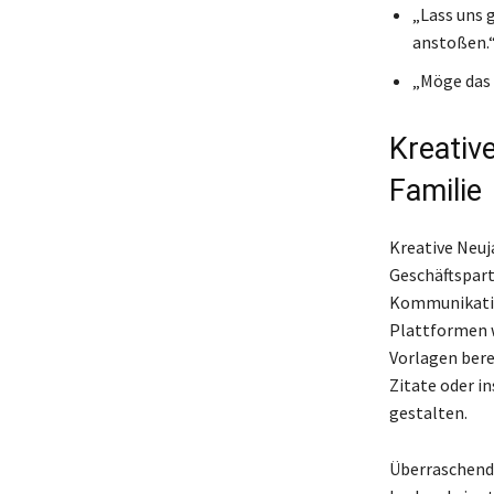
„Lass uns 
anstoßen.
„Möge das 
Kreativ
Familie
Kreative Neuj
Geschäftspart
Kommunikation
Plattformen w
Vorlagen berei
Zitate oder in
gestalten.
Überraschend 