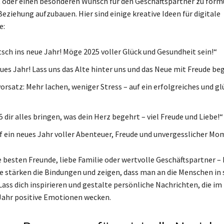
 oder einen besonderen Wunsch für den Geschäftspartner zu form
Beziehung aufzubauen. Hier sind einige kreative Ideen für digitale
e:
sch ins neue Jahr! Möge 2025 voller Glück und Gesundheit sein!“
ues Jahr! Lass uns das Alte hinter uns und das Neue mit Freude be
orsatz: Mehr lachen, weniger Stress – auf ein erfolgreiches und gl
dir alles bringen, was dein Herz begehrt – viel Freude und Liebe!“
f ein neues Jahr voller Abenteuer, Freude und unvergesslicher Mo
e besten Freunde, liebe Familie oder wertvolle Geschäftspartner – 
 stärken die Bindungen und zeigen, dass man an die Menschen in
Lass dich inspirieren und gestalte persönliche Nachrichten, die im
hr positive Emotionen wecken.