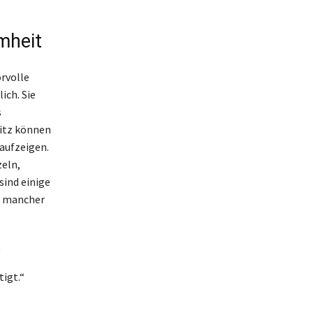
mheit
rvolle
ich. Sie
s
itz können
aufzeigen.
zeln,
sind einige
ng mancher
“
tigt.“