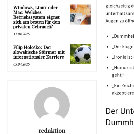
gleichzeitig 
Windows, Linux oder
Mac: Welches
unterhaltsam,
Betriebssystem eignet
Augen zu öffn
sich am besten für den
privaten Gebrauch?
11.04.2025
„Dummheit 
„Der kluge
Filip Hološko: Der
slowakische Stürmer mit
„Ironie is
internationaler Karriere
03.04.2025
„Humor is
geht.“
„Ein Zeich
akzeptiere
Der Unt
Dummhe
redaktion