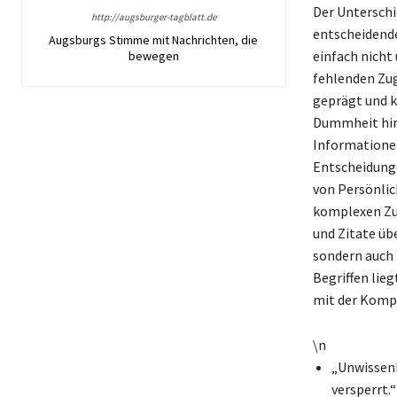
Der Unterschi
http://augsburger-tagblatt.de
entscheidende
Augsburgs Stimme mit Nachrichten, die
einfach nicht
bewegen
fehlenden Zug
geprägt und k
Dummheit hing
Informationen
Entscheidunge
von Persönlic
komplexen Zu
und Zitate üb
sondern auch
Begriffen lie
mit der Kompl
\n
„Unwissenh
versperrt.“