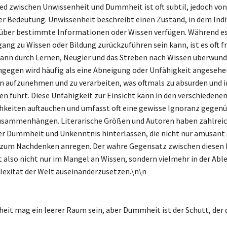
ed zwischen Unwissenheit und Dummheit ist oft subtil, jedoch von
r Bedeutung. Unwissenheit beschreibt einen Zustand, in dem Indi
 über bestimmte Informationen oder Wissen verfügen. Während es
ang zu Wissen oder Bildung zurückzuführen sein kann, ist es oft 
ann durch Lernen, Neugier und das Streben nach Wissen überwun
egen wird häufig als eine Abneigung oder Unfähigkeit angesehe
 aufzunehmen und zu verarbeiten, was oftmals zu absurden und i
n führt. Diese Unfähigkeit zur Einsicht kann in den verschiedene
hkeiten auftauchen und umfasst oft eine gewisse Ignoranz gegen
sammenhängen. Literarische Größen und Autoren haben zahlreic
er Dummheit und Unkenntnis hinterlassen, die nicht nur amüsant 
 zum Nachdenken anregen. Der wahre Gegensatz zwischen diesen 
gt also nicht nur im Mangel an Wissen, sondern vielmehr in der Abl
exität der Welt auseinanderzusetzen.\n\n
eit mag ein leerer Raum sein, aber Dummheit ist der Schutt, der d