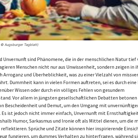
 © Augsburger Tagblatt)
Unvernunft sind Phänomene, die in der menschlichen Natur tief 
 agieren Menschen nicht nur aus Unwissenheit, sondern zeigen in 
h Arroganz und Überheblichkeit, was zu einer Vielzahl von missve
ührt. Dummheit kann in vielen Formen auftreten, sei es durch eine
nüber Wissen oder durch ein völliges Fehlen von gesundem
and. Vor allem in jüngsten gesellschaftlichen Debatten betonen 
von Bescheidenheit und Demut, um den Umgang mit unvernünftige
 Es ist jedoch nicht immer einfach, Unvernunft mit Ernsthaftigkei
halb Humor, Sarkasmus und Ironie oft als Mittel dienen, um die 
reflektieren. Sprüche und Zitate können hier inspirierende Einsic
eug fungieren, um dummes Verhalten zu hinterfragen, während si