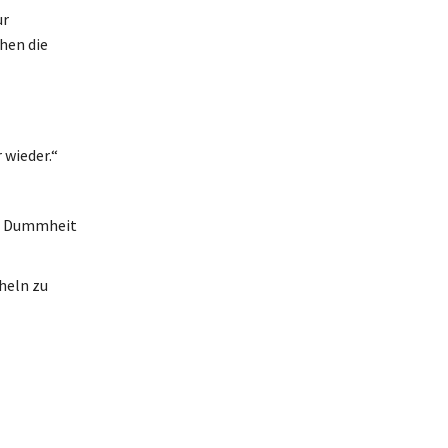
ur
hen die
 wieder.“
um Dummheit
heln zu