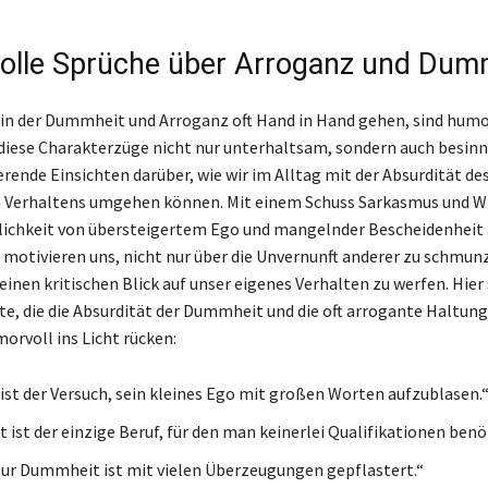
lle Sprüche über Arroganz und Dum
, in der Dummheit und Arroganz oft Hand in Hand gehen, sind humo
diese Charakterzüge nicht nur unterhaltsam, sondern auch besinnl
erende Einsichten darüber, wie wir im Alltag mit der Absurdität de
 Verhaltens umgehen können. Mit einem Schuss Sarkasmus und W
rlichkeit von übersteigertem Ego und mangelnder Bescheidenheit 
 motivieren uns, nicht nur über die Unvernunft anderer zu schmun
inen kritischen Blick auf unser eigenes Verhalten zu werfen. Hier 
ate, die die Absurdität der Dummheit und die oft arrogante Haltu
rvoll ins Licht rücken:
ist der Versuch, sein kleines Ego mit großen Worten aufzublasen.
ist der einzige Beruf, für den man keinerlei Qualifikationen benö
ur Dummheit ist mit vielen Überzeugungen gepflastert.“