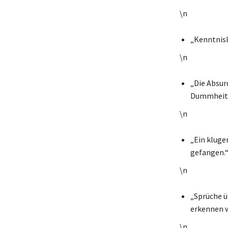
\n
„Kenntnisl
\n
„Die Absur
Dummheit s
\n
„Ein kluge
gefangen.
\n
„Sprüche ü
erkennen w
\n