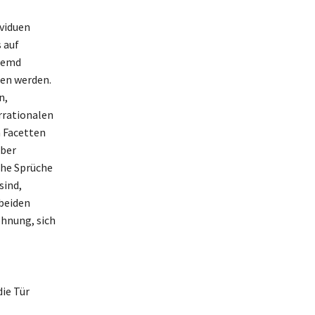
viduen
 auf
fremd
den werden.
n,
rrationalen
n Facetten
über
he Sprüche
sind,
beiden
ehnung, sich
ie Tür