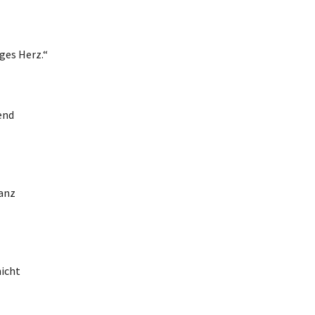
ges Herz.“
end
ranz
nicht