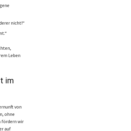
igene
derer nicht!“
nt.“
chten,
erem Leben
t im
ernunft von
en, ohne
fördern wir
er auf