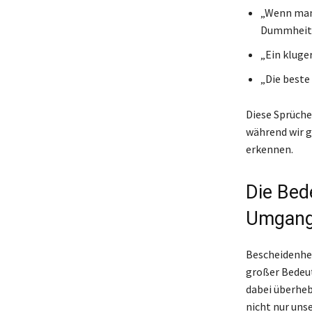
„Wenn man 
Dummheit n
„Ein kluge
„Die beste
Diese Sprüche
während wir g
erkennen.
Die Bed
Umgang
Bescheidenhei
großer Bedeut
dabei überhe
nicht nur uns