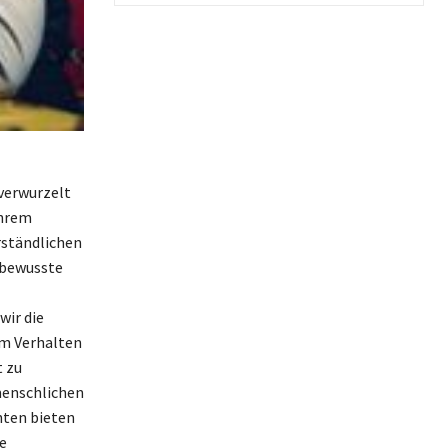
verwurzelt
ihrem
rständlichen
 bewusste
wir die
m Verhalten
t zu
menschlichen
hten bieten
e