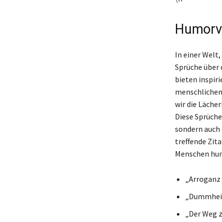
Humorvo
In einer Welt
Sprüche über 
bieten inspiri
menschlichen
wir die Läche
Diese Sprüche
sondern auch e
treffende Zit
Menschen humo
„Arroganz 
„Dummheit 
„Der Weg z