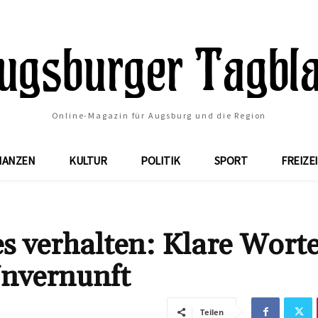
Online-Magazin für Augsburg und die Region
NANZEN
KULTUR
POLITIK
SPORT
FREIZE
 verhalten: Klare Wort
Unvernunft
Teilen