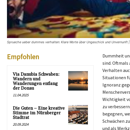
Sprueche ueber dummes verhalten: Klare Worte über Ungeschick und Unvernunft |
Empfohlen
Dummheit und 
sind. Oftmals
Verhalten auc
Via Danubia Schwaben:
Situationen f
Wandern und
Wanderungen entlang
Ignoranz gege
der Donau
Menschenverst
11.04.2025
Wichtigkeit 
zu verbessern.
Die Guten – Eine kreative
Stimme im Nürnberger
begegnen, wes
Stadtrat
Schwächen zu 
20.09.2024
und als Werkz