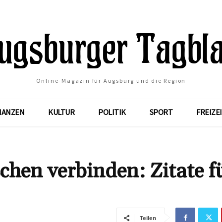
Online-Magazin für Augsburg und die Region
NANZEN
KULTUR
POLITIK
SPORT
FREIZE
chen verbinden: Zitate f
Teilen