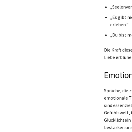
„Seelenver
„Es gibt ni
erleben.“
„Du bist m
Die Kraft die
Liebe erblühe
Emotion
Sprüche, die 
emotionale Ti
sind essenzie
Gefühlswelt, 
Glücklichsein
bestärken uns