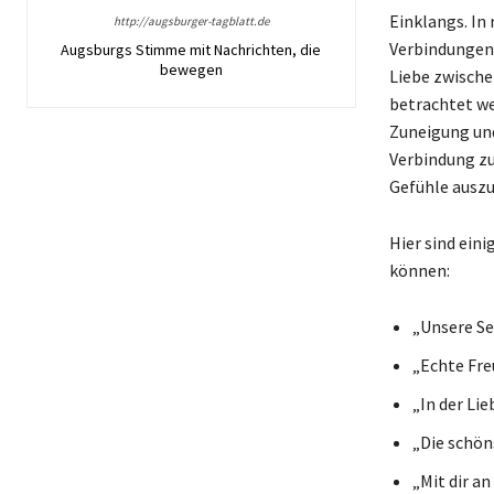
Einklangs. In
http://augsburger-tagblatt.de
Verbindungen 
Augsburgs Stimme mit Nachrichten, die
bewegen
Liebe zwische
betrachtet we
Zuneigung und
Verbindung zu
Gefühle auszu
Hier sind ein
können:
„Unsere Se
„Echte Fre
„In der Li
„Die schön
„Mit dir a