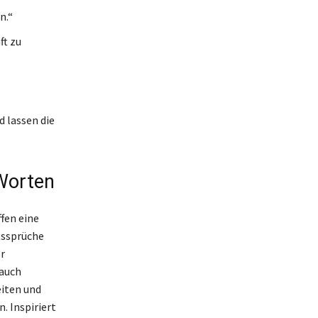
n.“
ft zu
d lassen die
 Worten
fen eine
tssprüche
r
 auch
eiten und
. Inspiriert