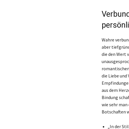
Verbund
persönl
Wahre verbund
aber tiefgrün
die den Wert 
unausgesproch
romantischen 
die Liebe und
Empfindungen
aus dem Herze
Bindung schaf
wie sehr man 
Botschaften w
„In der Sti