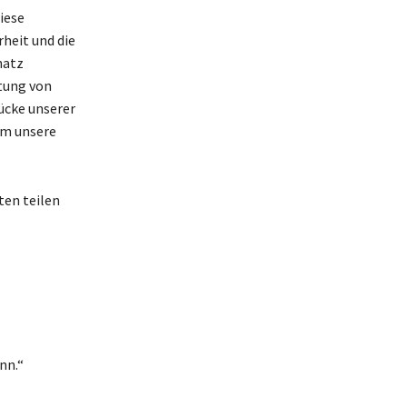
iese
heit und die
hatz
utung von
ücke unserer
um unsere
ten teilen
nn.“