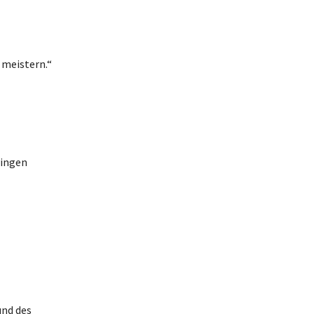
 meistern.“
wingen
und des