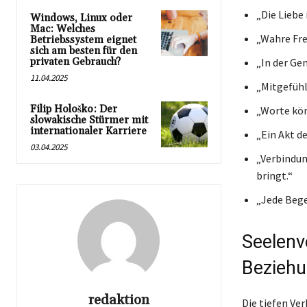
„Die Liebe 
Windows, Linux oder
Mac: Welches
„Wahre Fre
Betriebssystem eignet
sich am besten für den
privaten Gebrauch?
„In der Ge
11.04.2025
„Mitgefühl 
Filip Hološko: Der
„Worte kön
slowakische Stürmer mit
internationaler Karriere
„Ein Akt d
03.04.2025
„Verbindun
bringt.“
„Jede Bege
Seelenv
Bezieh
redaktion
Die tiefen Ve