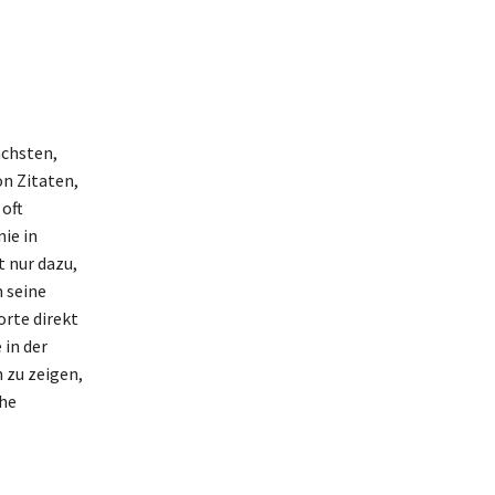
achsten,
on Zitaten,
 oft
ie in
 nur dazu,
 seine
rte direkt
in der
 zu zeigen,
che