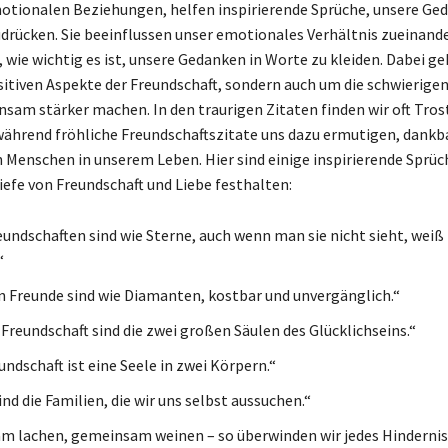
otionalen Beziehungen, helfen inspirierende Sprüche, unsere Ge
drücken. Sie beeinflussen unser emotionales Verhältnis zueinand
 wie wichtig es ist, unsere Gedanken in Worte zu kleiden. Dabei ge
sitiven Aspekte der Freundschaft, sondern auch um die schwierig
nsam stärker machen. In den traurigen Zitaten finden wir oft Tros
während fröhliche Freundschaftszitate uns dazu ermutigen, dankba
 Menschen in unserem Leben. Hier sind einige inspirierende Sprüch
efe von Freundschaft und Liebe festhalten:
eundschaften sind wie Sterne, auch wenn man sie nicht sieht, weiß
“
n Freunde sind wie Diamanten, kostbar und unvergänglich.“
 Freundschaft sind die zwei großen Säulen des Glücklichseins.“
ndschaft ist eine Seele in zwei Körpern.“
nd die Familien, die wir uns selbst aussuchen.“
 lachen, gemeinsam weinen – so überwinden wir jedes Hindernis