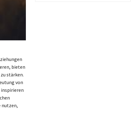
Beziehungen
ieren, bieten
zu stärken.
deutung von
inspirieren
schen
e nutzen,