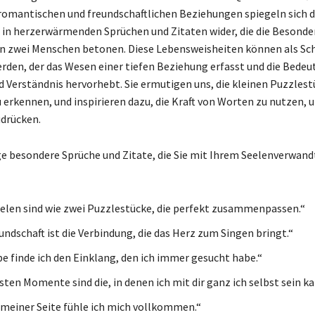
 romantischen und freundschaftlichen Beziehungen spiegeln sich d
in herzerwärmenden Sprüchen und Zitaten wider, die die Besonder
n zwei Menschen betonen. Diese Lebensweisheiten können als Sc
rden, der das Wesen einer tiefen Beziehung erfasst und die Bede
 Verständnis hervorhebt. Sie ermutigen uns, die kleinen Puzzlest
 erkennen, und inspirieren dazu, die Kraft von Worten zu nutzen, 
drücken.
ige besondere Sprüche und Zitate, die Sie mit Ihrem Seelenverwand
elen sind wie zwei Puzzlestücke, die perfekt zusammenpassen.“
undschaft ist die Verbindung, die das Herz zum Singen bringt.“
ebe finde ich den Einklang, den ich immer gesucht habe.“
sten Momente sind die, in denen ich mit dir ganz ich selbst sein ka
n meiner Seite fühle ich mich vollkommen.“