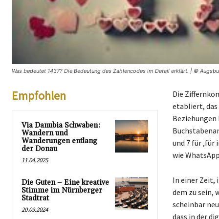
Was bedeutet 1437? Die Bedeutung des Zahlencodes im Detail erklärt. | © Augsbu
Empfohlen
Die Ziffernko
etabliert, da
Beziehungen be
Via Danubia Schwaben:
Buchstabenanza
Wandern und
Wanderungen entlang
und 7 für ‚fü
der Donau
wie WhatsApp,
11.04.2025
In einer Zeit,
Die Guten – Eine kreative
Stimme im Nürnberger
dem zu sein, 
Stadtrat
scheinbar neu
20.09.2024
dass in der d