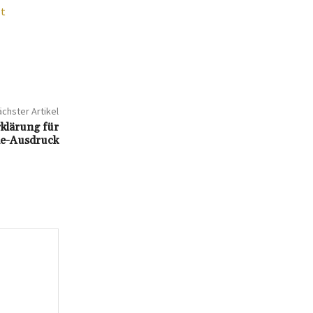
lt
chster Artikel
rklärung für
ne-Ausdruck