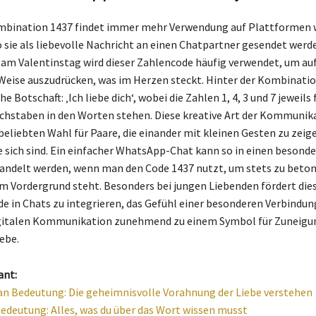
mbination 1437 findet immer mehr Verwendung auf Plattformen 
sie als liebevolle Nachricht an einen Chatpartner gesendet werd
am Valentinstag wird dieser Zahlencode häufig verwendet, um au
eise auszudrücken, was im Herzen steckt. Hinter der Kombinatio
he Botschaft: ‚Ich liebe dich‘, wobei die Zahlen 1, 4, 3 und 7 jeweils 
chstaben in den Worten stehen. Diese kreative Art der Kommuni
 beliebten Wahl für Paare, die einander mit kleinen Gesten zu zei
ie sich sind. Ein einfacher WhatsApp-Chat kann so in einen besond
delt werden, wenn man den Code 1437 nutzt, um stets zu betone
m Vordergrund steht. Besonders bei jungen Liebenden fördert dies
e in Chats zu integrieren, das Gefühl einer besonderen Verbindung
digitalen Kommunikation zunehmend zu einem Symbol für Zuneigu
ebe.
ant:
an Bedeutung: Die geheimnisvolle Vorahnung der Liebe verstehen
edeutung: Alles, was du über das Wort wissen musst