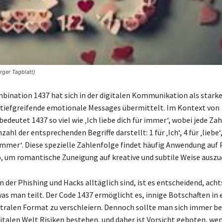
rger Tagblatt)
mbination 1437 hat sich in der digitalen Kommunikation als stark
s tiefgreifende emotionale Messages übermittelt. Im Kontext von
deutet 1437 so viel wie ‚Ich liebe dich für immer‘, wobei jede Zah
hl der entsprechenden Begriffe darstellt: 1 für ‚Ich‘, 4 für ‚liebe‘, 
r immer‘. Diese spezielle Zahlenfolge findet häufig Anwendung au
 um romantische Zuneigung auf kreative und subtile Weise auszu
 in der Phishing und Hacks alltäglich sind, ist es entscheidend, ac
was man teilt. Der Code 1437 ermöglicht es, innige Botschaften in
tralen Format zu verschleiern. Dennoch sollte man sich immer be
igitalen Welt Risiken bestehen, und daher ist Vorsicht geboten, w