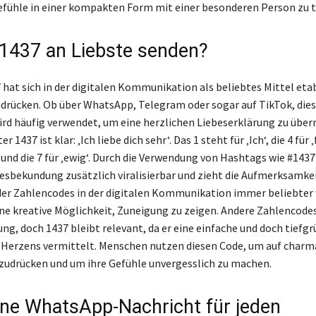
efühle in einer kompakten Form mit einer besonderen Person zu t
437 an Liebste senden?
 hat sich in der digitalen Kommunikation als beliebtes Mittel eta
drücken. Ob über WhatsApp, Telegram oder sogar auf TikTok, dies
rd häufig verwendet, um eine herzlichen Liebeserklärung zu überm
r 1437 ist klar: ‚Ich liebe dich sehr‘. Das 1 steht für ‚Ich‘, die 4 für 
h‘ und die 7 für ‚ewig‘. Durch die Verwendung von Hashtags wie #1437
esbekundung zusätzlich viralisierbar und zieht die Aufmerksamkeit
n der Zahlencodes in der digitalen Kommunikation immer beliebter
ine kreative Möglichkeit, Zuneigung zu zeigen. Andere Zahlencodes
ng, doch 1437 bleibt relevant, da er eine einfache und doch tiefg
 Herzens vermittelt. Menschen nutzen diesen Code, um auf char
szudrücken und um ihre Gefühle unvergesslich zu machen.
ine WhatsApp-Nachricht für jeden