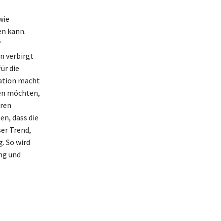
wie
en kann.
f
n verbirgt
für die
kation macht
gen möchten,
eren
n, dass die
er Trend,
. So wird
ng und