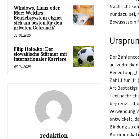
Nachricht sen
Windows, Linux oder
Mac: Welches
nur dazu bei,
Betriebssystem eignet
Bewusstsein fü
sich am besten für den
privaten Gebrauch?
11.04.2025
Ursprun
Filip Hološko: Der
slowakische Stürmer mit
Der Zahlencod
internationaler Karriere
auszudrücken.
03.04.2025
Bedeutung „I l
Zahl 1 für „I“ 
Art Bestätigu
Textnachrich
begrenzt ist 
Verwendung vo
entwickelt, d
Bindung zu ein
Kommunikation
redaktion