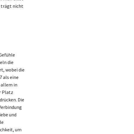
 trägt nicht
 Gefühle
eln die
rt, wobei die
 7 als eine
 allem in
 Platz
drücken. Die
 Verbindung
iebe und
le
ichkeit, um