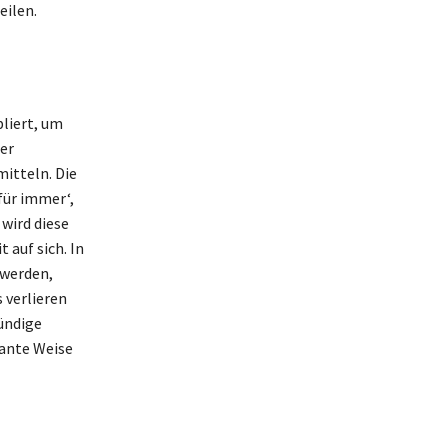
eilen.
bliert, um
er
itteln. Die
‚für immer‘,
 wird diese
 auf sich. In
 werden,
 verlieren
ründige
mante Weise