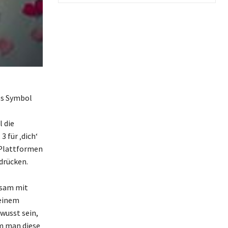
es Symbol
l die
3 für ‚dich‘
f Plattformen
drücken.
htsam mit
 einem
wusst sein,
em man diese