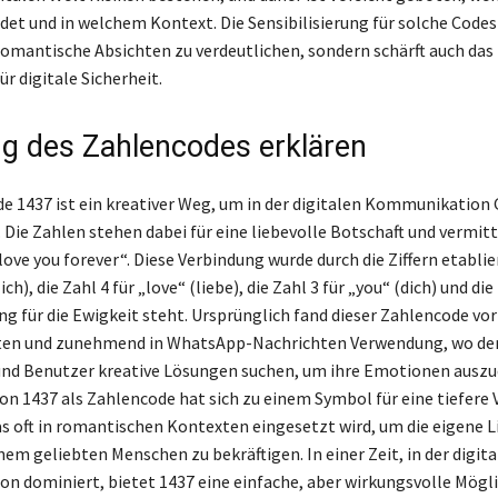
det und in welchem Kontext. Die Sensibilisierung für solche Codes
 romantische Absichten zu verdeutlichen, sondern schärft auch das
r digitale Sicherheit.
g des Zahlencodes erklären
e 1437 ist ein kreativer Weg, um in der digitalen Kommunikation
 Die Zahlen stehen dabei für eine liebevolle Botschaft und vermitt
ove you forever“. Diese Verbindung wurde durch die Ziffern etablie
(ich), die Zahl 4 für „love“ (liebe), die Zahl 3 für „you“ (dich) und die
ng für die Ewigkeit steht. Ursprünglich fand dieser Zahlencode vor
ten und zunehmend in WhatsApp-Nachrichten Verwendung, wo der
und Benutzer kreative Lösungen suchen, um ihre Emotionen auszu
n 1437 als Zahlencode hat sich zu einem Symbol für eine tiefere
as oft in romantischen Kontexten eingesetzt wird, um die eigene L
em geliebten Menschen zu bekräftigen. In einer Zeit, in der digita
 dominiert, bietet 1437 eine einfache, aber wirkungsvolle Mögl