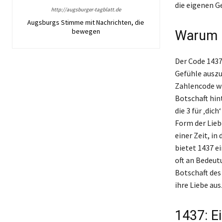
die eigenen G
http://augsburger-tagblatt.de
Augsburgs Stimme mit Nachrichten, die
bewegen
Warum 1
Der Code 1437
Gefühle auszu
Zahlencode wi
Botschaft hinte
die 3 für ‚dic
Form der Lieb
einer Zeit, i
bietet 1437 e
oft an Bedeutu
Botschaft des
ihre Liebe au
1437: E