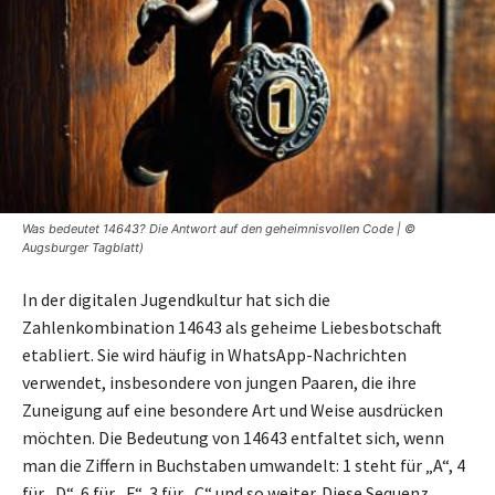
Was bedeutet 14643? Die Antwort auf den geheimnisvollen Code | ©
Augsburger Tagblatt)
In der digitalen Jugendkultur hat sich die
Zahlenkombination 14643 als geheime Liebesbotschaft
etabliert. Sie wird häufig in WhatsApp-Nachrichten
verwendet, insbesondere von jungen Paaren, die ihre
Zuneigung auf eine besondere Art und Weise ausdrücken
möchten. Die Bedeutung von 14643 entfaltet sich, wenn
man die Ziffern in Buchstaben umwandelt: 1 steht für „A“, 4
für „D“, 6 für „F“, 3 für „C“ und so weiter. Diese Sequenz