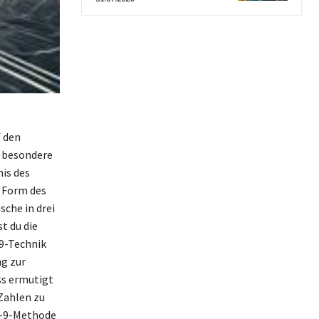
f den
e besondere
nis des
e Form des
che in drei
t du die
69-Technik
ng zur
ss ermutigt
Zahlen zu
-6-9-Methode