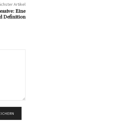
chster Artikel
ssive: Eine
 Definition