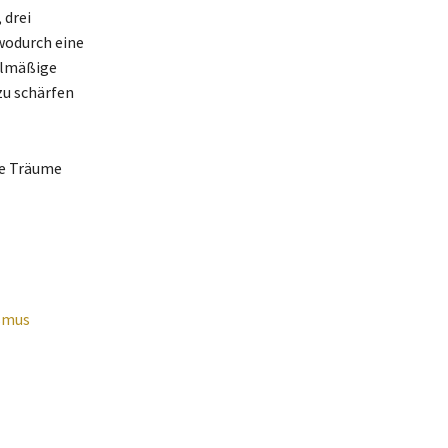
 drei
wodurch eine
elmäßige
zu schärfen
ine Träume
ismus