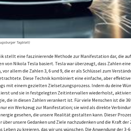
Augsburger Tagblatt)
k stellt eine faszinierende Methode zur Manifestation dar, die au
 von Nikola Tesla basiert. Tesla war überzeugt, dass Zahlen ein
, vor allem die Zahlen 3, 6 und 9, die er als Schlüssel zum Verständ
trachtete. Diese Technik kombiniert eine einfache, aber effektiv
gs mit einem gezielten Zielsetzungsprozess. Indem du deine Wüns
erst und sie in festgelegten Zeitintervallen wiederholst, aktiviers
ie, die in diesen Zahlen verankert ist. Für viele Menschen ist die 3
 nur ein Werkzeug zur Manifestation; sie wird als direkte Verbindu
Energie gesehen, die unsere Realität gestalten kann. Dieser Proze
r über unsere Gedanken und Ziele nachzudenken und die Kraft der 
s Leben zu kreieren, das wir uns wünschen. Die Anwendung der 3