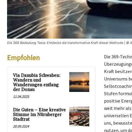
Die 369 Bedeutung Tesla: Entdecke die transformative Kraft dieser Methode | © 
Empfohlen
Die 369-Techni
Überzeugungen
Kraft besitzen
Via Danubia Schwaben:
Universums be
Wandern und
Wanderungen entlang
Selbstcoachin
der Donau
Stufen formuli
11.04.2025
positive Energ
weit mehr als
Die Guten – Eine kreative
Stimme im Nürnberger
universellen 
Stadtrat
uns, bewusste
20.09.2024
nutzen, um da