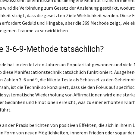
rbewusstsein beeinflussen und die eigene Realität transformieren.
is wird die Verbindung zum Gesetz der Anziehung gestärkt, wodurc
hkeit steigt, dass die gesetzten Ziele Wirklichkeit werden. Diese 
 erfordert Geduld und Hingabe, aber die 369 Methode zeigt, wie ei
e eigenen Träume zu verwirklichen.
ie 3-6-9-Methode tatsächlich?
de hat in den letzten Jahren an Popularität gewonnen und viele
ob diese Manifestationstechnik tatsächlich funktioniert. Ausgehen
 Zahlen 3, 6 und 9, die Nikola Tesla als Schlüssel zu den Geheimni
ah, ist die Technik so konzipiert, dass sie den Fokus auf spezifisc
die systematische Wiederholung von Affirmationen wird eine stark
er Gedanken und Emotionen erreicht, was zu einer erhöhten Klarh
führt.
an der Praxis berichten von positiven Effekten, die sich in ihrem 
s in Form von neuen Möglichkeiten, innerem Frieden oder sogar der