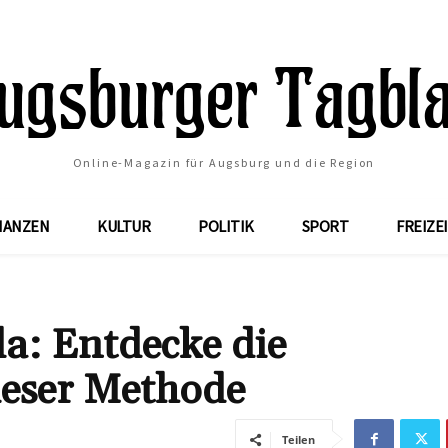
Online-Magazin für Augsburg und die Region
NANZEN
KULTUR
POLITIK
SPORT
FREIZE
a: Entdecke die
ieser Methode
Teilen