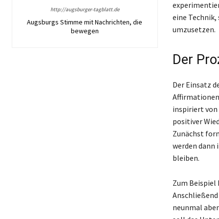
experimentier
http://augsburger-tagblatt.de
eine Technik,
Augsburgs Stimme mit Nachrichten, die
umzusetzen.
bewegen
Der Pro
Der Einsatz d
Affirmationen
inspiriert von
positiver Wie
Zunächst form
werden dann i
bleiben.
Zum Beispiel 
Anschließend 
neunmal abend