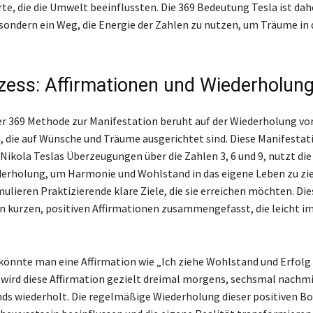
te, die die Umwelt beeinflussten. Die 369 Bedeutung Tesla ist dah
 sondern ein Weg, die Energie der Zahlen zu nutzen, um Träume in 
zess: Affirmationen und Wiederholun
er 369 Methode zur Manifestation beruht auf der Wiederholung vo
, die auf Wünsche und Träume ausgerichtet sind. Diese Manifestat
 Nikola Teslas Überzeugungen über die Zahlen 3, 6 und 9, nutzt die
derholung, um Harmonie und Wohlstand in das eigene Leben zu zi
ulieren Praktizierende klare Ziele, die sie erreichen möchten. Die
n kurzen, positiven Affirmationen zusammengefasst, die leicht i
könnte man eine Affirmation wie „Ich ziehe Wohlstand und Erfolg
wird diese Affirmation gezielt dreimal morgens, sechsmal nachm
s wiederholt. Die regelmäßige Wiederholung dieser positiven Bo