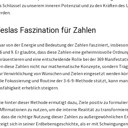
s Schlüssel zu unserem inneren Potenzial und zu den Kräften des
rden.
Teslas Faszination für Zahlen
war von der Energie und Bedeutung der Zahlen fasziniert, insbeso
 6 und 9. Er glaubte, dass diese Zahlen eine geheimnisvolle Ordnun
räsentieren und eine entscheidende Rolle bei der 369 Manifestati
en diese Zahlen nicht nur mathematische Konzepte, sondern Träg
zur Verwirklichung von Wünschen und Zielen eingesetzt werden kö
die Fokussierung und Routine der 3-6-9-Methode stützt, kann man
sfähigkeit erheblich steigern.
ie hinter dieser Methode ermutigt dazu, Ziele positiv zu formulie
ffirmationen zu nutzen, um die interne Realität zu transformiere
dass die richtige Nutzung dieser Zahlen zu außergewöhnlichen E
zeigt sich in seiner Erdbebensgeschichte, als er mit Schwingungen