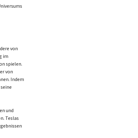
 Universums
ndere von
g im
on spielen.
er von
nnen. Indem
 seine
ren und
n. Teslas
rgebnissen