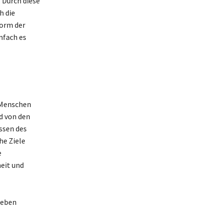
 Durch diese
h die
Form der
nfach es
 Menschen
d von den
ssen des
he Ziele
e
eit und
Leben