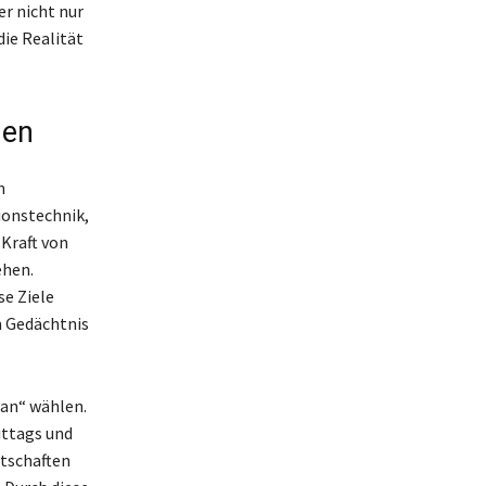
er nicht nur
die Realität
gen
n
ionstechnik,
 Kraft von
ehen.
se Ziele
m Gedächtnis
 an“ wählen.
ittags und
tschaften