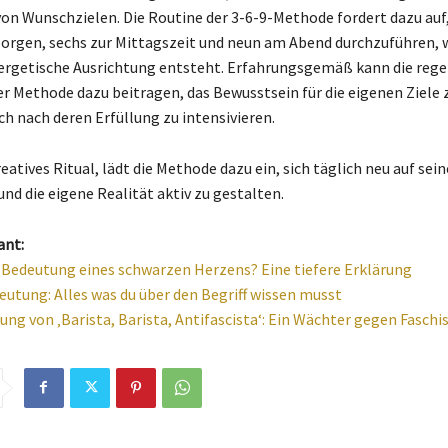
von Wunschzielen. Die Routine der 3-6-9-Methode fordert dazu auf,
orgen, sechs zur Mittagszeit und neun am Abend durchzuführen, 
ergetische Ausrichtung entsteht. Erfahrungsgemäß kann die reg
 Methode dazu beitragen, das Bewusstsein für die eigenen Ziele 
h nach deren Erfüllung zu intensivieren.
reatives Ritual, lädt die Methode dazu ein, sich täglich neu auf se
nd die eigene Realität aktiv zu gestalten.
ant:
e Bedeutung eines schwarzen Herzens? Eine tiefere Erklärung
utung: Alles was du über den Begriff wissen musst
ung von ‚Barista, Barista, Antifascista‘: Ein Wächter gegen Fasch