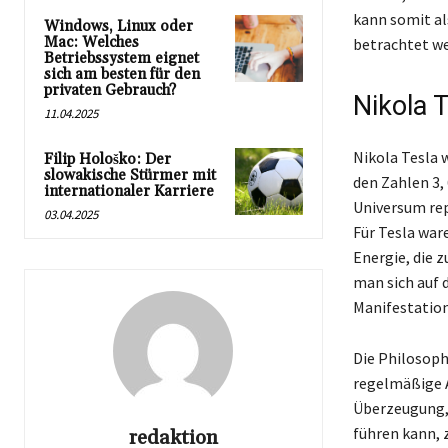
kann somit al
Windows, Linux oder
Mac: Welches
betrachtet we
Betriebssystem eignet
sich am besten für den
privaten Gebrauch?
Nikola 
11.04.2025
Nikola Tesla 
Filip Hološko: Der
slowakische Stürmer mit
den Zahlen 3,
internationaler Karriere
Universum rep
03.04.2025
Für Tesla war
Energie, die 
man sich auf 
Manifestation
Die Philosoph
regelmäßige A
Überzeugung, 
führen kann, 
redaktion