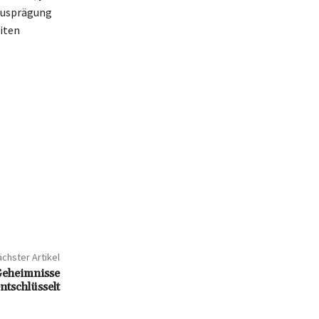
 Ausprägung
iten
chster Artikel
Geheimnisse
ntschlüsselt