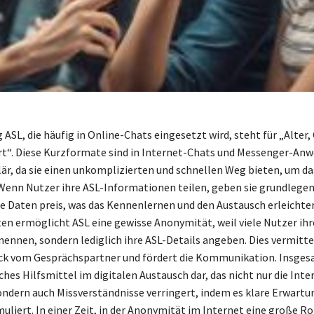
ASL, die häufig in Online-Chats eingesetzt wird, steht für „Alter,
rt“. Diese Kurzformate sind in Internet-Chats und Messenger-A
är, da sie einen unkomplizierten und schnellen Weg bieten, um d
Wenn Nutzer ihre ASL-Informationen teilen, geben sie grundlege
 Daten preis, was das Kennenlernen und den Austausch erleichter
en ermöglicht ASL eine gewisse Anonymität, weil viele Nutzer ih
ennen, sondern lediglich ihre ASL-Details angeben. Dies vermitte
ck vom Gesprächspartner und fördert die Kommunikation. Insges
ches Hilfsmittel im digitalen Austausch dar, das nicht nur die Inte
sondern auch Missverständnisse verringert, indem es klare Erwartu
liert. In einer Zeit, in der Anonymität im Internet eine große Rol