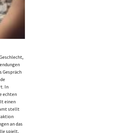
 Geschlecht,
nwendungen
as Gespräch
nde
t. In
re echten
lt einen
amt stellt
raktion
ngen an das
le spielt,