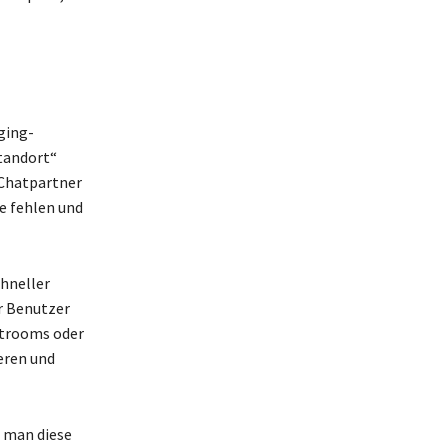
ging-
Standort“
 Chatpartner
se fehlen und
hneller
r Benutzer
hatrooms oder
eren und
t man diese