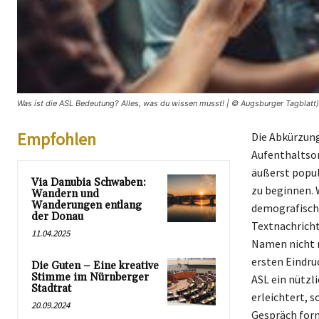
Was ist die ASL Bedeutung? Alles, was du wissen musst! | © Augsburger Tagblatt)
Empfohlen
Die Abkürzung 
Aufenthaltso
äußerst popul
Via Danubia Schwaben:
zu beginnen. 
Wandern und
Wanderungen entlang
demografische
der Donau
Textnachricht
11.04.2025
Namen nicht n
ersten Eindru
Die Guten – Eine kreative
Stimme im Nürnberger
ASL ein nützli
Stadtrat
erleichtert, 
20.09.2024
Gespräch formu