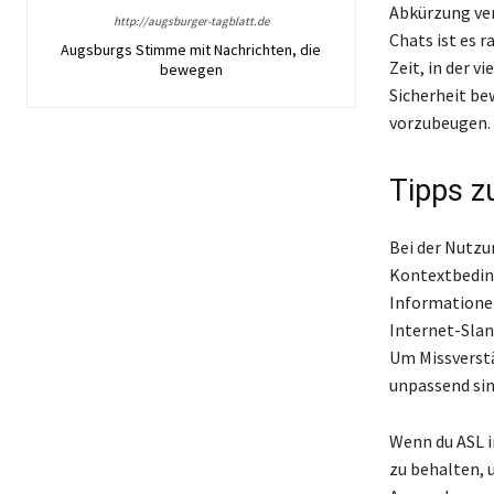
Abkürzung ver
http://augsburger-tagblatt.de
Chats ist es r
Augsburgs Stimme mit Nachrichten, die
Zeit, in der 
bewegen
Sicherheit be
vorzubeugen.
Tipps z
Bei der Nutzu
Kontextbeding
Informationen
Internet-Slan
Um Missverstä
unpassend sin
Wenn du ASL i
zu behalten, 