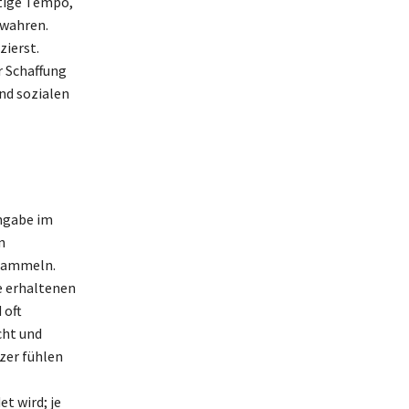
tige Tempo,
 wahren.
ierst.
r Schaffung
nd sozialen
angabe im
n
sammeln.
e erhaltenen
 oft
cht und
tzer fühlen
t wird; je