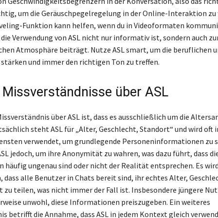
 Geschwindigkeitsbegrenzern in der Konversation, also das rich
chtig, um die Geräuschpegelregelung in der Online-Interaktion zu
veling-Funktion kann helfen, wenn du in Videoformaten kommuniz
 die Verwendung von ASL nicht nur informativ ist, sondern auch zu
ichen Atmosphäre beiträgt. Nutze ASL smart, um die beruflichen u
stärken und immer den richtigen Ton zu treffen.
 Missverständnisse über ASL
Missverständnis über ASL ist, dass es ausschließlich um die Alters
sächlich steht ASL für „Alter, Geschlecht, Standort“ und wird oft i
ensten verwendet, um grundlegende Personeninformationen zu 
ASL jedoch, um ihre Anonymität zu wahren, was dazu führt, dass di
 häufig ungenau sind oder nicht der Realität entsprechen. Es wird
ass alle Benutzer in Chats bereit sind, ihr echtes Alter, Geschle
 zu teilen, was nicht immer der Fall ist. Insbesondere jüngere Nu
rweise unwohl, diese Informationen preiszugeben. Ein weiteres
is betrifft die Annahme, dass ASL in jedem Kontext gleich verwende