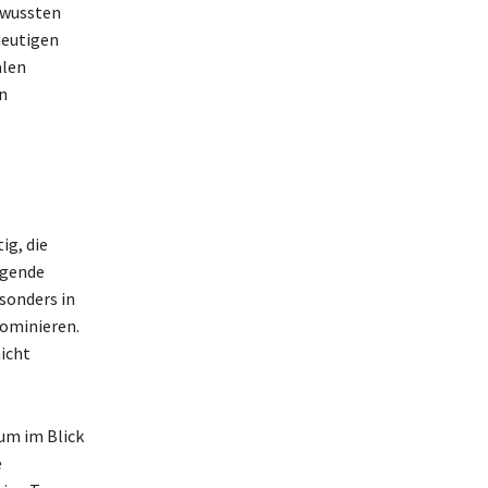
ewussten
heutigen
alen
n
ig, die
egende
sonders in
dominieren.
icht
um im Blick
e