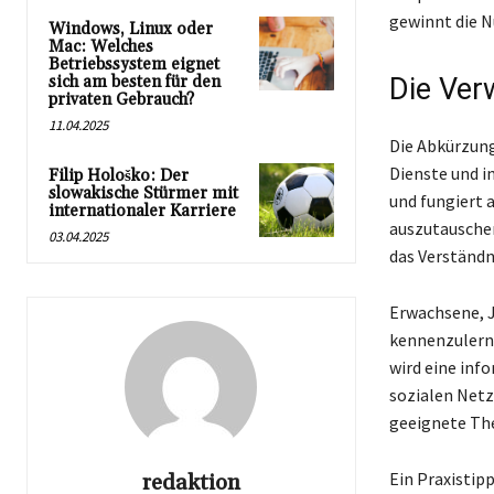
gewinnt die 
Windows, Linux oder
Mac: Welches
Betriebssystem eignet
sich am besten für den
Die Ver
privaten Gebrauch?
11.04.2025
Die Abkürzung
Dienste und i
Filip Hološko: Der
slowakische Stürmer mit
und fungiert 
internationaler Karriere
auszutauschen
03.04.2025
das Verständn
Erwachsene, J
kennenzulerne
wird eine inf
sozialen Netz
geeignete Th
Ein Praxistip
redaktion