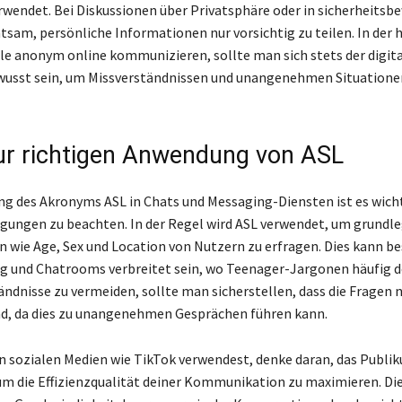
wendet. Bei Diskussionen über Privatsphäre oder in sicherheitsb
atsam, persönliche Informationen nur vorsichtig zu teilen. In der 
viele anonym online kommunizieren, sollte man sich stets der digit
wusst sein, um Missverständnissen und unangenehmen Situatione
ur richtigen Anwendung von ASL
ng des Akronyms ASL in Chats und Messaging-Diensten ist es wicht
ungen zu beachten. In der Regel wird ASL verwendet, um grundl
 wie Age, Sex und Location von Nutzern zu erfragen. Dies kann be
g und Chatrooms verbreitet sein, wo Teenager-Jargonen häufig 
ndnisse zu vermeiden, sollte man sicherstellen, dass die Fragen n
d, da dies zu unangenehmen Gesprächen führen kann.
n sozialen Medien wie TikTok verwendest, denke daran, das Publik
um die Effizienzqualität deiner Kommunikation zu maximieren. Di