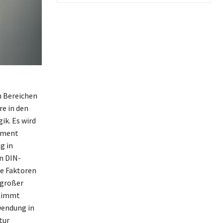
en Bereichen
re in den
ik. Es wird
lement
g in
n DIN-
ie Faktoren
 großer
rnimmt
wendung in
tur