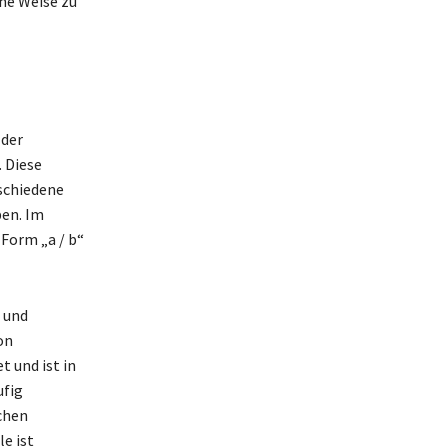
he Weise zu
 der
 Diese
schiedene
ben. Im
 Form „a / b“
 und
on
 und ist in
ufig
chen
e ist