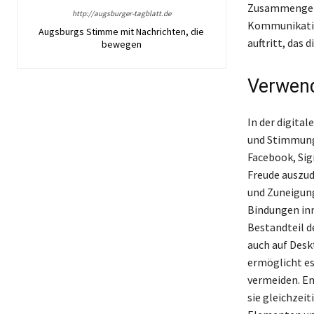
Zusammengefas
http://augsburger-tagblatt.de
Kommunikatio
Augsburgs Stimme mit Nachrichten, die
auftritt, das 
bewegen
Verwend
In der digita
und Stimmung
Facebook, Sig
Freude auszud
und Zuneigung
Bindungen inn
Bestandteil d
auch auf Des
ermöglicht es
vermeiden. Em
sie gleichzei