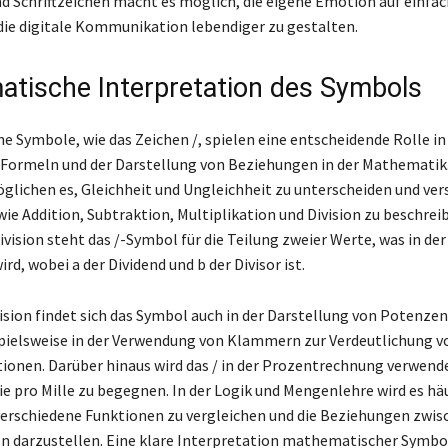
 Schriftzeichen macht es möglich, die eigene Emotion auf einfac
 die digitale Kommunikation lebendiger zu gestalten.
tische Interpretation des Symbols
 Symbole, wie das Zeichen /, spielen eine entscheidende Rolle in
Formeln und der Darstellung von Beziehungen in der Mathematik.
lichen es, Gleichheit und Ungleichheit zu unterscheiden und ver
ie Addition, Subtraktion, Multiplikation und Division zu beschrei
vision steht das /-Symbol für die Teilung zweier Werte, was in der
rd, wobei a der Dividend und b der Divisor ist.
ision findet sich das Symbol auch in der Darstellung von Potenzen
pielsweise in der Verwendung von Klammern zur Verdeutlichung v
onen. Darüber hinaus wird das / in der Prozentrechnung verwendet
ie pro Mille zu begegnen. In der Logik und Mengenlehre wird es hä
erschiedene Funktionen zu vergleichen und die Beziehungen zwis
darzustellen. Eine klare Interpretation mathematischer Symbol