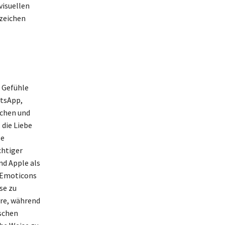
visuellen
zeichen
e Gefühle
atsApp,
achen und
 die Liebe
le
chtiger
nd Apple als
 Emoticons
se zu
äre, während
ischen