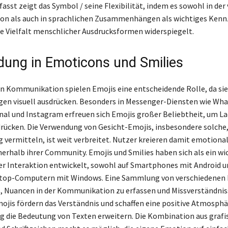
st zeigt das Symbol / seine Flexibilität, indem es sowohl in der 
n als auch in sprachlichen Zusammenhängen als wichtiges Kenn
die Vielfalt menschlicher Ausdrucksformen widerspiegelt.
ung in Emoticons und Smilies
len Kommunikation spielen Emojis eine entscheidende Rolle, da si
en visuell ausdrücken. Besonders in Messenger-Diensten wie Wh
nal und Instagram erfreuen sich Emojis großer Beliebtheit, um L
rücken. Die Verwendung von Gesicht-Emojis, insbesondere solche,
 vermitteln, ist weit verbreitet. Nutzer kreieren damit emotiona
erhalb ihrer Community. Emojis und Smilies haben sich als ein wi
er Interaktion entwickelt, sowohl auf Smartphones mit Android u
ktop-Computern mit Windows. Eine Sammlung von verschiedenen
, Nuancen in der Kommunikation zu erfassen und Missverständnis
ojis fördern das Verständnis und schaffen eine positive Atmosph
tig die Bedeutung von Texten erweitern. Die Kombination aus graf