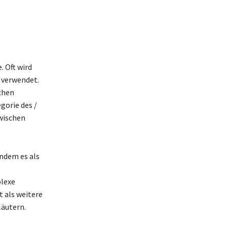
. Oft wird
 verwendet.
chen
gorie des /
zwischen
ndem es als
plexe
 als weitere
läutern.