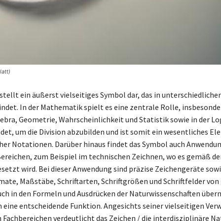
att)
stellt ein äußerst vielseitiges Symbol dar, das in unterschiedlich
ndet. In der Mathematik spielt es eine zentrale Rolle, insbesonde
ebra, Geometrie, Wahrscheinlichkeit und Statistik sowie in der Log
det, um die Division abzubilden und ist somit ein wesentliches E
er Notationen. Darüber hinaus findet das Symbol auch Anwendun
ereichen, zum Beispiel im technischen Zeichnen, wo es gemäß de
etzt wird. Bei dieser Anwendung sind präzise Zeichengeräte sow
mate, Maßstäbe, Schriftarten, Schriftgrößen und Schriftfelder von
uch in den Formeln und Ausdrücken der Naturwissenschaften übe
n eine entscheidende Funktion. Angesichts seiner vielseitigen Ver
 Fachbereichen verdeutlicht das Zeichen / die interdisziplinäre Na