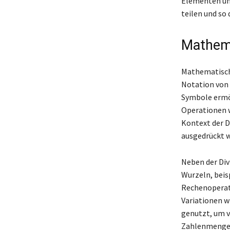
Elementen und
teilen und so
Mathema
Mathematische
Notation von 
Symbole ermög
Operationen w
Kontext der Di
ausgedrückt wi
Neben der Div
Wurzeln, beis
Rechenoperati
Variationen w
genutzt, um v
Zahlenmengen 