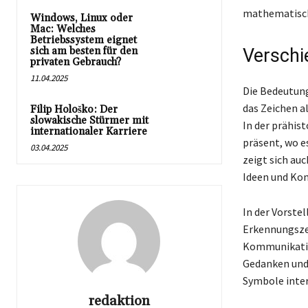
mathematisch
Windows, Linux oder
Mac: Welches
Betriebssystem eignet
sich am besten für den
Verschi
privaten Gebrauch?
11.04.2025
Die Bedeutung
das Zeichen a
Filip Hološko: Der
slowakische Stürmer mit
In der prähis
internationaler Karriere
präsent, wo e
03.04.2025
zeigt sich au
Ideen und Kon
In der Vorste
Erkennungszei
Kommunikation
Gedanken und 
Symbole inter
redaktion