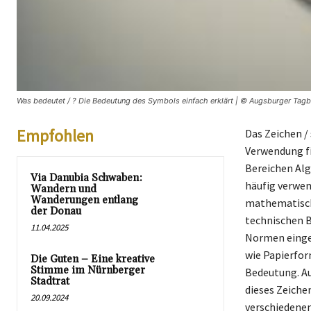
Was bedeutet / ? Die Bedeutung des Symbols einfach erklärt | © Augsburger Tagbl
Empfohlen
Das Zeichen / 
Verwendung fi
Bereichen Alg
Via Danubia Schwaben:
häufig verwen
Wandern und
Wanderungen entlang
mathematisch
der Donau
technischen B
11.04.2025
Normen einges
wie Papierfor
Die Guten – Eine kreative
Stimme im Nürnberger
Bedeutung. A
Stadtrat
dieses Zeiche
20.09.2024
verschiedenen