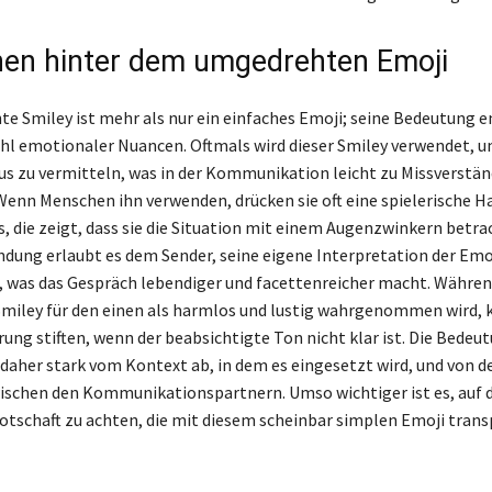
en hinter dem umgedrehten Emoji
e Smiley ist mehr als nur ein einfaches Emoji; seine Bedeutung en
zahl emotionaler Nuancen. Oftmals wird dieser Smiley verwendet, u
s zu vermitteln, was in der Kommunikation leicht zu Missverstä
Wenn Menschen ihn verwenden, drücken sie oft eine spielerische H
s, die zeigt, dass sie die Situation mit einem Augenzwinkern betra
ndung erlaubt es dem Sender, seine eigene Interpretation der Em
 was das Gespräch lebendiger und facettenreicher macht. Währen
iley für den einen als harmlos und lustig wahrgenommen wird, k
rung stiften, wenn der beabsichtigte Ton nicht klar ist. Die Bedeu
daher stark vom Kontext ab, in dem es eingesetzt wird, und von d
schen den Kommunikationspartnern. Umso wichtiger ist es, auf d
tschaft zu achten, die mit diesem scheinbar simplen Emoji trans