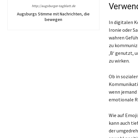
Verwend
http://augsburger-tagblatt.de
Augsburgs Stimme mit Nachrichten, die
bewegen
In digitalen 
Ironie oder S
wahren Gefüh
zu kommunizie
‚B‘ genutzt, 
zu wirken.
Ob in soziale
Kommunikation
wenn jemand s
emotionale Re
Wie auf Emoji
kann auch tie
der umgedreht