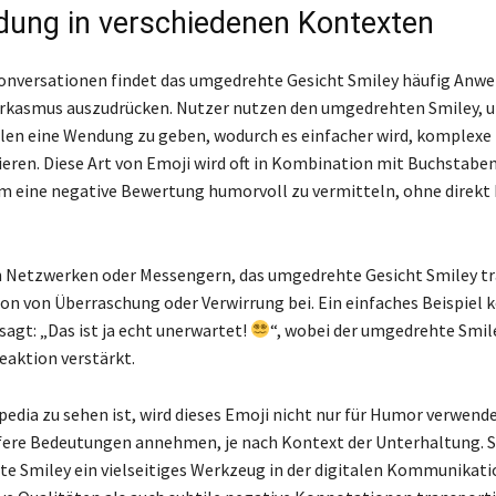
ung in verschiedenen Kontexten
Konversationen findet das umgedrehte Gesicht Smiley häufig Anw
arkasmus auszudrücken. Nutzer nutzen den umgedrehten Smiley, 
len eine Wendung zu geben, wodurch es einfacher wird, komplex
ren. Diese Art von Emoji wird oft in Kombination mit Buchstabe
um eine negative Bewertung humorvoll zu vermitteln, ohne direkt
n Netzwerken oder Messengern, das umgedrehte Gesicht Smiley tr
 von Überraschung oder Verwirrung bei. Ein einfaches Beispiel k
agt: „Das ist ja echt unerwartet!
“, wobei der umgedrehte Smile
aktion verstärkt.
pedia zu sehen ist, wird dieses Emoji nicht nur für Humor verwend
fere Bedeutungen annehmen, je nach Kontext der Unterhaltung. S
e Smiley ein vielseitiges Werkzeug in der digitalen Kommunikati