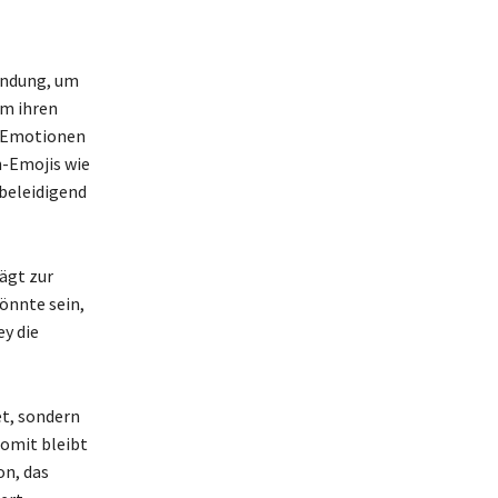
endung, um
um ihren
e Emotionen
n-Emojis wie
 beleidigend
ägt zur
önnte sein,
y die
et, sondern
omit bleibt
on, das