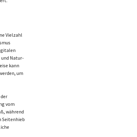
ert.
ne Vielzahl
asmus
igitalen
 und Natur-
eise kann
werden, um
 der
ang vom
aß, während
n Seitenhieb
liche