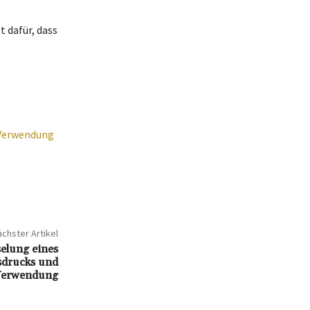
 dafür, dass
 Verwendung
chster Artikel
elung eines
sdrucks und
Verwendung