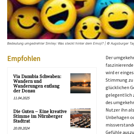
Bedeutung umgedrehter Smiley: Was steckt hinter dem Emoji? | © Augsburger Tag
Empfohlen
Der umgekehrt
faszinierende
wird er einges
Via Danubia Schwaben:
Stimmung zu v
Wandern und
Wanderungen entlang
glücklichen G
der Donau
gelegentlich 
11.04.2025
des umgekehr
Nutzer ihn al
Die Guten – Eine kreative
Stimme im Nürnberger
Unbehagen ode
Stadtrat
missverstande
20.09.2024
Gefühle auszu