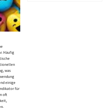
ne
r. Häufig
tische
tionellen
ng, was
erwendung
nd einige
ndikator für
n oft
keit,
en.