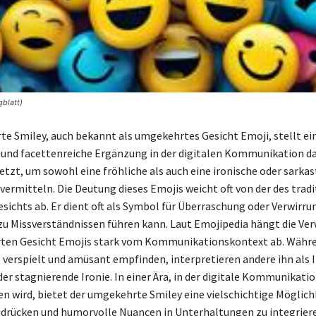
blatt)
e Smiley, auch bekannt als umgekehrtes Gesicht Emoji, stellt ei
 und facettenreiche Ergänzung in der digitalen Kommunikation da
etzt, um sowohl eine fröhliche als auch eine ironische oder sarkas
ermitteln. Die Deutung dieses Emojis weicht oft von der des tradi
esichts ab. Er dient oft als Symbol für Überraschung oder Verwirru
zu Missverständnissen führen kann. Laut Emojipedia hängt die V
ten Gesicht Emojis stark vom Kommunikationskontext ab. Währe
s verspielt und amüsant empfinden, interpretieren andere ihn als I
r stagnierende Ironie. In einer Ära, in der digitale Kommunikatio
n wird, bietet der umgekehrte Smiley eine vielschichtige Möglich
drücken und humorvolle Nuancen in Unterhaltungen zu integrier