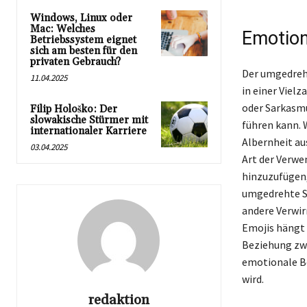
Windows, Linux oder
Mac: Welches
Emotion
Betriebssystem eignet
sich am besten für den
privaten Gebrauch?
Der umgedreht
11.04.2025
in einer Viel
oder Sarkasmu
Filip Hološko: Der
slowakische Stürmer mit
führen kann. 
internationaler Karriere
Albernheit au
03.04.2025
Art der Verwe
hinzuzufügen,
umgedrehte Sm
andere Verwir
Emojis hängt 
Beziehung zwi
emotionale Bo
wird.
redaktion