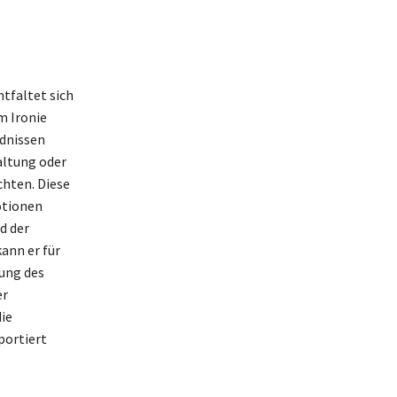
tfaltet sich
m Ironie
ndnissen
altung oder
chten. Diese
otionen
d der
ann er für
tung des
er
ie
portiert