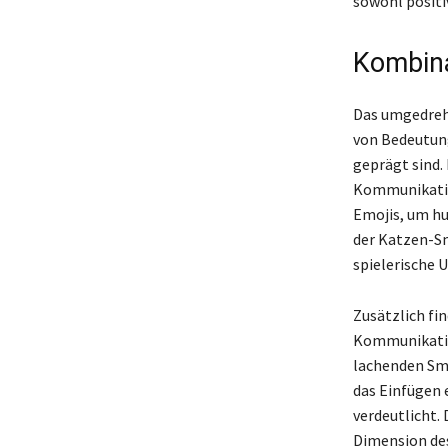
sowohl positi
Kombina
Das umgedreht
von Bedeutung
geprägt sind.
Kommunikatio
Emojis, um hu
der Katzen-S
spielerische 
Zusätzlich fi
Kommunikation
lachenden Smi
das Einfügen 
verdeutlicht.
Dimension des