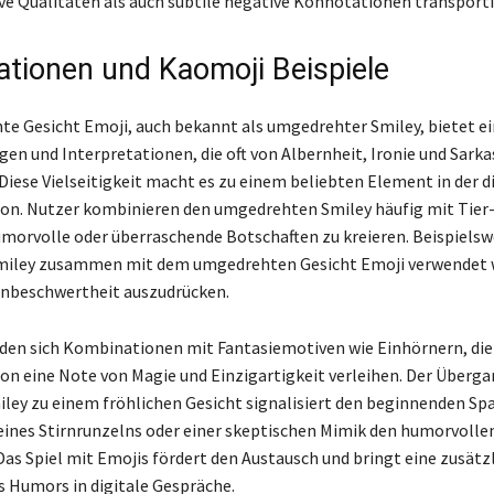
ve Qualitäten als auch subtile negative Konnotationen transporti
tionen und Kaomoji Beispiele
e Gesicht Emoji, auch bekannt als umgedrehter Smiley, bietet ei
en und Interpretationen, die oft von Albernheit, Ironie und Sark
 Diese Vielseitigkeit macht es zu einem beliebten Element in der d
n. Nutzer kombinieren den umgedrehten Smiley häufig mit Tier-
morvolle oder überraschende Botschaften zu kreieren. Beispielsw
miley zusammen mit dem umgedrehten Gesicht Emoji verwendet 
Unbeschwertheit auszudrücken.
nden sich Kombinationen mit Fantasiemotiven wie Einhörnern, die
 eine Note von Magie und Einzigartigkeit verleihen. Der Überg
ley zu einem fröhlichen Gesicht signalisiert den beginnenden Sp
eines Stirnrunzelns oder einer skeptischen Mimik den humorvolle
 Das Spiel mit Emojis fördert den Austausch und bringt eine zusätz
 Humors in digitale Gespräche.