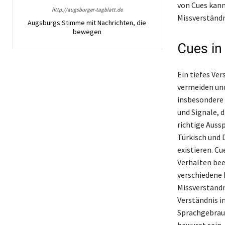
von Cues kann
http://augsburger-tagblatt.de
Missverständn
Augsburgs Stimme mit Nachrichten, die
bewegen
Cues in
Ein tiefes Ve
vermeiden und
insbesondere 
und Signale, 
richtige Auss
Türkisch und 
existieren. Cu
Verhalten bee
verschiedene 
Missverständn
Verständnis i
Sprachgebrauc
bewusst sein,