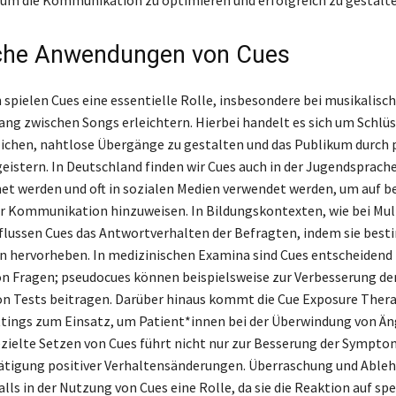
sche Anwendungen von Cues
 spielen Cues eine essentielle Rolle, insbesondere bei musikalisc
ang zwischen Songs erleichtern. Hierbei handelt es sich um Schlüss
ichen, nahtlose Übergänge zu gestalten und das Publikum durch 
eistern. In Deutschland finden wir Cues auch in der Jugendsprache,
net werden und oft in sozialen Medien verwendet werden, um auf 
r Kommunikation hinzuweisen. In Bildungskontexten, wie bei Mul
flussen Cues das Antwortverhalten der Befragten, indem sie bes
 hervorheben. In medizinischen Examina sind Cues entscheidend f
n Fragen; pseudocues können beispielsweise zur Verbesserung de
von Tests beitragen. Darüber hinaus kommt die Cue Exposure Thera
ttings zum Einsatz, um Patient*innen bei der Überwindung von Än
ezielte Setzen von Cues führt nicht nur zur Besserung der Sympt
ätigung positiver Verhaltensänderungen. Überraschung und Able
lls in der Nutzung von Cues eine Rolle, da sie die Reaktion auf spe