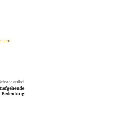
etten‘
chster Artikel
tiefgehende
t Bedeutung