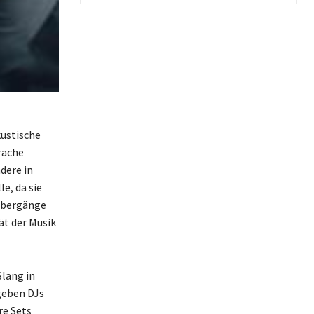
kustische
rache
dere in
e, da sie
Übergänge
ät der Musik
lang in
geben DJs
re Sets