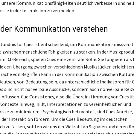
 unsere Kommunikationsfähigkeiten deutlich verbessern und hel
isse in der Interaktion zu vermeiden.
 der Kommunikation verstehen
rständnis für Cues ist entscheidend, um Kommunikationsmissverst
 zwischenmenschliche Fähigkeiten zu stärken. In der Musikprodu
im DJ-Bereich, spielen Cues eine zentrale Rolle. Sie fungieren als
die den Übergang zwischen verschiedenen Musikstücken erleichtern
prache von Begriffen kann in der Kommunikation zwischen Kulture
Deutsch, von Bedeutung sein, da unterschiedliche Indikatoren für 
es sind nicht nur verbale Ausdrücke, sondern auch nonverbale Reize
influssen. Cue Consistency, also die Übereinstimmung von Cues ü
Kontexte hinweg, hilft, Interpretationen zu vereinheitlichen und
isse zu minimieren. Psychologisch betrachtet, sind Cues Anreize, 
n der Interaktion fördern. Um die Cues Bedeutung im deutschen
h zu fassen, sollten wir uns der Vielzahl an Signalen und deren K
 um die Kommunikation zu optimieren und erfolgreich zu gestalte