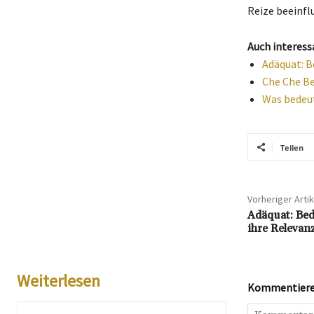
Reize beeinfl
Auch interess
Adäquat: B
Che Che Be
Was bedeut
Teilen
Vorheriger Artik
Adäquat: Bed
ihre Relevanz
Weiterlesen
Kommentieren