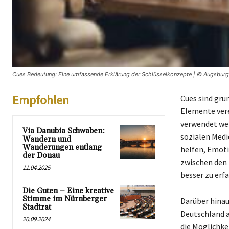
Cues Bedeutung: Eine umfassende Erklärung der Schlüsselkonzepte | © Augsburge
Empfohlen
Cues sind gru
Elemente vere
verwendet we
Via Danubia Schwaben:
sozialen Medi
Wandern und
Wanderungen entlang
helfen, Emot
der Donau
zwischen den 
11.04.2025
besser zu erfa
Die Guten – Eine kreative
Stimme im Nürnberger
Darüber hinau
Stadtrat
Deutschland a
20.09.2024
die Möglichke