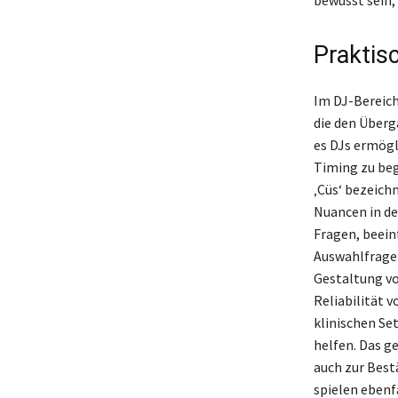
Prakti
Im DJ-Bereich
die den Überg
es DJs ermögl
Timing zu beg
‚Cüs‘ bezeich
Nuancen in de
Fragen, beein
Auswahlfragen
Gestaltung vo
Reliabilität 
klinischen Se
helfen. Das g
auch zur Best
spielen ebenfa