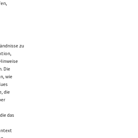
fen,
ändnisse zu
ktion,
 Hinweise
. Die
n, wie
Cues
, die
ber
die das
ontext
n.