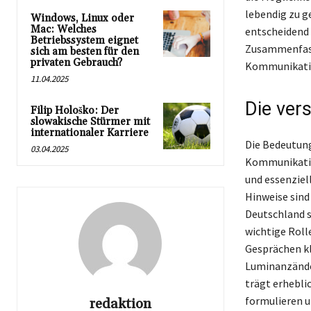
lebendig zu ge
Windows, Linux oder
Mac: Welches
entscheidend 
Betriebssystem eignet
Zusammenfasse
sich am besten für den
privaten Gebrauch?
Kommunikatio
11.04.2025
Die ver
Filip Hološko: Der
slowakische Stürmer mit
internationaler Karriere
Die Bedeutung
03.04.2025
Kommunikation
und essenziel
Hinweise sind
Deutschland s
wichtige Roll
Gesprächen kl
Luminanzänder
trägt erheblic
formulieren u
redaktion