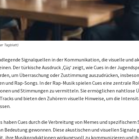
r Tagblatt)
ndlegende Signalquellen in der Kommunikation, die visuelle und a
inen. Der türkische Ausdruck ‚Çüş‘ zeigt, wie Cues in der Jugendsp
rden, um Überraschung oder Zustimmung auszudrücken, insbeson
en und Rap-Songs. In der Rap-Musik spielen Cues eine zentrale Roll
ionen und Stimmungen zu vermitteln. Sie ermöglichen nahtlose 
Tracks und bieten den Zuhörern visuelle Hinweise, um die Intensit
ssen.
s haben Cues durch die Verbreitung von Memes und spezifischem S
n Bedeutung gewonnen. Diese akustischen und visuellen Signale 
it, ihre Musikproduktionen wirkungsvoll zu kommunizieren und ih