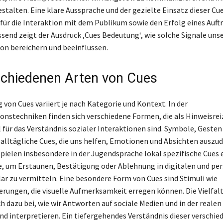
stalten. Eine klare Aussprache und der gezielte Einsatz dieser Cue
für die Interaktion mit dem Publikum sowie den Erfolg eines Auftr
nd zeigt der Ausdruck ‚Cues Bedeutung‘, wie solche Signale uns
n bereichern und beeinflussen.
schiedenen Arten von Cues
 von Cues variiert je nach Kategorie und Kontext. In der
stechniken finden sich verschiedene Formen, die als Hinweisrei
l für das Verständnis sozialer Interaktionen sind. Symbole, Gesten
 alltägliche Cues, die uns helfen, Emotionen und Absichten auszud
pielen insbesondere in der Jugendsprache lokal spezifische Cues 
e, um Erstaunen, Bestätigung oder Ablehnung in digitalen und pe
ar zu vermitteln. Eine besondere Form von Cues sind Stimuli wie
ungen, die visuelle Aufmerksamkeit erregen können. Die Vielfalt
h dazu bei, wie wir Antworten auf sociale Medien und in der realen
nd interpretieren. Ein tiefergehendes Verständnis dieser verschi