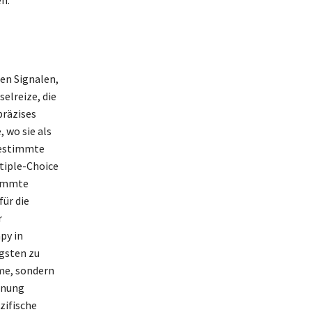
hen Signalen,
elreize, die
präzises
 wo sie als
bestimmte
tiple-Choice
timmte
ür die
r
py in
gsten zu
ome, sondern
hnung
zifische