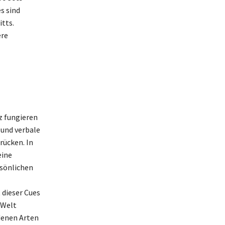
s sind
itts.
ere
z fungieren
 und verbale
rücken. In
eine
rsönlichen
 dieser Cues
 Welt
edenen Arten