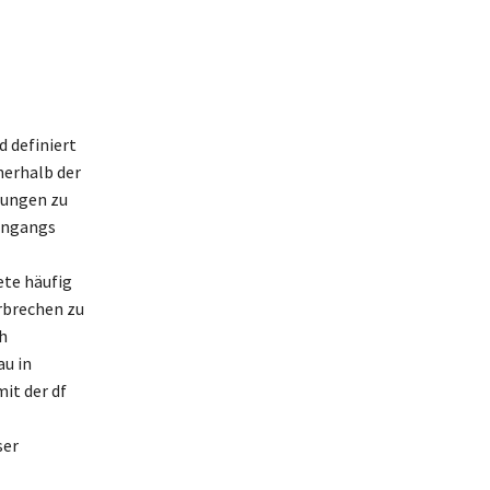
d definiert
nerhalb der
hungen zu
engangs
ete häufig
rbrechen zu
h
au in
it der df
ser