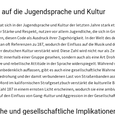
s auf die Jugendsprache und Kultur
at sich in der Jugendsprache und Kultur der letzten Jahre stark et
r Stärke und Respekt, nutzen vor allem Jugendliche, die sich in G
, diesen Code als Ausdruck ihrer Zugehörigkeit. In der Welt des 
an oft Referenzen zu 187, wodurch der Einfluss auf die Musik und 
r deutschen Kultur verstärkt wird. Diese Zahl wird nicht nur als Z
innerhalb einer Gruppe gesehen, sondern auch als eine Art Droh
e und rebellische Attitüde in der Sprache widerspiegelt. Während v
unbedenklich auffassen, gibt es auch eine gesellschaftliche Wahr
edrohung und der damit verbundenen Last von Straßenbanden asso
Mord im kalifornischen Strafgesetzbuch verstärkt die kulturelle
 Zahl 187 in einem ernsten Licht erscheinen, wodurch sie eine ambi
f den Einfluss von Gang-Kultur und Aggression in der Gesellschaft 
che und gesellschaftliche Implikatione