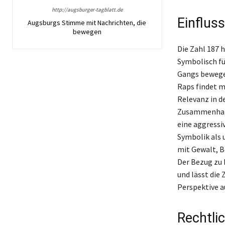
http://augsburger-tagblatt.de
Einflus
Augsburgs Stimme mit Nachrichten, die
bewegen
Die Zahl 187 h
Symbolisch fü
Gangs bewegen
Raps findet m
Relevanz in de
Zusammenhalt 
eine aggressiv
Symbolik als 
mit Gewalt, B
Der Bezug zu 
und lässt die
Perspektive au
Rechtli