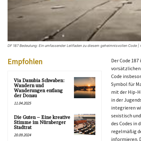
DF 187 Bedeutung: Ein umfassender Leitfaden zu diesem geheimnisvollen Code | 
Empfohlen
Der Code 187 i
vorsätzlichen
Code insbeson
Via Danubia Schwaben:
Symbol für Ma
Wandern und
Wanderungen entlang
mit der Hip-H
der Donau
in der Jugend
11.04.2025
integrieren wi
sexistisch und
Die Guten – Eine kreative
Stimme im Nürnberger
des Codes in 
Stadtrat
regelmäßig de
20.09.2024
informieren. D