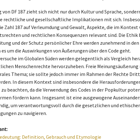
 von DF 187 zieht sich nicht nur durch Kultur und Sprache, sonder
 rechtliche und gesellschaftliche Implikationen mit sich. Insbes
die Zahl 187 auf Verleumdung und Gewalt, Aspekte, die im Kontext
tsrechten und rechtlichen Konsequenzen relevant sind. Die Ethik b
tung und der Schutz persönlicher Ehre werden zunehmend in den
 es um die Auswirkungen von Äußerungen über den Code geht.
ersuche im Globalen Süden werden gelegentlich als Vergleich he
zlichen Menschenrechte hervorzuheben. Freie Meinungsäußerung i
rales Thema; sie sollte jedoch immer im Rahmen der Rechte Dritt
rden. In diesem Kontext sind insbesondere die Herausforderunge
zu beachten, da die Verwendung des Codes in der Popkultur poten
ormen fördern kann. Insgesamt ist eine ausgewogene Auseinande
dig, um verantwortungsvoll durch die gesetzlichen und ethische
ungen zu navigieren.
ant:
edeutung: Definition, Gebrauch und Etymologie