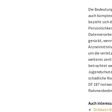
Die Bedeutung
auch komplexe
bezieht sich 
Persönlichkei
Datenverarbei
gerückt, wenn
Arzneimittelv
um die verlet
weiteres zent
betrachtet we
Jugendschutz 
schädliche N
DF 187 notwen
Rahmenbeding
Auch interess
Dribbeln B