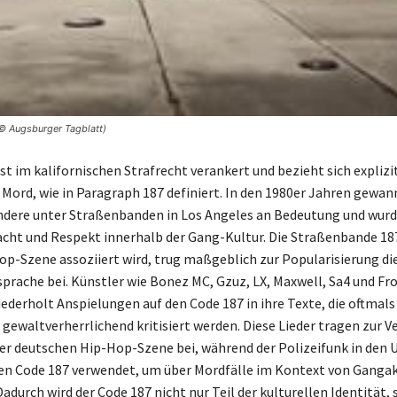
© Augsburger Tagblatt)
st im kalifornischen Strafrecht verankert und bezieht sich explizi
 Mord, wie in Paragraph 187 definiert. In den 1980er Jahren gewan
dere unter Straßenbanden in Los Angeles an Bedeutung und wurd
cht und Respekt innerhalb der Gang-Kultur. Die Straßenbande 187
op-Szene assoziiert wird, trug maßgeblich zur Popularisierung di
sprache bei. Künstler wie Bonez MC, Gzuz, LX, Maxwell, Sa4 und Fr
ederholt Anspielungen auf den Code 187 in ihre Texte, die oftmals
 gewaltverherrlichend kritisiert werden. Diese Lieder tragen zur V
der deutschen Hip-Hop-Szene bei, während der Polizeifunk in den 
n Code 187 verwendet, um über Mordfälle im Kontext von Gangak
adurch wird der Code 187 nicht nur Teil der kulturellen Identität,