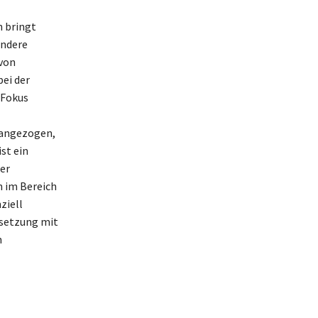
n bringt
ondere
 von
ei der
 Fokus
rangezogen,
st ein
er
n im Bereich
ziell
rsetzung mit
n