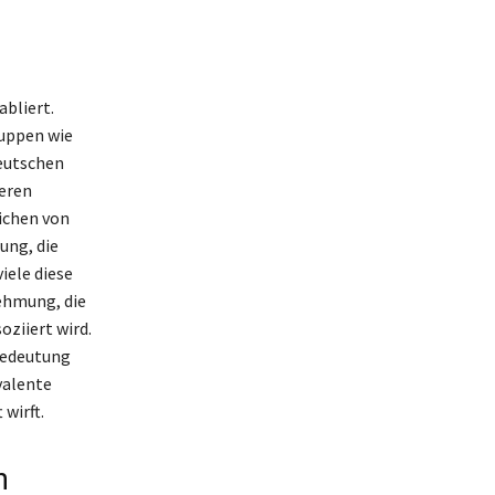
abliert.
ruppen wie
deutschen
deren
eichen von
ung, die
iele diese
nehmung, die
ziiert wird.
 Bedeutung
valente
wirft.
n