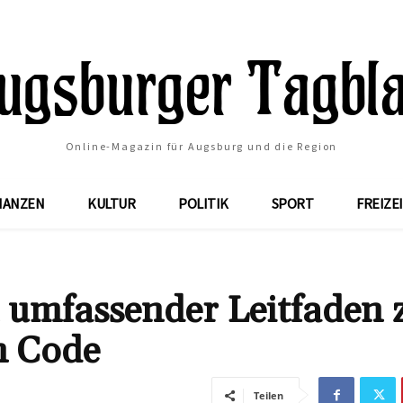
Online-Magazin für Augsburg und die Region
NANZEN
KULTUR
POLITIK
SPORT
FREIZE
 umfassender Leitfaden 
n Code
Teilen