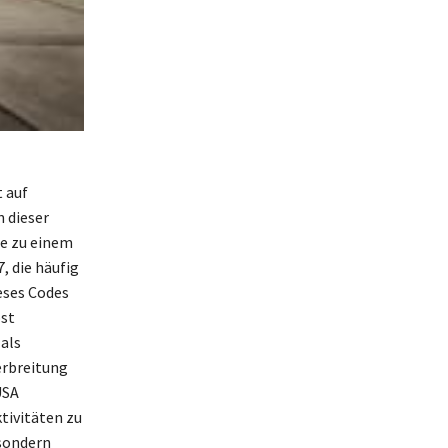
t auf
n dieser
e zu einem
, die häufig
eses Codes
ost
 als
erbreitung
USA
tivitäten zu
 sondern