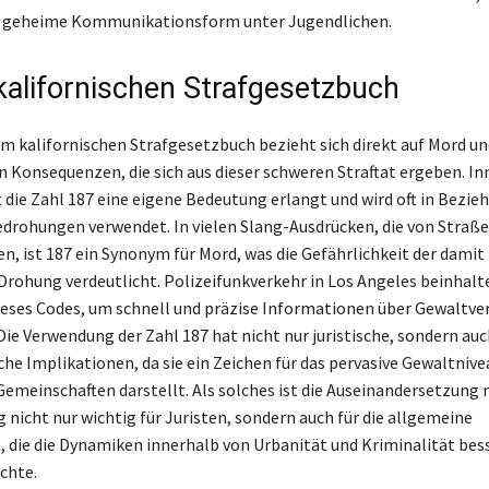
ls geheime Kommunikationsform unter Jugendlichen.
kalifornischen Strafgesetzbuch
im kalifornischen Strafgesetzbuch bezieht sich direkt auf Mord un
en Konsequenzen, die sich aus dieser schweren Straftat ergeben. In
 die Zahl 187 eine eigene Bedeutung erlangt und wird oft in Bezie
drohungen verwendet. In vielen Slang-Ausdrücken, die von Straß
n, ist 187 ein Synonym für Mord, was die Gefährlichkeit der damit
rohung verdeutlicht. Polizeifunkverkehr in Los Angeles beinhalt
ieses Codes, um schnell und präzise Informationen über Gewaltve
Die Verwendung der Zahl 187 hat nicht nur juristische, sondern auc
che Implikationen, da sie ein Zeichen für das pervasive Gewaltnive
meinschaften darstellt. Als solches ist die Auseinandersetzung m
 nicht nur wichtig für Juristen, sondern auch für die allgemeine
t, die die Dynamiken innerhalb von Urbanität und Kriminalität bes
chte.