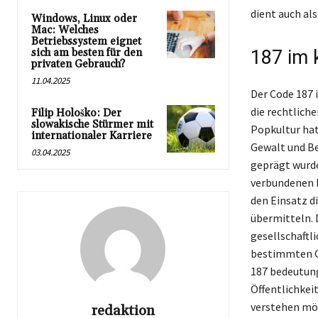
dient auch a
Windows, Linux oder
Mac: Welches
Betriebssystem eignet
sich am besten für den
187 im 
privaten Gebrauch?
11.04.2025
Der Code 187 
die rechtlich
Filip Hološko: Der
slowakische Stürmer mit
Popkultur hat
internationaler Karriere
Gewalt und Be
03.04.2025
geprägt wurde
verbundenen D
den Einsatz d
übermitteln. 
gesellschaftli
bestimmten Ge
187 bedeutung
Öffentlichkei
verstehen mö
redaktion