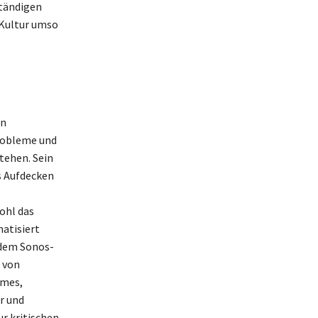
ständigen
 Kultur umso
en
probleme und
tehen. Sein
s Aufdecken
ohl das
matisiert
 dem Sonos-
 von
emes,
r und
ur kritischen