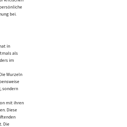
 persönliche
nung bei.
hat in
tmals als
ders im
Die Wurzeln
ebensweise
r, sondern
on mit ihren
en. Diese
iftenden
. Die