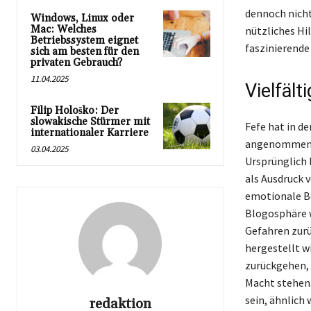
dennoch nicht
Windows, Linux oder
Mac: Welches
nützliches Hi
Betriebssystem eignet
faszinierende 
sich am besten für den
privaten Gebrauch?
11.04.2025
Vielfält
Filip Hološko: Der
slowakische Stürmer mit
Fefe hat in d
internationaler Karriere
angenommen, d
03.04.2025
Ursprünglich 
als Ausdruck v
emotionale Be
Blogosphäre w
Gefahren zurü
hergestellt w
zurückgehen, 
Macht stehen.
sein, ähnlich 
redaktion