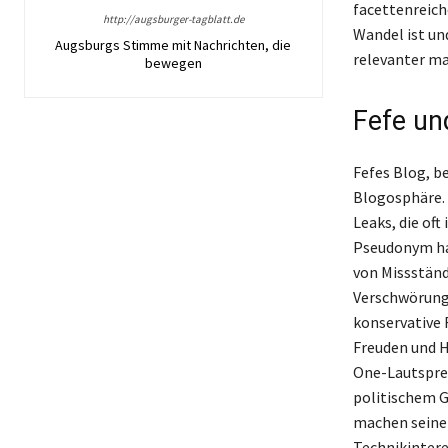
facettenreich
http://augsburger-tagblatt.de
Wandel ist un
Augsburgs Stimme mit Nachrichten, die
relevanter ma
bewegen
Fefe un
Fefes Blog, be
Blogosphäre. 
Leaks, die of
Pseudonym hat
von Missständ
Verschwörungs
konservative 
Freuden und 
One-Lautsprec
politischem G
machen seinen
Technikinteres