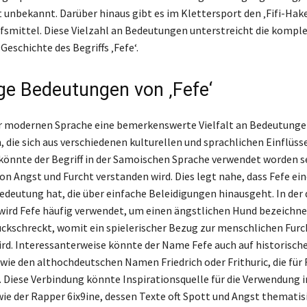
 unbekannt. Darüber hinaus gibt es im Klettersport den ‚Fifi-Hake
lfsmittel. Diese Vielzahl an Bedeutungen unterstreicht die kompl
Geschichte des Begriffs ‚Fefe‘.
ige Bedeutungen von ‚Fefe‘
er modernen Sprache eine bemerkenswerte Vielfalt an Bedeutung
ie sich aus verschiedenen kulturellen und sprachlichen Einflüsse
könnte der Begriff in der Samoischen Sprache verwendet worden se
on Angst und Furcht verstanden wird. Dies legt nahe, dass Fefe ein
deutung hat, die über einfache Beleidigungen hinausgeht. In der
ird Fefe häufig verwendet, um einen ängstlichen Hund bezeichnet
ckschreckt, womit ein spielerischer Bezug zur menschlichen Furc
ird. Interessanterweise könnte der Name Fefe auch auf historisch
wie den althochdeutschen Namen Friedrich oder Frithuric, die für 
 Diese Verbindung könnte Inspirationsquelle für die Verwendung 
wie der Rapper 6ix9ine, dessen Texte oft Spott und Angst thematis