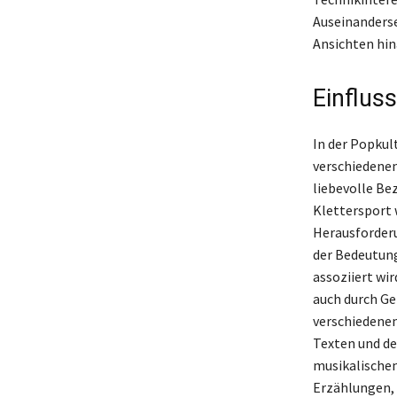
Auseinanderse
Ansichten hin
Einfluss
In der Popkult
verschiedenen
liebevolle Be
Klettersport 
Herausforderu
der Bedeutung
assoziiert wi
auch durch Ge
verschiedenen
Texten und de
musikalischen
Erzählungen, 