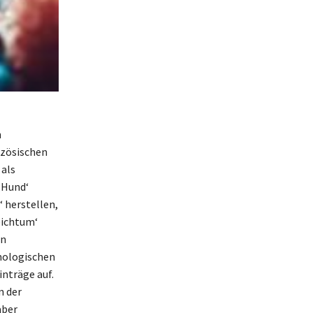
n
nzösischen
 als
‚Hund‘
 herstellen,
eichtum‘
in
mologischen
nträge auf.
n der
aber