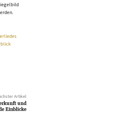
iegelbild
erden.
erliedes
blick
chster Artikel
erkunft und
e Einblicke