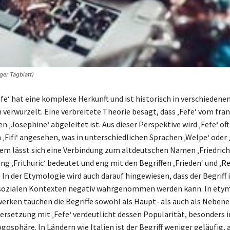
ger Tagblatt)
efe‘ hat eine komplexe Herkunft und ist historisch in verschiedene
 verwurzelt. Eine verbreitete Theorie besagt, dass ‚Fefe‘ vom fra
Josephine‘ abgeleitet ist. Aus dieser Perspektive wird ‚Fefe‘ oft
‚Fifi‘ angesehen, was in unterschiedlichen Sprachen ‚Welpe‘ oder 
em lässt sich eine Verbindung zum altdeutschen Namen ‚Friedrich‘
ng ‚Frithuric‘ bedeutet und eng mit den Begriffen ‚Frieden‘ und ‚R
 In der Etymologie wird auch darauf hingewiesen, dass der Begriff 
ozialen Kontexten negativ wahrgenommen werden kann. In ety
rken tauchen die Begriffe sowohl als Haupt- als auch als Nebenei
ersetzung mit ‚Fefe‘ verdeutlicht dessen Popularität, besonders i
osphäre. In Ländern wie Italien ist der Begriff weniger geläufig, 