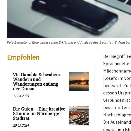
Fefe Bedeutung: Eine umfassende Erklärung und Analyse des Begriffs | © Augsbur
Empfohlen
Der Begriff ‚F
Sprachquellen
Mädchennamen ‚
Via Danubia Schwaben:
Koseform von 
Wandern und
Wanderungen entlang
bedeutet. Zud
der Donau
dessen Urspru
11.04.2025
verbunden ist.
bestimmten s
Die Guten – Eine kreative
Stimme im Nürnberger
Nachschlagewe
Stadtrat
Die Auseinand
20.09.2024
deutschen Blog