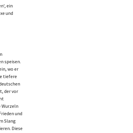
n‘, ein
exe und
en
n speisen.
in, wo er
e tiefere
 deutschen
, der vor
ht
e Wurzeln
Frieden und
im Slang
ieren. Diese