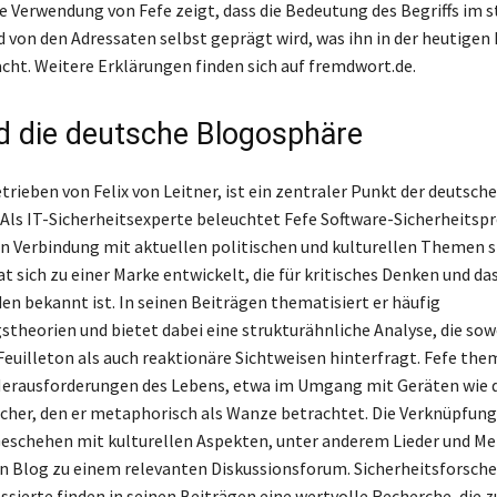
e Verwendung von Fefe zeigt, dass die Bedeutung des Begriffs im 
d von den Adressaten selbst geprägt wird, was ihn in der heutigen
cht. Weitere Erklärungen finden sich auf fremdwort.de.
d die deutsche Blogosphäre
trieben von Felix von Leitner, ist ein zentraler Punkt der deutsch
Als IT-Sicherheitsexperte beleuchtet Fefe Software-Sicherheits
t in Verbindung mit aktuellen politischen und kulturellen Themen s
 sich zu einer Marke entwickelt, die für kritisches Denken und da
en bekannt ist. In seinen Beiträgen thematisiert er häufig
theorien und bietet dabei eine strukturähnliche Analyse, die sow
Feuilleton als auch reaktionäre Sichtweisen hinterfragt. Fefe the
Herausforderungen des Lebens, etwa im Umgang mit Geräten wie
her, den er metaphorisch als Wanze betrachtet. Die Verknüpfung
eschehen mit kulturellen Aspekten, unter anderem Lieder und M
 Blog zu einem relevanten Diskussionsforum. Sicherheitsforsche
sierte finden in seinen Beiträgen eine wertvolle Recherche, die z