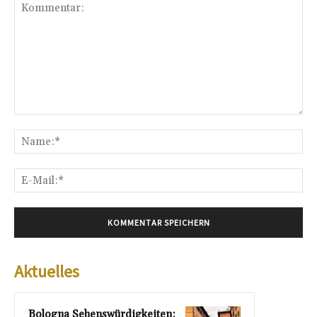
Kommentar:
Na
E-
Mai
Aktuelles
Bologna Sehenswürdigkeiten: