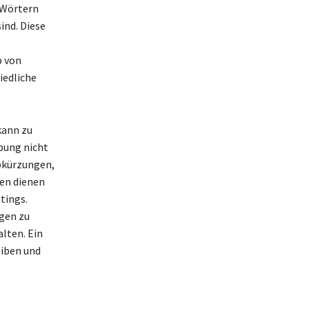
 Wörtern
ind. Diese
b von
iedliche
kann zu
bung nicht
Abkürzungen,
en dienen
tings.
ugen zu
lten. Ein
eiben und