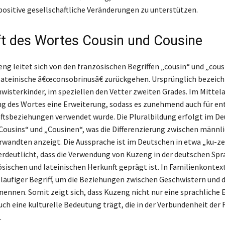
positive gesellschaftliche Veränderungen zu unterstützen.
t des Wortes Cousin und Cousine
ng leitet sich von den französischen Begriffen „cousin“ und „cousi
 lateinische â€œconsobrinusâ€ zurückgehen. Ursprünglich bezeic
hwisterkinder, im speziellen den Vetter zweiten Grades. Im Mittela
g des Wortes eine Erweiterung, sodass es zunehmend auch für en
tsbeziehungen verwendet wurde. Die Pluralbildung erfolgt im D
ousins“ und „Cousinen“, was die Differenzierung zwischen männl
rwandten anzeigt. Die Aussprache ist im Deutschen in etwa „ku-ze
rdeutlicht, dass die Verwendung von Kuzeng in der deutschen Spr
ösischen und lateinischen Herkunft geprägt ist. In Familienkontext
läufiger Begriff, um die Beziehungen zwischen Geschwistern und 
nennen. Somit zeigt sich, dass Kuzeng nicht nur eine sprachliche
uch eine kulturelle Bedeutung trägt, die in der Verbundenheit der 
.