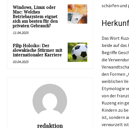
schärfen und 
Windows, Linux oder
Mac: Welches
Betriebssystem eignet
sich am besten für den
Herkunf
privaten Gebrauch?
11.04.2025
Das Wort Kuze
beide auf das
Filip Hološko: Der
slowakische Stürmer mit
Begriffe Gesc
internationaler Karriere
die Verwendun
03.04.2025
Verwandtschaf
den Formen „C
weiblichen Ve
Etymologie ve
von der franz
Kuzeng ein ge
Kindern zu be
ist, sondern a
verwurzelt ist
redaktion