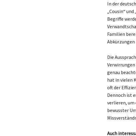
In der deutsc
„Cousin“ und 
Begriffe werd
Verwandtschaf
Familien bere
Abkürzungen o
Die Aussprach
Verwirrungen 
genau beachte
hat in vielen
oft der Effiz
Dennoch ist e
verlieren, um
bewusster Umg
Missverständn
Auch interess