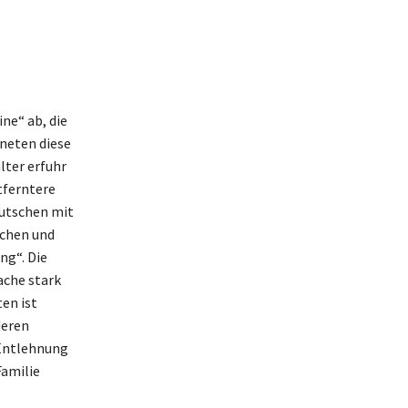
ne“ ab, die
hneten diese
lter erfuhr
tferntere
eutschen mit
ichen und
ng“. Die
ache stark
en ist
deren
 Entlehnung
Familie