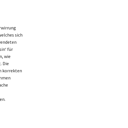
rwirrung
welches sich
rwendeten
in‘ für
n, wie
. Die
n korrekten
ammen
rache
en.