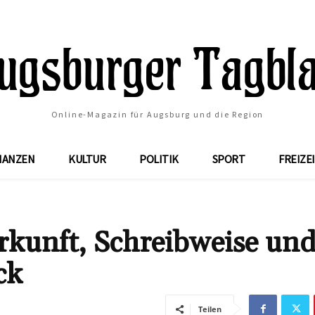
Online-Magazin für Augsburg und die Region
NANZEN
KULTUR
POLITIK
SPORT
FREIZE
kunft, Schreibweise un
ck
Teilen