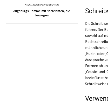
http://augsburger-tagblatt.de
Schreib
Augsburgs Stimme mit Nachrichten, die
bewegen
Die Schreibwe
führen. Der B
sowohl auf mä
Rechtschreibun
männliche und
‚Kuzin‘ oder ‚
Aussprache vo
Formen ab un
‚Cousin‘ und 
beeinflusst ha
Schreibweise 
Verwend