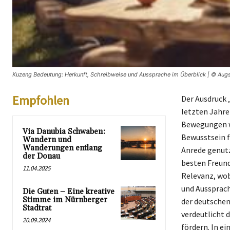
Kuzeng Bedeutung: Herkunft, Schreibweise und Aussprache im Überblick | © Augs
Empfohlen
Der Ausdruck 
letzten Jahr
Bewegungen wi
Via Danubia Schwaben:
Bewusstsein f
Wandern und
Wanderungen entlang
Anrede genutz
der Donau
besten Freund
11.04.2025
Relevanz, wob
und Aussprach
Die Guten – Eine kreative
Stimme im Nürnberger
der deutschen
Stadtrat
verdeutlicht 
20.09.2024
fördern. In e