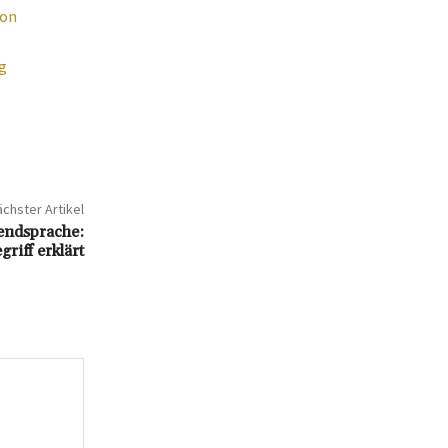
ion
g
chster Artikel
endsprache:
riff erklärt