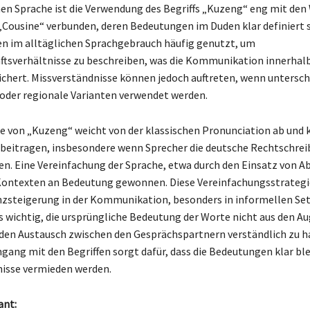
hen Sprache ist die Verwendung des Begriffs „Kuzeng“ eng mit den
„Cousine“ verbunden, deren Bedeutungen im Duden klar definiert s
en im alltäglichen Sprachgebrauch häufig genutzt, um
tsverhältnisse zu beschreiben, was die Kommunikation innerhal
ichert. Missverständnisse können jedoch auftreten, wenn untersch
der regionale Varianten verwendet werden.
e von „Kuzeng“ weicht von der klassischen Pronunciation ab und 
beitragen, insbesondere wenn Sprecher die deutsche Rechtschrei
n. Eine Vereinfachung der Sprache, etwa durch den Einsatz von 
 Kontexten an Bedeutung gewonnen. Diese Vereinfachungsstrategi
ienzsteigerung in der Kommunikation, besonders in informellen Set
s wichtig, die ursprüngliche Bedeutung der Worte nicht aus den A
 den Austausch zwischen den Gesprächspartnern verständlich zu ha
ang mit den Begriffen sorgt dafür, dass die Bedeutungen klar bl
isse vermieden werden.
ant: