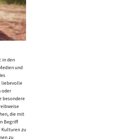
 in den
Medien und
des
 liebevolle
 oder
ne besondere
reibweise
hen, die mit
m Begriff
r Kulturen zu
emen zu