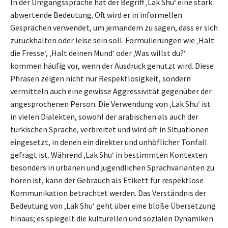
In der Umgangssprache hat der Begriff ‚Lak Shu‘ eine stark
abwertende Bedeutung. Oft wird er in informellen
Gesprächen verwendet, um jemandem zu sagen, dass er sich
zurückhalten oder leise sein soll. Formulierungen wie ‚Halt
die Fresse‘, ‚Halt deinen Mund‘ oder ‚Was willst du?‘
kommen häufig vor, wenn der Ausdruck genutzt wird. Diese
Phrasen zeigen nicht nur Respektlosigkeit, sondern
vermitteln auch eine gewisse Aggressivität gegenüber der
angesprochenen Person. Die Verwendung von ‚Lak Shu‘ ist
in vielen Dialekten, sowohl der arabischen als auch der
türkischen Sprache, verbreitet und wird oft in Situationen
eingesetzt, in denen ein direkter und unhöflicher Tonfall
gefragt ist. Während ‚Lak Shu‘ in bestimmten Kontexten
besonders in urbanen und jugendlichen Sprachvarianten zu
hören ist, kann der Gebrauch als Etikett für respektlose
Kommunikation betrachtet werden. Das Verständnis der
Bedeutung von ‚Lak Shu‘ geht über eine bloße Übersetzung
hinaus; es spiegelt die kulturellen und sozialen Dynamiken