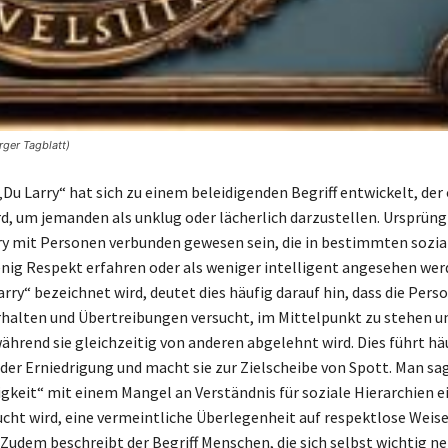
rger Tagblatt)
Du Larry“ hat sich zu einem beleidigenden Begriff entwickelt, der 
d, um jemanden als unklug oder lächerlich darzustellen. Ursprüng
y mit Personen verbunden gewesen sein, die in bestimmten sozia
ig Respekt erfahren oder als weniger intelligent angesehen we
rry“ bezeichnet wird, deutet dies häufig darauf hin, dass die Pers
erhalten und Übertreibungen versucht, im Mittelpunkt zu stehen u
ährend sie gleichzeitig von anderen abgelehnt wird. Dies führt hä
der Erniedrigung und macht sie zur Zielscheibe von Spott. Man sagt
tigkeit“ mit einem Mangel an Verständnis für soziale Hierarchien 
cht wird, eine vermeintliche Überlegenheit auf respektlose Weise
 Zudem beschreibt der Begriff Menschen, die sich selbst wichtig 