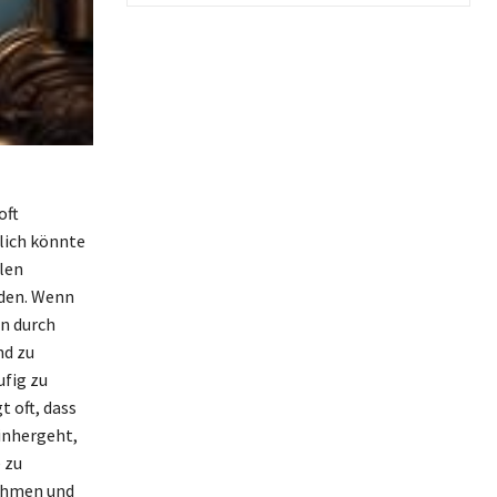
oft
lich könnte
len
rden. Wenn
on durch
nd zu
ufig zu
 oft, dass
einhergeht,
 zu
nehmen und