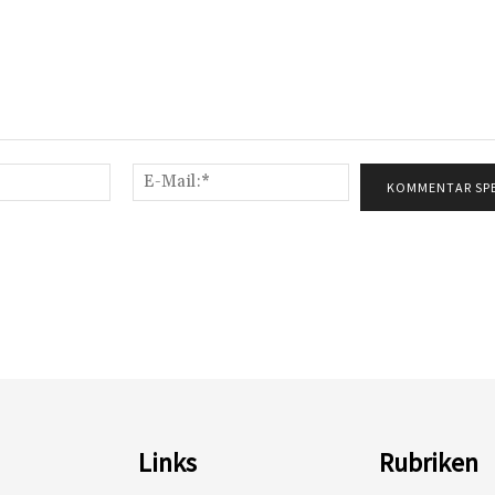
Name:*
E-
Mail:*
Links
Rubriken