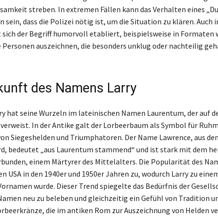
amkeit streben. In extremen Fällen kann das Verhalten eines „Du
ein, dass die Polizei nötig ist, um die Situation zu klären. Auch i
sich der Begriff humorvoll etabliert, beispielsweise in Formaten w
e Personen auszeichnen, die besonders unklug oder nachteilig ge
kunft des Namens Larry
y hat seine Wurzeln im lateinischen Namen Laurentum, der auf d
erweist. In der Antike galt der Lorbeerbaum als Symbol für Ruhm
von Siegeshelden und Triumphatoren. Der Name Lawrence, aus de
rd, bedeutet „aus Laurentum stammend“ und ist stark mit dem he
rbunden, einem Märtyrer des Mittelalters. Die Popularität des 
den USA in den 1940er und 1950er Jahren zu, wodurch Larry zu eine
Vornamen wurde. Dieser Trend spiegelte das Bedürfnis der Gesellsc
amen neu zu beleben und gleichzeitig ein Gefühl von Tradition u
orbeerkränze, die im antiken Rom zur Auszeichnung von Helden v