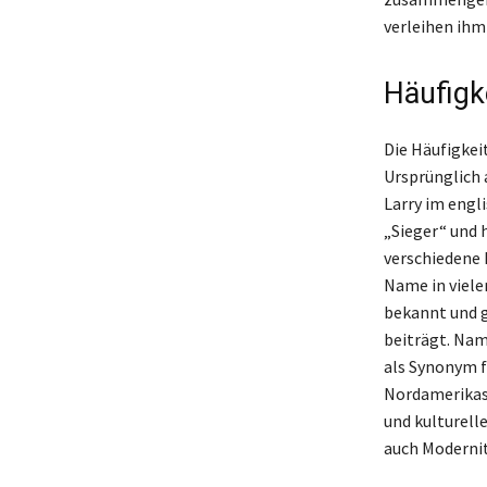
verleihen ihm
Häufigk
Die Häufigkeit
Ursprünglich 
Larry im engl
„Sieger“ und h
verschiedene 
Name in viele
bekannt und g
beiträgt. Na
als Synonym f
Nordamerikas, 
und kulturell
auch Modernit