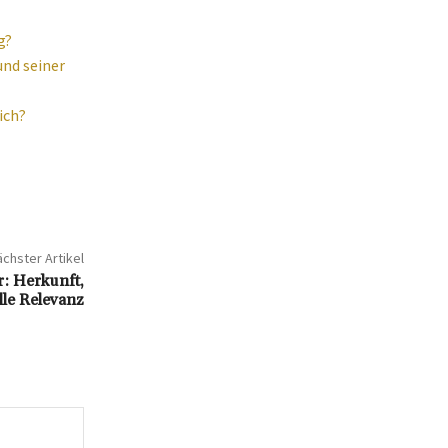
g?
und seiner
ich?
chster Artikel
: Herkunft,
lle Relevanz