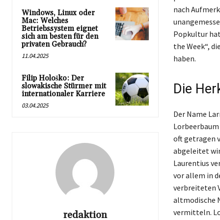
nach Aufmerks
Windows, Linux oder
Mac: Welches
unangemessen s
Betriebssystem eignet
Popkultur hat 
sich am besten für den
privaten Gebrauch?
the Week“, di
11.04.2025
haben.
Filip Hološko: Der
Die Her
slowakische Stürmer mit
internationaler Karriere
03.04.2025
Der Name Larr
Lorbeerbaum v
oft getragen 
abgeleitet wi
Laurentius ve
vor allem in 
verbreiteten 
altmodische N
vermitteln. L
redaktion