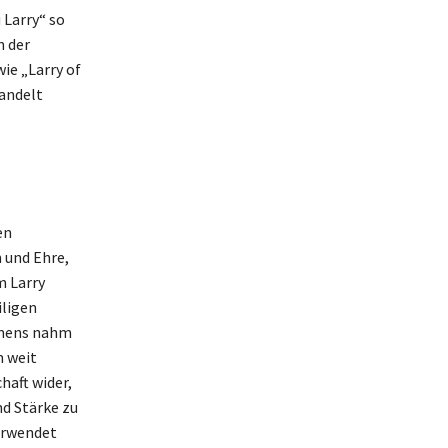
 Larry“ so
n der
ie „Larry of
handelt
en
 und Ehre,
m Larry
iligen
Namens nahm
m weit
haft wider,
nd Stärke zu
erwendet