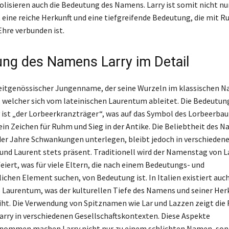
lisieren auch die Bedeutung des Namens. Larry ist somit nicht nu
 eine reiche Herkunft und eine tiefgreifende Bedeutung, die mit R
hre verbunden ist.
ng des Namens Larry im Detail
 zeitgenössischer Jungenname, der seine Wurzeln im klassischen 
 welcher sich vom lateinischen Laurentum ableitet. Die Bedeutun
ist „der Lorbeerkranzträger“, was auf das Symbol des Lorbeerba
ein Zeichen für Ruhm und Sieg in der Antike. Die Beliebtheit des 
der Jahre Schwankungen unterlegen, bleibt jedoch in verschieden
und Laurent stets präsent. Traditionell wird der Namenstag von
eiert, was für viele Eltern, die nach einem Bedeutungs- und
ichen Element suchen, von Bedeutung ist. In Italien existiert auch
Laurentum, was der kulturellen Tiefe des Namens und seiner Her
iht. Die Verwendung von Spitznamen wie Lar und Lazzen zeigt die F
rry in verschiedenen Gesellschaftskontexten. Diese Aspekte
mmen machen Larry nicht nur zu einem schlichten Namen, son