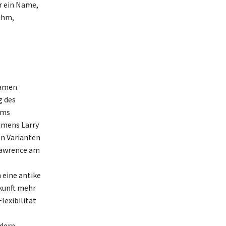
r ein Name,
uhm,
Namen
g des
ums
Namens Larry
en Varianten
 Lawrence am
 eine antike
kunft mehr
lexibilität
dern