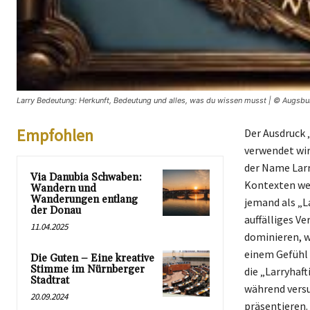
Larry Bedeutung: Herkunft, Bedeutung und alles, was du wissen musst | © Augsbu
Empfohlen
Der Ausdruck „
verwendet wir
der Name Larr
Via Danubia Schwaben:
Kontexten wen
Wandern und
Wanderungen entlang
jemand als „La
der Donau
auffälliges V
11.04.2025
dominieren, w
einem Gefühl 
Die Guten – Eine kreative
Stimme im Nürnberger
die „Larryhaf
Stadtrat
während versu
20.09.2024
präsentieren.