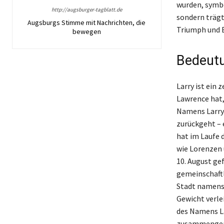
wurden, symbo
http://augsburger-tagblatt.de
sondern trägt
Augsburgs Stimme mit Nachrichten, die
Triumph und E
bewegen
Bedeutu
Larry ist ein
Lawrence hat,
Namens Larry 
zurückgeht – 
hat im Laufe 
wie Lorenzen 
10. August gef
gemeinschaftl
Stadt namens 
Gewicht verle
des Namens La
zusammengeno