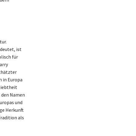
tur.
eutet, ist
lisch für
arry
chätzter
h in Europa
liebtheit
en den Namen
Europas und
ige Herkunft
radition als