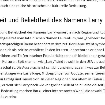
 auch eine reiche historische und kulturelle Bedeutung.
eit und Beliebtheit des Namens Larry
 und Beliebtheit des Namens Larry variiert je nach Region und Kul
abgeleitet vom lateinischen Namen Laurentum, was „Lorbeer“ bed
ischsprachigen Raum besonders verbreitet. Der Name steht symbo
at sich als zeitlos etabliert. In den letzten Jahrzehnten erlebte L
Höhen und Tiefen in seiner Popularität; dennoch bleibt er ein ges
n Kulturen. Spitznamen wie „Larry“ sind sowohl in den USA als auc
eschätzt. Die Aussprache ist schlicht und einprägsam, was zur Be
mensträger wie Larry Page, Mitbegründer von Google, zementier
ür Erfolg und Innovation. In vielen Regionen, vor allem in Teilen 
erfreut sich Larry nach wie vor großer Beliebtheit. Seine vielseit
e Bedeutung machen ihn zu einer interessanten Wahl, die sowohl T
ät vereint.