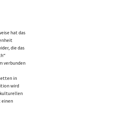
eise hat das
enheit
der, die das
ch“
m verbunden
etten in
ition wird
 kulturellen
t einen