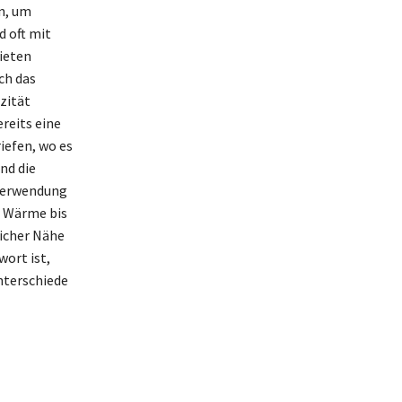
n, um
 oft mit
ieten
ch das
zität
reits eine
iefen, wo es
nd die
 Verwendung
r Wärme bis
licher Nähe
ort ist,
nterschiede