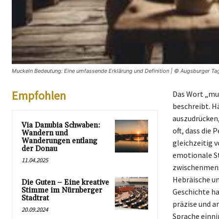
Muckeln Bedeutung: Eine umfassende Erklärung und Definition | © Augsburger Tag
Empfohlen
Das Wort „muc
beschreibt. H
auszudrücken,
Via Danubia Schwaben:
oft, dass die 
Wandern und
Wanderungen entlang
gleichzeitig 
der Donau
emotionale St
11.04.2025
zwischenmensc
Hebräische un
Die Guten – Eine kreative
Stimme im Nürnberger
Geschichte ha
Stadtrat
präzise und a
20.09.2024
Sprache einn