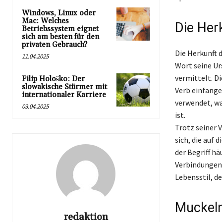
Windows, Linux oder
Mac: Welches
Die Her
Betriebssystem eignet
sich am besten für den
privaten Gebrauch?
Die Herkunft 
11.04.2025
Wort seine Ur
vermittelt. D
Filip Hološko: Der
slowakische Stürmer mit
Verb einfange
internationaler Karriere
verwendet, w
03.04.2025
ist.
Trotz seiner 
sich, die auf 
der Begriff hä
Verbindungen 
Lebensstil, d
Muckeln
redaktion