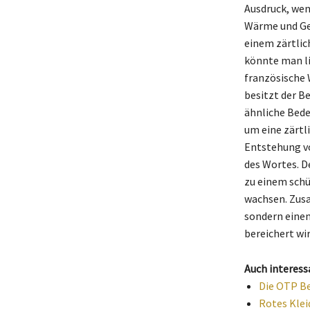
Ausdruck, wen
Wärme und Geb
einem zärtlic
könnte man l
französische 
besitzt der B
ähnliche Bede
um eine zärtl
Entstehung v
des Wortes. D
zu einem schü
wachsen. Zusa
sondern einen
bereichert wir
Auch interess
Die OTP Be
Rotes Klei