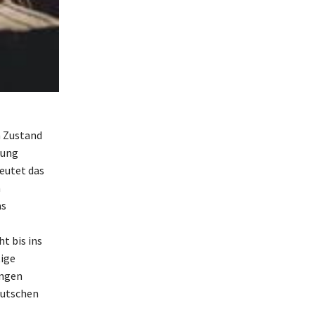
n Zustand
mung
eutet das
h
as
t bis ins
tige
ungen
eutschen