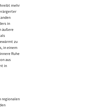
chreibt mehr
erärgerter
standen
ers in
n äußere
als
 gewärmt zu
s, in einem
 innere Ruhe
ion aus
t in
n regionalen
 den