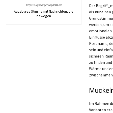
http://augsburger-tagblatt.de
Der Begriff „
Augsburgs Stimme mit Nachrichten, die
als nur einen 
bewegen
Grundstimmung
werden, um si
emotionalen 
Einflüsse abz
Kosename, der
sein und einf
sicheren Raum
zu finden und
Wärme und em
zwischenmens
Muckeln
Im Rahmen der
Varianten eta