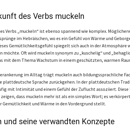
kunft des Verbs muckeln
des Verbs „muckeln“ ist ebenso spannend wie komplex. Möglicherw
sprünge im Hebräischen, wo es ein Gefühl von Wärme und Geborg
ieses Gemütlichkeitsgefühl spiegelt sich auch in der Atmosphäre wi
n möchte. Oft wird muckeln synonym zu „kuschelig“ und „behagli
as mit dem Thema Wachstum in einem geschützten, warmen Rau
Verankerung im Alltag trägt muckeln auch bildungssprachliche Fac
die plattdeutsche Sprache zurückgehen. In der plattdeutschen Trad
ufig mit Intimität und einem Gefühl der Zuflucht assoziiert. Diese
zeigen, dass muckeln mehr ist als ein simples Wort; es verkörper
er Gemütlichkeit und Wärme in den Vordergrund stellt.
 und seine verwandten Konzepte