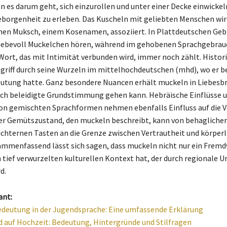
n es darum geht, sich einzurollen und unter einer Decke einwickel
orgenheit zu erleben. Das Kuscheln mit geliebten Menschen wird
hen Muksch, einem Kosenamen, assoziiert. In Plattdeutschen Geb
iebevoll Muckelchen hören, während im gehobenen Sprachgebrau
Wort, das mit Intimität verbunden wird, immer noch zählt. Histori
egriff durch seine Wurzeln im mittelhochdeutschen (mhd), wo er be
utung hatte. Ganz besondere Nuancen erhält muckeln in Liebesbr
ich beleidigte Grundstimmung gehen kann. Hebräische Einflüsse u
on gemischten Sprachformen nehmen ebenfalls Einfluss auf die
er Gemütszustand, den muckeln beschreibt, kann von behagliche
chternen Tasten an die Grenze zwischen Vertrautheit und körper
mmenfassend lässt sich sagen, dass muckeln nicht nur ein Fremdw
 tief verwurzelten kulturellen Kontext hat, der durch regionale U
d.
ant:
deutung in der Jugendsprache: Eine umfassende Erklärung
d auf Hochzeit: Bedeutung, Hintergründe und Stilfragen