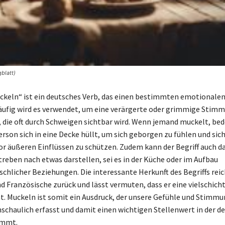
blatt)
keln“ ist ein deutsches Verb, das einen bestimmten emotionale
äufig wird es verwendet, um eine verärgerte oder grimmige Stim
 die oft durch Schweigen sichtbar wird. Wenn jemand muckelt, bed
Person sich in eine Decke hüllt, um sich geborgen zu fühlen und sic
vor äußeren Einflüssen zu schützen. Zudem kann der Begriff auch d
reben nach etwas darstellen, sei es in der Küche oder im Aufbau
hlicher Beziehungen. Die interessante Herkunft des Begriffs reich
d Französische zurück und lässt vermuten, dass er eine vielschich
t. Muckeln ist somit ein Ausdruck, der unsere Gefühle und Stimm
nschaulich erfasst und damit einen wichtigen Stellenwert in der d
immt.