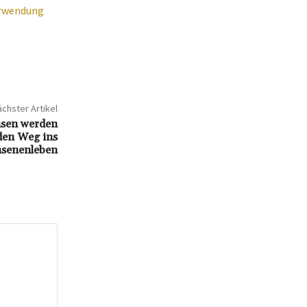
erwendung
chster Artikel
hsen werden
 den Weg ins
senenleben