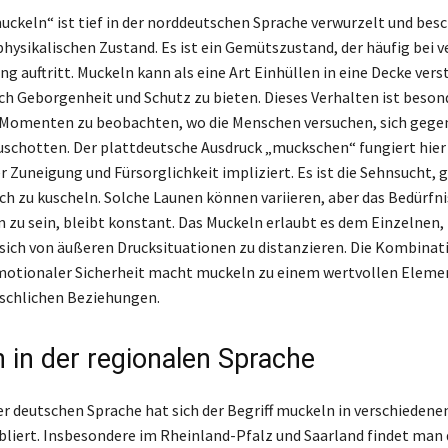
muckeln“ ist tief in der norddeutschen Sprache verwurzelt und bes
physikalischen Zustand. Es ist ein Gemütszustand, der häufig bei v
 auftritt. Muckeln kann als eine Art Einhüllen in eine Decke ver
ch Geborgenheit und Schutz zu bieten. Dieses Verhalten ist besond
Momenten zu beobachten, wo die Menschen versuchen, sich gege
uschotten. Der plattdeutsche Ausdruck „muckschen“ fungiert hier 
 Zuneigung und Fürsorglichkeit impliziert. Es ist die Sehnsucht,
ach zu kuscheln. Solche Launen können variieren, aber das Bedürfni
 zu sein, bleibt konstant. Das Muckeln erlaubt es dem Einzelnen,
 sich von äußeren Drucksituationen zu distanzieren. Die Kombinat
otionaler Sicherheit macht muckeln zu einem wertvollen Elemen
chlichen Beziehungen.
 in der regionalen Sprache
 deutschen Sprache hat sich der Begriff muckeln in verschiedene
bliert. Insbesondere im Rheinland-Pfalz und Saarland findet man