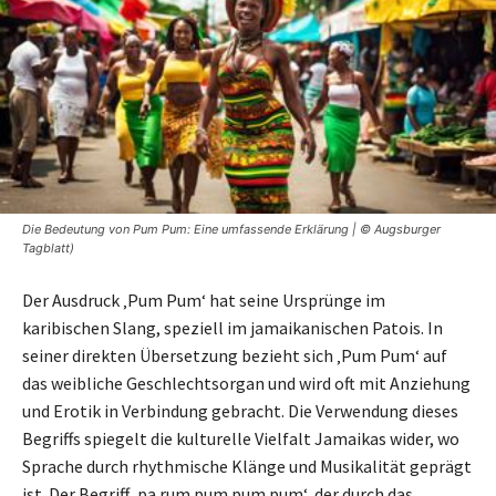
Die Bedeutung von Pum Pum: Eine umfassende Erklärung | © Augsburger
Tagblatt)
Der Ausdruck ‚Pum Pum‘ hat seine Ursprünge im
karibischen Slang, speziell im jamaikanischen Patois. In
seiner direkten Übersetzung bezieht sich ‚Pum Pum‘ auf
das weibliche Geschlechtsorgan und wird oft mit Anziehung
und Erotik in Verbindung gebracht. Die Verwendung dieses
Begriffs spiegelt die kulturelle Vielfalt Jamaikas wider, wo
Sprache durch rhythmische Klänge und Musikalität geprägt
ist. Der Begriff ‚pa rum pum pum pum‘, der durch das