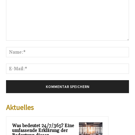
Kommentar:
Na
E-
Mai
Aktuelles
Was bedeutet 24/7/365? Eine
umfassende Erklärung der