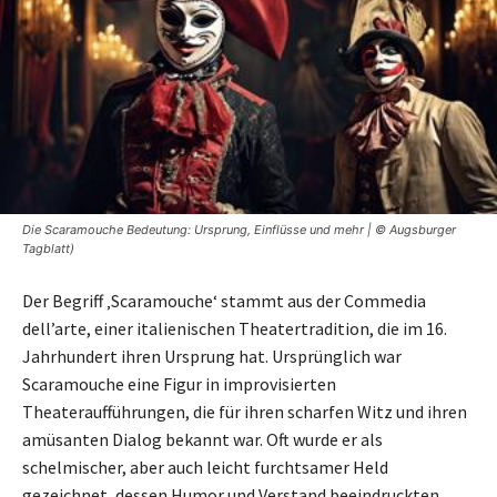
Die Scaramouche Bedeutung: Ursprung, Einflüsse und mehr | © Augsburger
Tagblatt)
Der Begriff ‚Scaramouche‘ stammt aus der Commedia
dell’arte, einer italienischen Theatertradition, die im 16.
Jahrhundert ihren Ursprung hat. Ursprünglich war
Scaramouche eine Figur in improvisierten
Theateraufführungen, die für ihren scharfen Witz und ihren
amüsanten Dialog bekannt war. Oft wurde er als
schelmischer, aber auch leicht furchtsamer Held
gezeichnet, dessen Humor und Verstand beeindruckten.