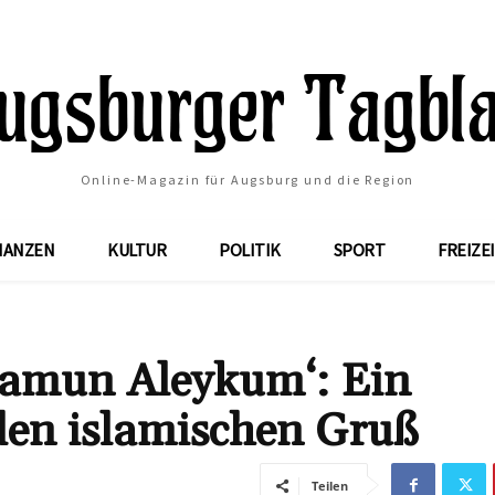
Online-Magazin für Augsburg und die Region
NANZEN
KULTUR
POLITIK
SPORT
FREIZE
lamun Aleykum‘: Ein
 den islamischen Gruß
Teilen