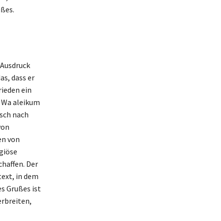
ußes.
 Ausdruck
s, dass er
rieden ein
, Wa aleikum
nsch nach
von
en von
igiöse
chaffen. Der
ext, in dem
s Grußes ist
erbreiten,