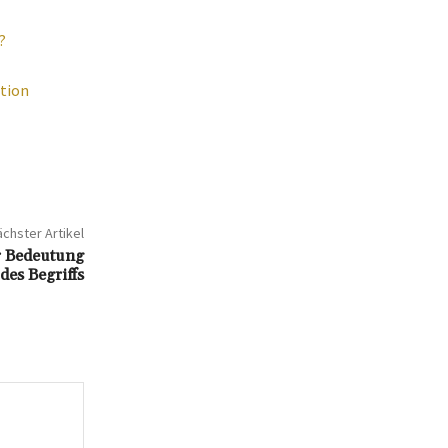
?
ation
chster Artikel
r Bedeutung
es Begriffs