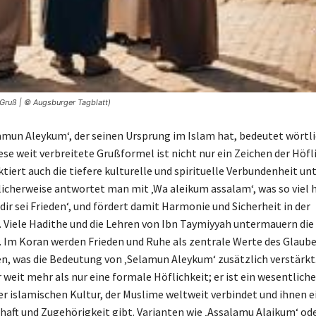
 Gruß | © Augsburger Tagblatt)
amun Aleykum‘, der seinen Ursprung im Islam hat, bedeutet wörtli
Diese weit verbreitete Grußformel ist nicht nur ein Zeichen der Höfl
tiert auch die tiefere kulturelle und spirituelle Verbundenheit un
icherweise antwortet man mit ‚Wa aleikum assalam‘, was so viel 
dir sei Frieden‘, und fördert damit Harmonie und Sicherheit in der
 Viele Hadithe und die Lehren von Ibn Taymiyyah untermauern die
. Im Koran werden Frieden und Ruhe als zentrale Werte des Glaub
, was die Bedeutung von ‚Selamun Aleykum‘ zusätzlich verstärkt.
 weit mehr als nur eine formale Höflichkeit; er ist ein wesentliche
er islamischen Kultur, der Muslime weltweit verbindet und ihnen e
aft und Zugehörigkeit gibt. Varianten wie ‚Assalamu Alaikum‘ od