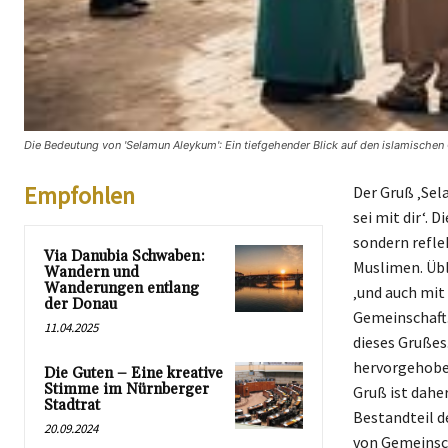
Die Bedeutung von 'Selamun Aleykum': Ein tiefgehender Blick auf den islamischen
Empfohlen
Der Gruß ‚Sel
sei mit dir‘. 
sondern reflek
Via Danubia Schwaben:
Muslimen. Übl
Wandern und
Wanderungen entlang
‚und auch mit 
der Donau
Gemeinschaft.
11.04.2025
dieses Grußes
hervorgehoben
Die Guten – Eine kreative
Stimme im Nürnberger
Gruß ist daher
Stadtrat
Bestandteil d
20.09.2024
von Gemeinsch