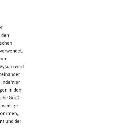
ef
t den
ischen
verwendet.
inen
leykum wird
iteinander
 indem er
gen in den
sche Gruß
nseitige
enommen,
ns und der