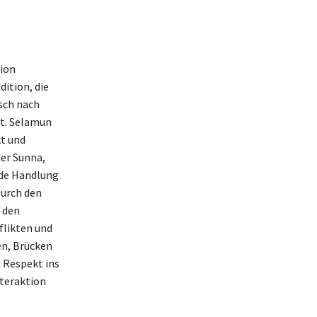
tion
dition, die
sch nach
lt. Selamun
kt und
der Sunna,
nde Handlung
Durch den
 den
flikten und
n, Brücken
 Respekt ins
nteraktion