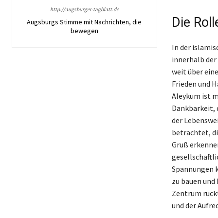
http://augsburger-tagblatt.de
Die Rol
Augsburgs Stimme mit Nachrichten, die
bewegen
In der islami
innerhalb der 
weit über ein
Frieden und H
Aleykum ist m
Dankbarkeit, 
der Lebenswe
betrachtet, d
Gruß erkennen
gesellschaftl
Spannungen k
zu bauen und 
Zentrum rückt.
und der Aufre