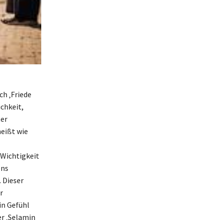
ch ‚Friede
ichkeit,
ter
heißt wie
 Wichtigkeit
ens
 Dieser
r
in Gefühl
er ‚Selamin