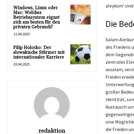
aleyküm‘ sind
Windows, Linux oder
Mac: Welches
Betriebssystem eignet
sich am besten für den
Die Bed
privaten Gebrauch?
11.04.2025
Salam Aleikum
des Friedens 
Filip Hološko: Der
slowakische Stürmer mit
dem Gegenüber
internationaler Karriere
zentrales Ele
03.04.2025
assalam, vers
Frieden erwid
Unterwerfung 
großer Bedeut
Identität, so
Austausch von
gegenseitiger
eine Möglichk
die Frieden u
redaktion