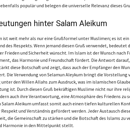
 ebenfalls populär und belegen die universelle Relevanz dieses Gr
eutungen hinter Salam Aleikum
 ist weit mehr als nur eine Grußformel unter Muslimen; es ist ein
und des Respekts. Wenn jemand diesen Gruß verwendet, bedeutet da
 Frieden und Sicherheit wünscht. Im Islam ist der Wunsch nach F
ment, das Harmonie und Freundschaft fördert. Die Antwort darauf
tärkt diese Botschaft und zeigt, dass auch der Empfänger den Wu
ert. Die Verwendung von Selamun Aleykum bringt die Vorstellung 
unter den Willen Allahs zum Ausdruck, was im islamischen Glaub
ung ist. Durch diesen Gruß bekräftigen Muslime nicht nur ihre rel
ndern auch ihre Verantwortung, eine Atmosphäre des Friedens zu s
 Salam Aleikum umfasst somit auch einen tiefen kulturellen Kont
 Respekt und Verständnis gefördert werden. Jeder Austausch diese
eit, die Gemeinschaft zu stärken und die Botschaft des Islams zu v
nd Harmonie in den Mittelpunkt stellt.