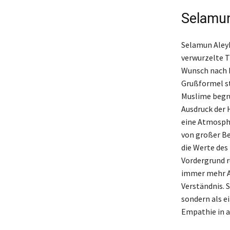
Selamun
Selamun Aleyk
verwurzelte T
Wunsch nach F
Grußformel s
Muslime begrü
Ausdruck der 
eine Atmosphä
von großer Be
die Werte de
Vordergrund r
immer mehr An
Verständnis. 
sondern als e
Empathie in a