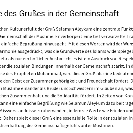
le des Grußes in der Gemeinschaft
schen Kultur erfüllt der Gruß Selamun Aleykum eine zentrale Funk
Gemeinschaft der Muslime. Er verkörpert eine tief verwurzelte Tra
e einfache Begrüßung hinausgeht. Mit diesen Worten wird der Wun
armonie ausgedrückt, was die Grundwerte des Islams widerspiege
ehr als nur ein höflicher Austausch; es ist ein Ausdruck von Respe
der die sozialen Bindungen innerhalb der Gemeinschaft stärkt. In 
ise des Propheten Muhammad, wird dieser Gruß als eine bedeute
ie den Geist der Zusammengehörigkeit und Freundschaft fördert. 
 Muslime einander als Brüder und Schwestern im Glauben an, was
ichen Zusammenhalt und die Solidarität fördert. In Zeiten von Kon
ann eine einfache Begrüßung wie Selamun Aleykum dazu beitrage
Missverständnisse zu überwinden, indem sie Werte wie Frieden und
 Daher spielt dieser Gruß eine essenzielle Rolle in der sozialen I
chterhaltung des Gemeinschaftsgefühls unter Muslimen.