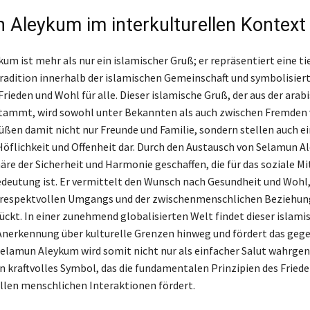
 Aleykum im interkulturellen Kontext
um ist mehr als nur ein islamischer Gruß; er repräsentiert eine ti
radition innerhalb der islamischen Gemeinschaft und symbolisier
rieden und Wohl für alle. Dieser islamische Gruß, der aus der arab
tammt, wird sowohl unter Bekannten als auch zwischen Fremden 
ßen damit nicht nur Freunde und Familie, sondern stellen auch e
Höflichkeit und Offenheit dar. Durch den Austausch von Selamun A
re der Sicherheit und Harmonie geschaffen, die für das soziale M
deutung ist. Er vermittelt den Wunsch nach Gesundheit und Wohl,
s respektvollen Umgangs und der zwischenmenschlichen Beziehun
ückt. In einer zunehmend globalisierten Welt findet dieser islami
erkennung über kulturelle Grenzen hinweg und fördert das gege
Selamun Aleykum wird somit nicht nur als einfacher Salut wahrg
in kraftvolles Symbol, das die fundamentalen Prinzipien des Friede
llen menschlichen Interaktionen fördert.