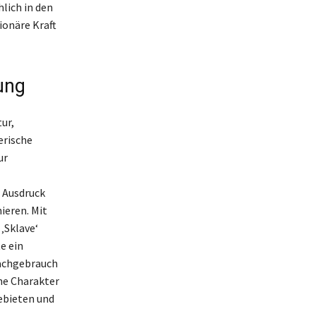
lich in den
tionäre Kraft
ung
ur,
erische
ur
r Ausdruck
ieren. Mit
‚Sklave‘
e ein
rachgebrauch
he Charakter
Gebieten und