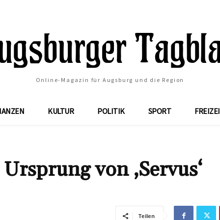
Online-Magazin für Augsburg und die Region
NANZEN
KULTUR
POLITIK
SPORT
FREIZE
 Ursprung von ‚Servus‘
Teilen