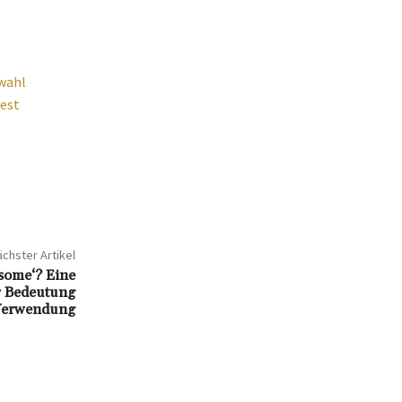
twahl
est
chster Artikel
some‘? Eine
r Bedeutung
Verwendung