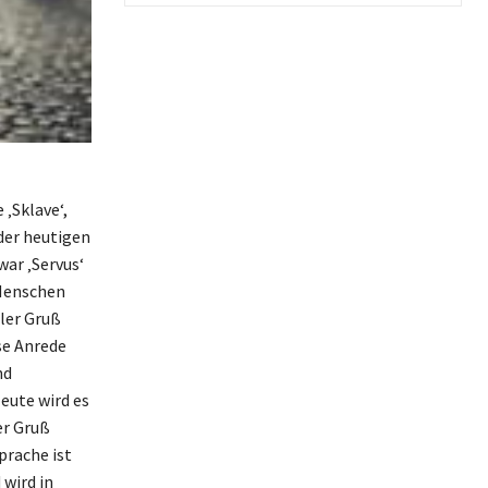
 ‚Sklave‘,
 der heutigen
war ‚Servus‘
 Menschen
ller Gruß
se Anrede
nd
Heute wird es
er Gruß
prache ist
wird in