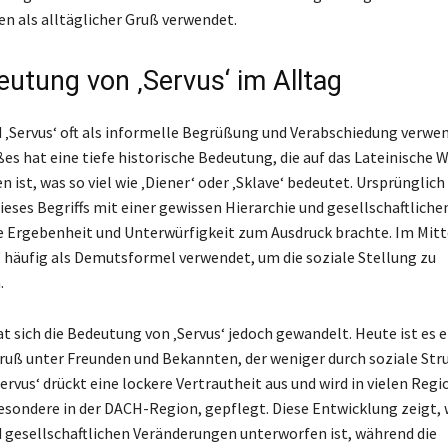
en als alltäglicher Gruß verwendet.
eutung von ‚Servus‘ im Alltag
d ‚Servus‘ oft als informelle Begrüßung und Verabschiedung verwen
s hat eine tiefe historische Bedeutung, die auf das Lateinische W
 ist, was so viel wie ‚Diener‘ oder ‚Sklave‘ bedeutet. Ursprünglich
eses Begriffs mit einer gewissen Hierarchie und gesellschaftlich
e Ergebenheit und Unterwürfigkeit zum Ausdruck brachte. Im Mitt
‘ häufig als Demutsformel verwendet, um die soziale Stellung zu
.
at sich die Bedeutung von ‚Servus‘ jedoch gewandelt. Heute ist es e
Gruß unter Freunden und Bekannten, der weniger durch soziale Str
Servus‘ drückt eine lockere Vertrautheit aus und wird in vielen Reg
esondere in der DACH-Region, gepflegt. Diese Entwicklung zeigt, 
d gesellschaftlichen Veränderungen unterworfen ist, während die