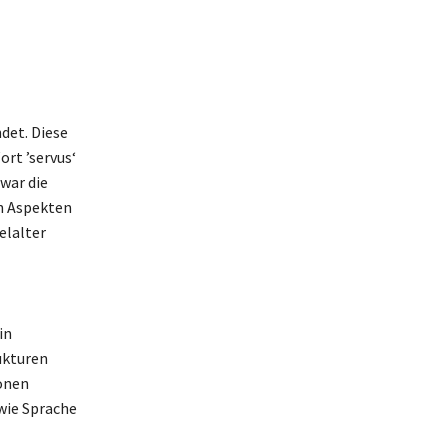
det. Diese
ort ’servus‘
 war die
en Aspekten
elalter
in
ukturen
ionen
wie Sprache