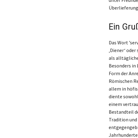
Überlieferung
Ein Gru
Das Wort ’ser
‚Diener‘ oder
als alltäglic
Besonders in 
Form der Anre
Römischen Rei
allem in höfi
diente sowohl
einem vertraut
Bestandteil de
Tradition und
entgegengebra
Jahrhunderte