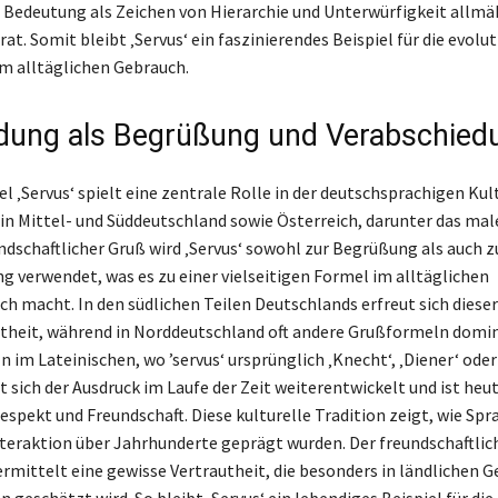
 Bedeutung als Zeichen von Hierarchie und Unterwürfigkeit allmäh
at. Somit bleibt ‚Servus‘ ein faszinierendes Beispiel für die evolu
m alltäglichen Gebrauch.
ung als Begrüßung und Verabschied
 ‚Servus‘ spielt eine zentrale Rolle in der deutschsprachigen Kult
in Mittel- und Süddeutschland sowie Österreich, darunter das mal
undschaftlicher Gruß wird ‚Servus‘ sowohl zur Begrüßung als auch z
g verwendet, was es zu einer vielseitigen Formel im alltäglichen
h macht. In den südlichen Teilen Deutschlands erfreut sich diese
theit, während in Norddeutschland oft andere Grußformeln domin
 im Lateinischen, wo ’servus‘ ursprünglich ‚Knecht‘, ‚Diener‘ oder 
 sich der Ausdruck im Laufe der Zeit weiterentwickelt und ist heut
espekt und Freundschaft. Diese kulturelle Tradition zeigt, wie Sp
nteraktion über Jahrhunderte geprägt wurden. Der freundschaftlic
vermittelt eine gewisse Vertrautheit, die besonders in ländlichen 
 geschätzt wird. So bleibt ‚Servus‘ ein lebendiges Beispiel für die