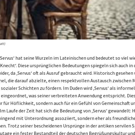
att)
Servus‘ hat seine Wurzeln im Lateinischen und bedeutet so viel wie
 ‚Knecht‘. Diese ursprünglichen Bedeutungen spiegeln sich auch in
er, da ‚Servus‘ oft als Ausruf gebraucht wird. Historisch gesehen 
el, die darauf abzielte, einen respektvollen Austausch zwischen
sozialer Schichten zu fördern. Im Duden wird ‚Servus‘ als informe
 eingeordnet, was seiner verbreiteten Anwendung entspricht. Die
ur für Höflichkeit, sondern auch für ein Gefühl von Gemeinschaft u
Im Laufe der Zeit hat sich die Bedeutung von ‚Servus‘ gewandelt: 
ingend mit Unterordnung assoziiert, sondern eher als freundlich
 Trotz seiner bescheidenen Ursprünge in der antiken servilen S
zutage ein fester Bestandteil der deutschen Begrüßungskultur und 