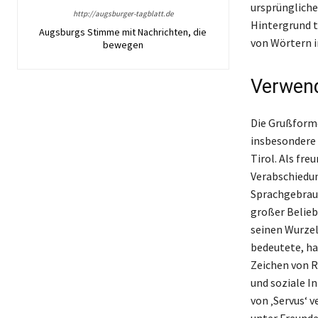
ursprüngliche
http://augsburger-tagblatt.de
Hintergrund tr
Augsburgs Stimme mit Nachrichten, die
von Wörtern i
bewegen
Verwend
Die Grußformel
insbesondere 
Tirol. Als fre
Verabschiedun
Sprachgebrauc
großer Belieb
seinen Wurzeln
bedeutete, hat
Zeichen von R
und soziale I
von ‚Servus‘ 
unter Freunden