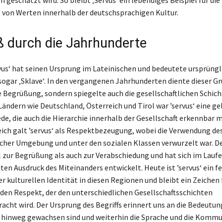
 von Werten innerhalb der deutschsprachigen Kultur.
ß durch die Jahrhunderte
vus‘ hat seinen Ursprung im Lateinischen und bedeutete ursprüngli
 sogar ‚Sklave‘. In den vergangenen Jahrhunderten diente dieser Gr
he Begrüßung, sondern spiegelte auch die gesellschaftlichen Schich
Ländern wie Deutschland, Österreich und Tirol war ’servus‘ eine ge
de, die auch die Hierarchie innerhalb der Gesellschaft erkennbar 
ch galt ’servus‘ als Respektbezeugung, wobei die Verwendung des 
scher Umgebung und unter den sozialen Klassen verwurzelt war. D
 zur Begrüßung als auch zur Verabschiedung und hat sich im Laufe 
en Ausdruck des Miteinanders entwickelt. Heute ist ’servus‘ ein f
r kulturellen Identität in diesen Regionen und bleibt ein Zeichen 
 den Respekt, der den unterschiedlichen Gesellschaftsschichten
cht wird. Der Ursprung des Begriffs erinnert uns an die Bedeutun
 hinweg gewachsen sind und weiterhin die Sprache und die Kommu