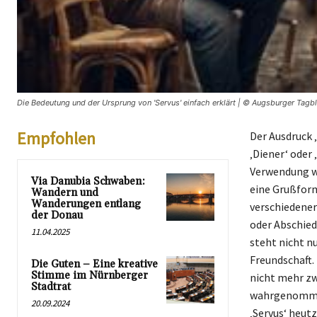
Die Bedeutung und der Ursprung von 'Servus' einfach erklärt | © Augsburger Tagbl
Empfohlen
Der Ausdruck ‚
‚Diener‘ oder
Verwendung wid
Via Danubia Schwaben:
eine Grußform
Wandern und
Wanderungen entlang
verschiedener 
der Donau
oder Abschied
11.04.2025
steht nicht n
Freundschaft. 
Die Guten – Eine kreative
Stimme im Nürnberger
nicht mehr zw
Stadtrat
wahrgenommen.
20.09.2024
‚Servus‘ heut