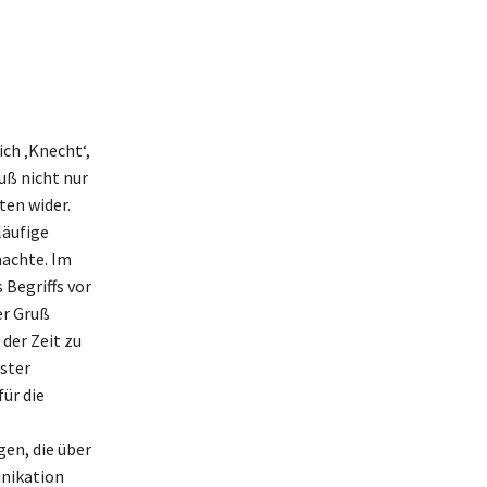
ch ‚Knecht‘,
uß nicht nur
ten wider.
läufige
machte. Im
Begriffs vor
er Gruß
der Zeit zu
ester
für die
gen, die über
nikation