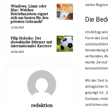
vielen Region
Windows, Linux oder
Mac: Welches
Betriebssystem eignet
sich am besten für den
Die Bed
privaten Gebrauch?
11.04.2025
Im Alltag wir
Form des Gruße
Filip Hološko: Der
slowakische Stürmer mit
zurückzuführen
internationaler Karriere
Verwendung di
03.04.2025
verbunden, di
wurde ‚Servus
kennzeichnen
Mit der Zeit h
alltäglicher 
geprägt ist. ‚
Europas, insb
zeitlichen un
redaktion