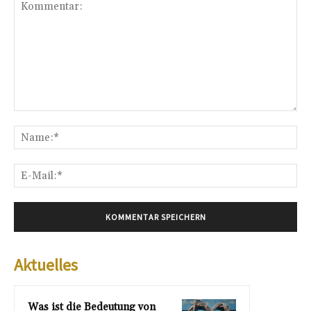
Kommentar:
Na
E-
Mai
Aktuelles
Was ist die Bedeutung von