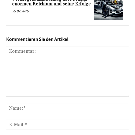
enormen Reichtum und seine Erfolge
29.07.2026
Kommentieren Sie den Artikel
Kommentar:
Na
E-
Mai