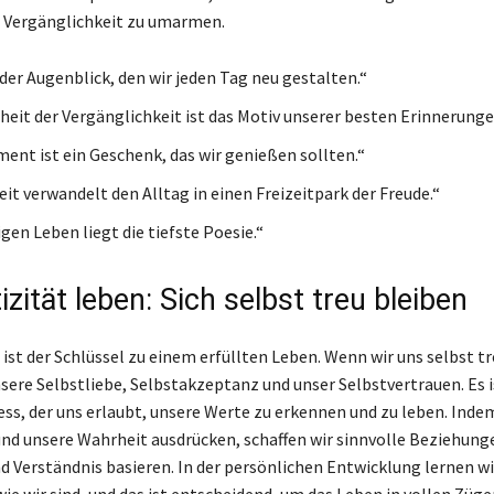
 Vergänglichkeit zu umarmen.
 der Augenblick, den wir jeden Tag neu gestalten.“
heit der Vergänglichkeit ist das Motiv unserer besten Erinnerunge
ent ist ein Geschenk, das wir genießen sollten.“
it verwandelt den Alltag in einen Freizeitpark der Freude.“
gen Leben liegt die tiefste Poesie.“
zität leben: Sich selbst treu bleiben
ist der Schlüssel zu einem erfüllten Leben. Wenn wir uns selbst tr
nsere Selbstliebe, Selbstakzeptanz und unser Selbstvertrauen. Es i
ss, der uns erlaubt, unsere Werte zu erkennen und zu leben. Inde
 und unsere Wahrheit ausdrücken, schaffen wir sinnvolle Beziehunge
d Verständnis basieren. In der persönlichen Entwicklung lernen wir
ie wir sind, und das ist entscheidend, um das Leben in vollen Züge