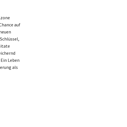
tzone
 Chance auf
 neuen
Schlüssel,
Zitate
eichernd
. Ein Leben
derung als