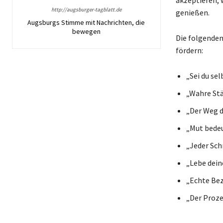
http://augsburger-tagblatt.de
genießen.
Augsburgs Stimme mit Nachrichten, die
bewegen
Die folgenden
fördern:
„Sei du sel
„Wahre Stär
„Der Weg d
„Mut bedeut
„Jeder Schr
„Lebe dein
„Echte Bez
„Der Proze