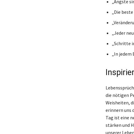
„Ängste sin
„Die beste 
„Veränderu
„Jeder ne
„Schritte 
„In jedem 
Inspiri
Lebenssprüche
die nötigen P
Weisheiten, d
erinnern uns d
Tag ist eine 
stärken und H
unserer Leben