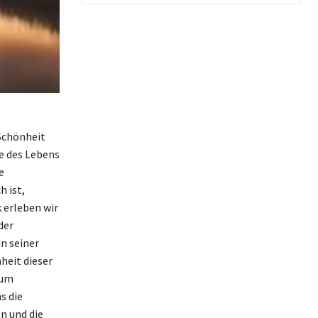
 Schönheit
e des Lebens
e
 ist,
 erleben wir
der
n seiner
heit dieser
zum
s die
n und die