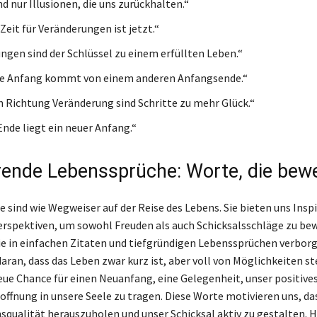
d nur Illusionen, die uns zurückhalten.“
Zeit für Veränderungen ist jetzt.“
ngen sind der Schlüssel zu einem erfüllten Leben.“
ue Anfang kommt von einem anderen Anfangsende.“
in Richtung Veränderung sind Schritte zu mehr Glück.“
Ende liegt ein neuer Anfang.“
erende Lebenssprüche: Worte, die be
 sind wie Wegweiser auf der Reise des Lebens. Sie bieten uns Insp
erspektiven, um sowohl Freuden als auch Schicksalsschläge zu bew
ie in einfachen Zitaten und tiefgründigen Lebenssprüchen verborg
aran, dass das Leben zwar kurz ist, aber voll von Möglichkeiten st
neue Chance für einen Neuanfang, eine Gelegenheit, unser positive
offnung in unsere Seele zu tragen. Diese Worte motivieren uns, da
squalität herauszuholen und unser Schicksal aktiv zu gestalten. H