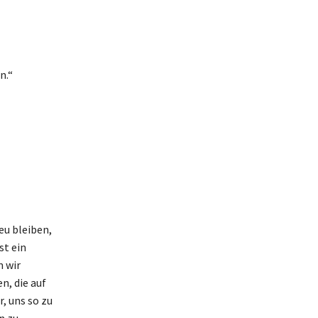
n.“
eu bleiben,
st ein
m wir
n, die auf
, uns so zu
n zu