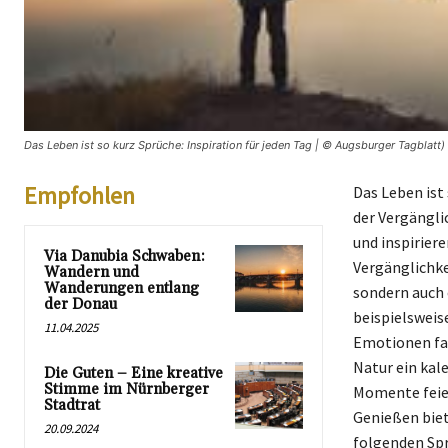
Das Leben ist so kurz Sprüche: Inspiration für jeden Tag | © Augsburger Tagblatt)
Empfohlen
Das Leben ist
der Vergängli
und inspiriere
Via Danubia Schwaben:
Vergänglichke
Wandern und
Wanderungen entlang
sondern auch 
der Donau
beispielsweis
11.04.2025
Emotionen fah
Natur ein kal
Die Guten – Eine kreative
Stimme im Nürnberger
Momente feier
Stadtrat
Genießen biet
20.09.2024
folgenden Spr