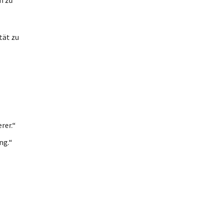
tät zu
rer.“
ng.“