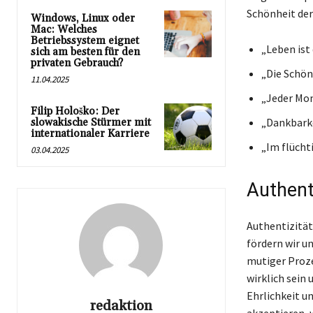
Schönheit der
Windows, Linux oder
Mac: Welches
Betriebssystem eignet
„Leben ist
sich am besten für den
privaten Gebrauch?
„Die Schön
11.04.2025
„Jeder Mom
Filip Hološko: Der
„Dankbarke
slowakische Stürmer mit
internationaler Karriere
„Im flüchti
03.04.2025
Authenti
Authentizität 
fördern wir u
mutiger Proze
wirklich sein
Ehrlichkeit un
redaktion
akzeptieren, w