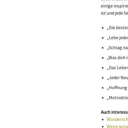
einige inspir
ist und jede S
„Die beste
„Lebe jeden
„Schlag na
„Was dich 
„Das Leben 
„Jeder Neu
„Hoffnung i
„Motivation
Auch interess
Wunderschö
Wenn jeman