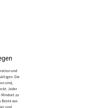
wegen
iration und
ältigen. Die
en sind,
eckt. Jeder
s Mindset zu
s Beste aus
ier sind