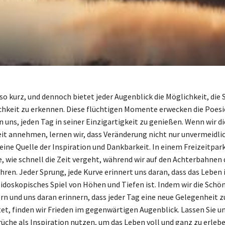
 so kurz, und dennoch bietet jeder Augenblick die Möglichkeit, die
chkeit zu erkennen. Diese flüchtigen Momente erwecken die Poesi
n uns, jeden Tag in seiner Einzigartigkeit zu genießen. Wenn wir di
it annehmen, lernen wir, dass Veränderung nicht nur unvermeidlich
eine Quelle der Inspiration und Dankbarkeit. In einem Freizeitpark
e, wie schnell die Zeit vergeht, während wir auf den Achterbahnen 
ren. Jeder Sprung, jede Kurve erinnert uns daran, dass das Leben i
eidoskopisches Spiel von Höhen und Tiefen ist. Indem wir die Schön
n und uns daran erinnern, dass jeder Tag eine neue Gelegenheit 
et, finden wir Frieden im gegenwärtigen Augenblick. Lassen Sie un
üche als Inspiration nutzen, um das Leben voll und ganz zu erlebe