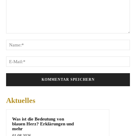
Kommentar:
Na
E-
Mai
Aktuelles
Was ist die Bedeutung von
blauen Herz? Erklärungen und
mehr
01.08.2026