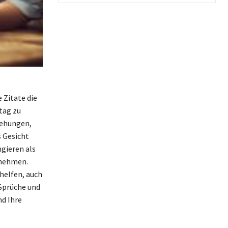
 Zitate die
tag zu
iehungen,
s Gesicht
gieren als
 nehmen.
 helfen, auch
 Sprüche und
d Ihre