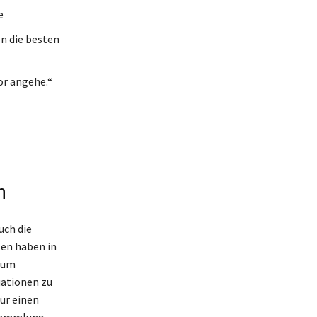
e
en die besten
or angehe.“
n
uch die
ten haben in
 zum
uationen zu
ür einen
 Sammlung