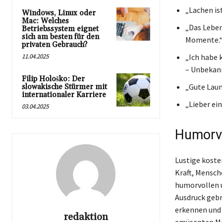
„Lachen is
Windows, Linux oder
Mac: Welches
„Das Leben 
Betriebssystem eignet
sich am besten für den
Momente.“
privaten Gebrauch?
11.04.2025
„Ich habe 
– Unbekan
Filip Hološko: Der
„Gute Laune
slowakische Stürmer mit
internationaler Karriere
„Lieber ei
03.04.2025
Humorvo
Lustige koste
Kraft, Mensch
humorvollen u
Ausdruck gebr
erkennen und 
redaktion
amüsanten Mo