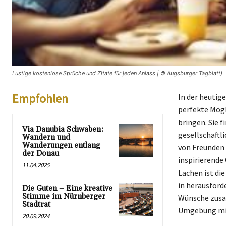
Lustige kostenlose Sprüche und Zitate für jeden Anlass | © Augsburger Tagblatt)
Empfohlen
In der heutig
perfekte Mögl
bringen. Sie 
Via Danubia Schwaben:
gesellschaftl
Wandern und
Wanderungen entlang
von Freunden 
der Donau
inspirierende
11.04.2025
Lachen ist die
in herausford
Die Guten – Eine kreative
Stimme im Nürnberger
Wünsche zusam
Stadtrat
Umgebung mit
20.09.2024