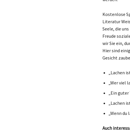
Kostenlose Spr
Literatur Weis
Seele, die un
Freude soziale
wir Sie ein, d
Hier sind eini
Gesicht zaub
„Lachen ist
„Wer viel l
„Ein guter 
„Lachen is
„Wenn du l
Auch interess