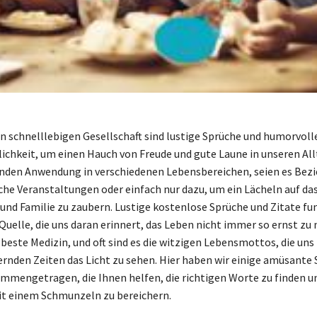
en schnelllebigen Gesellschaft sind lustige Sprüche und humorvolle
ichkeit, um einen Hauch von Freude und gute Laune in unseren All
finden Anwendung in verschiedenen Lebensbereichen, seien es Bez
iche Veranstaltungen oder einfach nur dazu, um ein Lächeln auf da
und Familie zu zaubern. Lustige kostenlose Sprüche und Zitate fun
 Quelle, die uns daran erinnert, das Leben nicht immer so ernst zu
 beste Medizin, und oft sind es die witzigen Lebensmottos, die uns
ernden Zeiten das Licht zu sehen. Hier haben wir einige amüsante
mengetragen, die Ihnen helfen, die richtigen Worte zu finden un
 einem Schmunzeln zu bereichern.