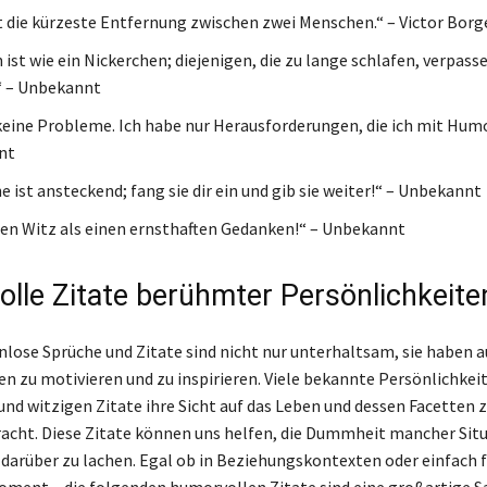
t die kürzeste Entfernung zwischen zwei Menschen.“ – Victor Borg
ist wie ein Nickerchen; diejenigen, die zu lange schlafen, verpass
 – Unbekannt
keine Probleme. Ich habe nur Herausforderungen, die ich mit Hum
nt
 ist ansteckend; fang sie dir ein und gib sie weiter!“ – Unbekannt
nen Witz als einen ernsthaften Gedanken!“ – Unbekannt
lle Zitate berühmter Persönlichkeite
nlose Sprüche und Zitate sind nicht nur unterhaltsam, sie haben a
en zu motivieren und zu inspirieren. Viele bekannte Persönlichkei
nd witzigen Zitate ihre Sicht auf das Leben und dessen Facetten
acht. Diese Zitate können uns helfen, die Dummheit mancher Sit
darüber zu lachen. Egal ob in Beziehungskontexten oder einfach f
ment – die folgenden humorvollen Zitate sind eine großartige