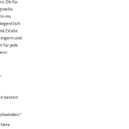
n. Ob für
ginelle
ln ins
elegentlich
nd Zitate
teigern und
t für jede
ern:
“
en besten
schwinden.“
rliere