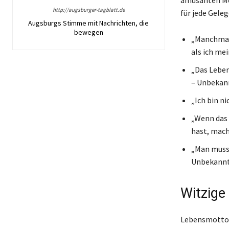
http://augsburger-tagblatt.de
für jede Geleg
Augsburgs Stimme mit Nachrichten, die
bewegen
„Manchmal 
als ich me
„Das Leben
– Unbekan
„Ich bin n
„Wenn das 
hast, mach
„Man muss
Unbekann
Witzige
Lebensmottos 