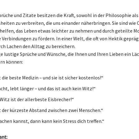
üche und Zitate besitzen die Kraft, sowohl in der Philosophie als 
heiten zu verbreiten, die uns einander näherbringen. Sie sind wie 
s helfen, das Leben etwas leichter zu nehmen und durch geteilte 
 Verbindungen zu fördern. In einer Welt, die oft von Hektik geprägt
urch Lachen den Alltag zu bereichern.
ge lustige Sprüche und Wünsche, die Ihnen und Ihren Lieben ein Läc
ern können:
 die beste Medizin – und sie ist sicher kostenlos!“
acht, lebt länger – und das ist auch kein Witz!“
Witz ist der allerbeste Eisbrecher!“
t der kürzeste Abstand zwischen zwei Menschen.“
achen kannst, dann kann kein Stress dich treffen.“
ant: