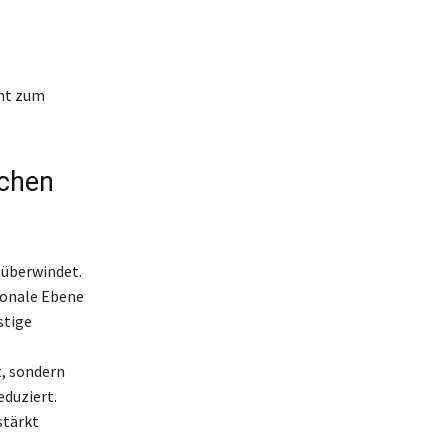
ent zum
üchen
s überwindet.
ionale Ebene
stige
t, sondern
duziert.
stärkt