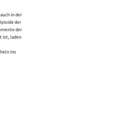
auch in der
Opioide der
Momente der
 ist, laden
heln ins