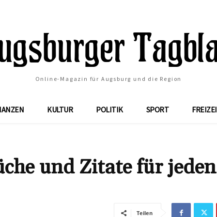
Online-Magazin für Augsburg und die Region
NANZEN
KULTUR
POLITIK
SPORT
FREIZE
üche und Zitate für jeden
Teilen