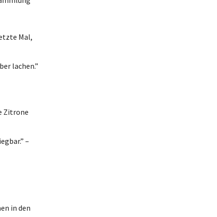
etzte Mal,
er lachen.”
e Zitrone
gbar.” –
en in den