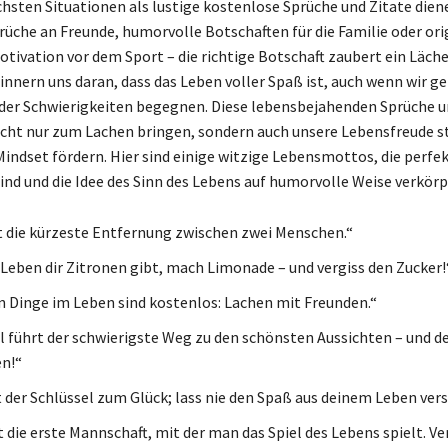
chsten Situationen als lustige kostenlose Sprüche und Zitate diene
che an Freunde, humorvolle Botschaften für die Familie oder ori
otivation vor dem Sport – die richtige Botschaft zaubert ein Läche
rinnern uns daran, dass das Leben voller Spaß ist, auch wenn wir g
der Schwierigkeiten begegnen. Diese lebensbejahenden Sprüche u
cht nur zum Lachen bringen, sondern auch unsere Lebensfreude s
Mindset fördern. Hier sind einige witzige Lebensmottos, die perfek
ind und die Idee des Sinn des Lebens auf humorvolle Weise verkörp
t die kürzeste Entfernung zwischen zwei Menschen.“
Leben dir Zitronen gibt, mach Limonade – und vergiss den Zucker!
n Dinge im Leben sind kostenlos: Lachen mit Freunden.“
führt der schwierigste Weg zu den schönsten Aussichten – und d
n!“
 der Schlüssel zum Glück; lass nie den Spaß aus deinem Leben ver
t die erste Mannschaft, mit der man das Spiel des Lebens spielt. Ve