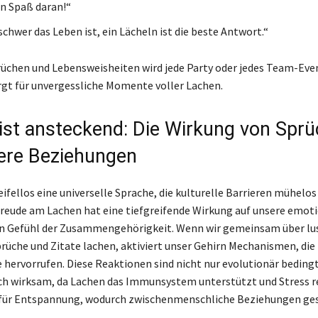
n Spaß daran!“
schwer das Leben ist, ein Lächeln ist die beste Antwort.“
rüchen und Lebensweisheiten wird jede Party oder jedes Team-Ev
rgt für unvergessliche Momente voller Lachen.
ist ansteckend: Die Wirkung von Spr
ere Beziehungen
ifellos eine universelle Sprache, die kulturelle Barrieren mühelo
Freude am Lachen hat eine tiefgreifende Wirkung auf unsere emot
in Gefühl der Zusammengehörigkeit. Wenn wir gemeinsam über lu
rüche und Zitate lachen, aktiviert unser Gehirn Mechanismen, die
 hervorrufen. Diese Reaktionen sind nicht nur evolutionär beding
ch wirksam, da Lachen das Immunsystem unterstützt und Stress re
für Entspannung, wodurch zwischenmenschliche Beziehungen ge