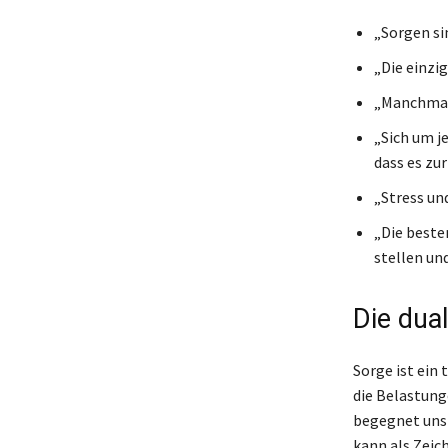
„Sorgen sin
„Die einzig
„Manchmal i
„Sich um j
dass es zur
„Stress un
„Die beste
stellen un
Die dua
Sorge ist ein
die Belastung
begegnet uns 
kann als Zeic