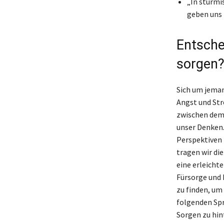
„In stürmi
geben uns 
Entschei
sorgen
Sich um jeman
Angst und Str
zwischen dem 
unser Denken
Perspektiven 
tragen wir di
eine erleichte
Fürsorge und 
zu finden, um
folgenden Spr
Sorgen zu hin