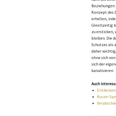
Beziehungen 
Konzept des D
erhellen, inde
Gleichzeitig b
zu ersticken,
bleiben. Die d
Schutzes als a
daher wichtig
ohne sich von 
sich der eige
kanalisieren.
Auch interess
Entdecken 
Kurzer Spr
Verabschie