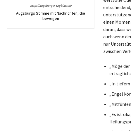
http://augsburger-tagblatt.de
entscheidend,
Augsburgs Stimme mit Nachrichten, die
unterstützend
bewegen
einen Moment 
daran, dass wi
auch wenn der
nur Unterstüt
zwischen Verl
„Möge der 
erträglich
„In tiefem 
„Engel kön
„Mitfühlen
„Es ist oka
Heilungspr