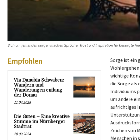
Sich um jemanden sorgen machen Sprüche: Trost und Inspiration für besorgte Her
Empfohlen
Sorge ist ein
Wohlergehen a
wichtige Konz
Via Danubia Schwaben:
die Sorge als
Wandern und
Wanderungen entlang
Individuums p
der Donau
um andere ein
11.04.2025
aufrichtiges 
Unterstützung
Die Guten – Eine kreative
Stimme im Nürnberger
Ausdrucksforme
Stadtrat
Zeichen von M
20.09.2024
Menschen in s