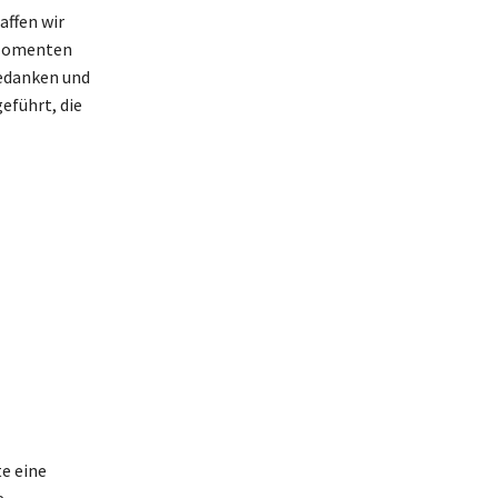
affen wir
 Momenten
Gedanken und
eführt, die
e eine
e