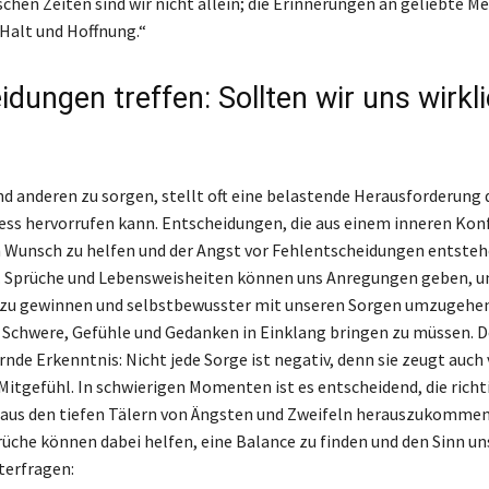
schen Zeiten sind wir nicht allein; die Erinnerungen an geliebte 
Halt und Hoffnung.“
dungen treffen: Sollten wir uns wirkl
?
d anderen zu sorgen, stellt oft eine belastende Herausforderung d
ess hervorrufen kann. Entscheidungen, die aus einem inneren Konf
Wunsch zu helfen und der Angst vor Fehlentscheidungen entsteh
. Sprüche und Lebensweisheiten können uns Anregungen geben, 
zu gewinnen und selbstbewusster mit unseren Sorgen umzugehen.
e Schwere, Gefühle und Gedanken in Einklang bringen zu müssen. D
rnde Erkenntnis: Nicht jede Sorge ist negativ, denn sie zeugt auch
Mitgefühl. In schwierigen Momenten ist es entscheidend, die rich
 aus den tiefen Tälern von Ängsten und Zweifeln herauszukommen
üche können dabei helfen, eine Balance zu finden und den Sinn un
terfragen: