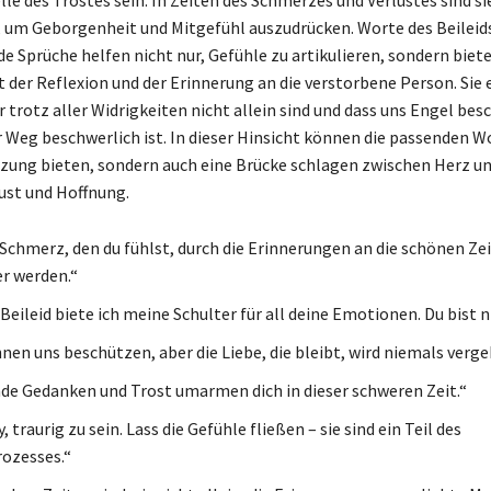
 um Geborgenheit und Mitgefühl auszudrücken. Worte des Beileid
e Sprüche helfen nicht nur, Gefühle zu artikulieren, sondern biet
der Reflexion und der Erinnerung an die verstorbene Person. Sie 
r trotz aller Widrigkeiten nicht allein sind und dass uns Engel bes
 Weg beschwerlich ist. In dieser Hinsicht können die passenden W
zung bieten, sondern auch eine Brücke schlagen zwischen Herz un
ust und Hoffnung.
Schmerz, den du fühlst, durch die Erinnerungen an die schönen Ze
er werden.“
Beileid biete ich meine Schulter für all deine Emotionen. Du bist ni
nen uns beschützen, aber die Liebe, die bleibt, wird niemals verge
de Gedanken und Trost umarmen dich in dieser schweren Zeit.“
y, traurig zu sein. Lass die Gefühle fließen – sie sind ein Teil des
ozesses.“