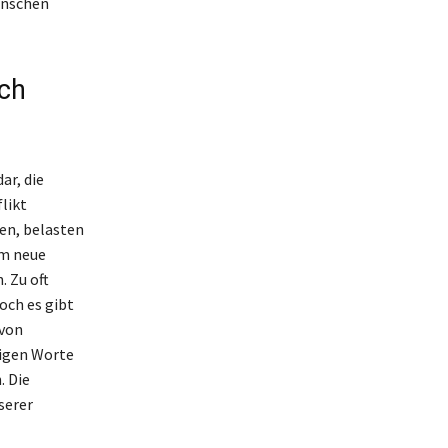
Menschen
ich
ar, die
likt
en, belasten
um neue
 Zu oft
och es gibt
 von
tigen Worte
. Die
serer