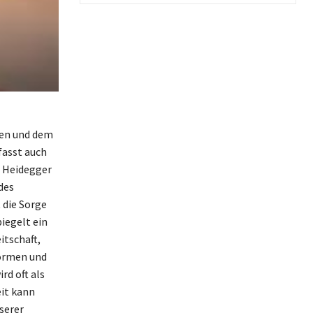
len und dem
fasst auch
t Heidegger
des
 die Sorge
iegelt ein
itschaft,
Formen und
rd oft als
it kann
serer