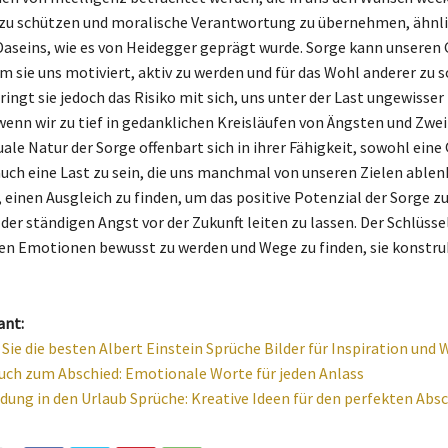
zu schützen und moralische Verantwortung zu übernehmen, ähnl
aseins, wie es von Heidegger geprägt wurde. Sorge kann unseren 
m sie uns motiviert, aktiv zu werden und für das Wohl anderer zu s
ringt sie jedoch das Risiko mit sich, uns unter der Last ungewisse
 wenn wir zu tief in gedanklichen Kreisläufen von Ängsten und Zwe
uale Natur der Sorge offenbart sich in ihrer Fähigkeit, sowohl eine
uch eine Last zu sein, die uns manchmal von unseren Zielen ablenk
, einen Ausgleich zu finden, um das positive Potenzial der Sorge z
der ständigen Angst vor der Zukunft leiten zu lassen. Der Schlüssel
nen Emotionen bewusst zu werden und Wege zu finden, sie konstru
ant:
Sie die besten Albert Einstein Sprüche Bilder für Inspiration und 
uch zum Abschied: Emotionale Worte für jeden Anlass
dung in den Urlaub Sprüche: Kreative Ideen für den perfekten Abs