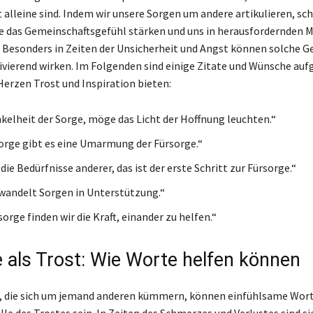
 alleine sind. Indem wir unsere Sorgen um andere artikulieren, sch
e das Gemeinschaftsgefühl stärken und uns in herausfordernden
 Besonders in Zeiten der Unsicherheit und Angst können solche 
ierend wirken. Im Folgenden sind einige Zitate und Wünsche aufg
Herzen Trost und Inspiration bieten:
nkelheit der Sorge, möge das Licht der Hoffnung leuchten.“
Sorge gibt es eine Umarmung der Fürsorge.“
die Bedürfnisse anderer, das ist der erste Schritt zur Fürsorge.“
wandelt Sorgen in Unterstützung.“
sorge finden wir die Kraft, einander zu helfen.“
 als Trost: Wie Worte helfen können
, die sich um jemand anderen kümmern, können einfühlsame Wort
le des Trostes sein. In Zeiten des Schmerzes und Verlustes sind si