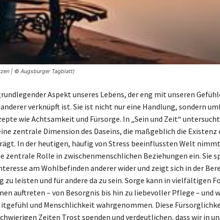
zen | © Augsburger Tagblatt)
 grundlegender Aspekt unseres Lebens, der eng mit unseren Gefüh
nderer verknüpft ist. Sie ist nicht nur eine Handlung, sondern um
epte wie Achtsamkeit und Fürsorge. In „Sein und Zeit“ untersuch
 eine zentrale Dimension des Daseins, die maßgeblich die Existenz 
rägt. In der heutigen, häufig von Stress beeinflussten Welt nimmt
e zentrale Rolle in zwischenmenschlichen Beziehungen ein. Sie sp
Interesse am Wohlbefinden anderer wider und zeigt sich in der Bere
 zu leisten und für andere da zu sein. Sorge kann in vielfältigen 
n auftreten – von Besorgnis bis hin zu liebevoller Pflege – und wi
itgefühl und Menschlichkeit wahrgenommen. Diese Fürsorglichke
chwierigen Zeiten Trost spenden und verdeutlichen, dass wir in un