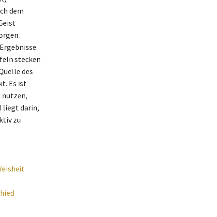
ich dem
Geist
orgen.
r Ergebnisse
ifeln stecken
 Quelle des
t. Es ist
u nutzen,
 liegt darin,
ktiv zu
Weisheit
chied