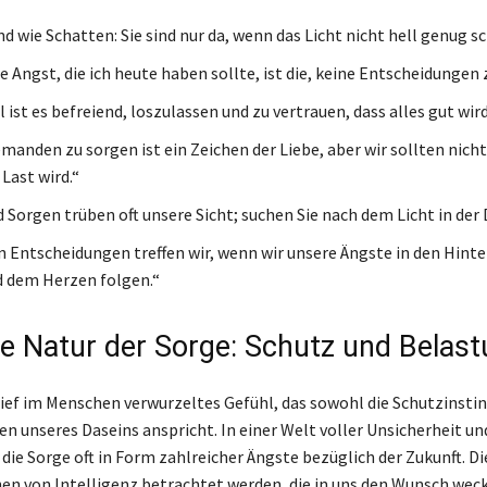
d wie Schatten: Sie sind nur da, wenn das Licht nicht hell genug sc
e Angst, die ich heute haben sollte, ist die, keine Entscheidungen z
st es befreiend, loszulassen und zu vertrauen, dass alles gut wird
emanden zu sorgen ist ein Zeichen der Liebe, aber wir sollten nicht
 Last wird.“
d Sorgen trüben oft unsere Sicht; suchen Sie nach dem Licht in der 
n Entscheidungen treffen wir, wenn wir unsere Ängste in den Hint
d dem Herzen folgen.“
le Natur der Sorge: Schutz und Belas
 tief im Menschen verwurzeltes Gefühl, das sowohl die Schutzinstin
en unseres Daseins anspricht. In einer Welt voller Unsicherheit u
die Sorge oft in Form zahlreicher Ängste bezüglich der Zukunft. 
hen von Intelligenz betrachtet werden, die in uns den Wunsch weck