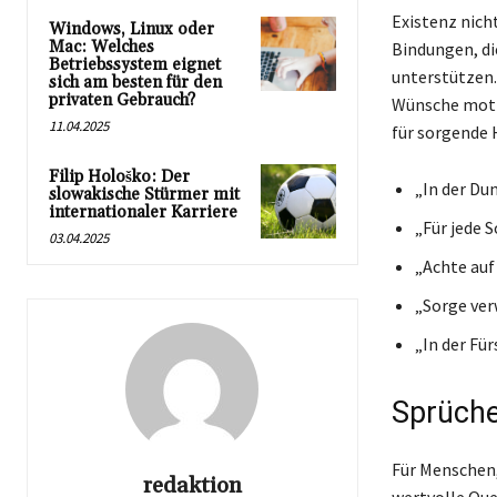
Existenz nicht
Windows, Linux oder
Mac: Welches
Bindungen, di
Betriebssystem eignet
unterstützen.
sich am besten für den
privaten Gebrauch?
Wünsche motiv
11.04.2025
für sorgende 
Filip Hološko: Der
„In der Du
slowakische Stürmer mit
internationaler Karriere
„Für jede 
03.04.2025
„Achte auf 
„Sorge ver
„In der Für
Sprüche
Für Menschen
redaktion
wertvolle Quel