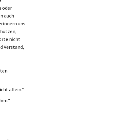
s oder
en auch
erinnern uns
chützen,
orte nicht
d Verstand,
iten
cht allein.“
hen.“