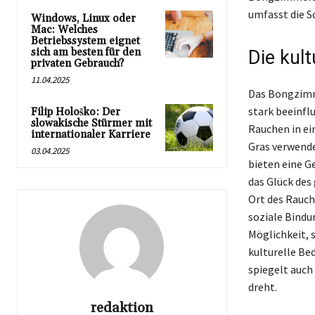
umfasst die S
Windows, Linux oder
Mac: Welches
Betriebssystem eignet
sich am besten für den
Die kul
privaten Gebrauch?
11.04.2025
Das Bongzimme
stark beeinfl
Filip Hološko: Der
slowakische Stürmer mit
Rauchen in ei
internationaler Karriere
Gras verwende
03.04.2025
bieten eine G
das Glück des
Ort des Rauch
soziale Bindu
Möglichkeit, s
kulturelle Be
spiegelt auch
dreht.
redaktion