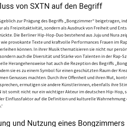
fluss von SXTN auf den Begriff
geblich zur Prägung des Begriffs „Bongzimmer“ beigetragen, in
ur als Freizeitaktivität, sondern als Ausdruck von Freiheit und En
ückte. Die Berliner Hip-Hop-Duo bestehend aus Juju und Nura zei
, wie provokante Texte und kraftvolle Performances Frauen im Rap
erleihen können. In ihrer Musik thematisieren sie nicht nur persö
sondern auch die Diversität und Stärke von Talenten in der Rap-Sz
elle Herangehensweise hat auch die Rezeption des Begriffs „Bo
indem sie es zu einem Symbol für einen geschützten Raum der Krea
en Genusses machten. Durch ihre Offenheit und ihren Mut, kont
rechen, ermutigen sie andere Künstlerinnen, ebenfalls ihre St
 ist somit nicht nur ein wichtiger Akteur im deutschen Hip-Hop, 
er Einflussfaktor auf die Definition und kulturelle Wahrnehmung 
.‘
ung und Nutzung eines Bongzimmers