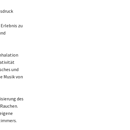
usdruck
Erlebnis zu
und
nhalation
ativität
usches und
ie Musik von
isierung des
Rauchen.
eigene
gzimmers.