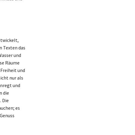
twickelt,
n Texten das
 Wasser und
iese Räume
Freiheit und
cht nur als
anregt und
n die
. Die
auchen; es
 Genuss