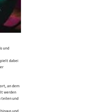
is und
pielt dabei
er
sort, an dem
lt werden
 teilen und
 hinaus und