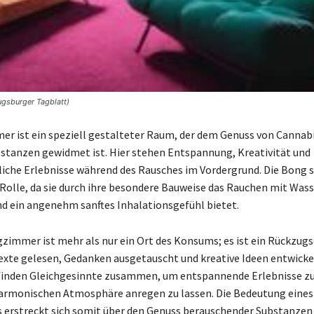
ugsburger Tagblatt)
r ist ein speziell gestalteter Raum, der dem Genuss von Cannab
stanzen gewidmet ist. Hier stehen Entspannung, Kreativität und
iche Erlebnisse während des Rausches im Vordergrund. Die Bong s
 Rolle, da sie durch ihre besondere Bauweise das Rauchen mit Wass
d ein angenehm sanftes Inhalationsgefühl bietet.
zimmer ist mehr als nur ein Ort des Konsums; es ist ein Rückzug
xte gelesen, Gedanken ausgetauscht und kreative Ideen entwicke
finden Gleichgesinnte zusammen, um entspannende Erlebnisse zu
harmonischen Atmosphäre anregen zu lassen. Die Bedeutung eines
erstreckt sich somit über den Genuss berauschender Substanzen