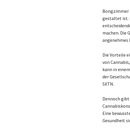
Bongzimmer bi
gestaltet ist
entscheidende
machen. Die G
angenehmes L
Die Vorteile 
von Cannabis,
kann in einem
der Gesellscha
SXTN.
Dennoch gibt 
Cannabiskons
Eine bewusst
Gesundheit si