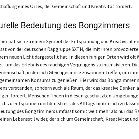
chaffung eines Ortes, der Gemeinschaft und Kreativität fördert.
turelle Bedeutung des Bongzimmers
r hat sich zu einem Symbol der Entspannung und Kreativität en
usst von der deutschen Rapgruppe SXTN, die mit ihren provozierte
nem neuen Licht dargestellt hat. In diesen ruhigen Orten wird oft
t, um das Erlebnis des rauchigen Vergnügens zu intensivieren. D
emeinschaft, in der sich Gleichgesinnte zusammentreffen, um ihre 
 gemeinsamen Konsums zu genießen. Hier wird das Bongzimmer ni
ens verstanden, sondern auch als Raum, der das kreative Denken 
ngen fördert. Menschen finden in diesen geschützten Umgebunge
ich zu entspannen und den Stress des Alltags hinter sich zu lassen
deutung des Bongzimmers umfasst somit weit mehr als nur das R
 einen Lebensstil wider, der sich um Gemeinschaft, Kreativität und