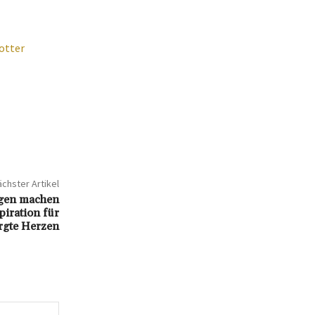
otter
chster Artikel
rgen machen
piration für
rgte Herzen