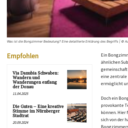
Was ist die Bongzimmer Bedeutung? Eine detaillierte Erklärung des Begriffs | © A
Empfohlen
Ein Bongzimme
ähnlichen Sub
gemeinschaftl
Via Danubia Schwaben:
eine zentrale
Wandern und
Wanderungen entlang
ermöglicht un
der Donau
11.04.2025
Doch ein Bong
provokante Te
Die Guten – Eine kreative
Stimme im Nürnberger
können. Hier 
Stadtrat
sich von der 
20.09.2024
Bongzimmers 