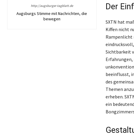
Der Ein
http://augsburger-tagblatt.de
Augsburgs Stimme mit Nachrichten, die
bewegen
SXTN hat maß
Kiffen nicht n
Rampenlicht r
eindrucksvoll
Sichtbarkeit v
Erfahrungen, 
unkonvention
beeinflusst, 
des gemeinsam
Themen anzusp
erheben. SXTN
ein bedeutend
Bongzimmers
Gestalt