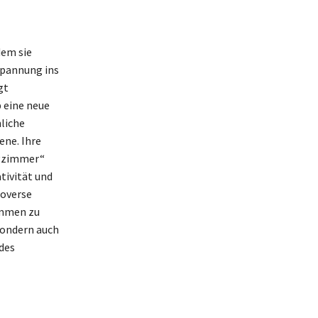
dem sie
tspannung ins
gt
 eine neue
nliche
ene. Ihre
ngzimmer“
tivität und
roverse
immen zu
sondern auch
des