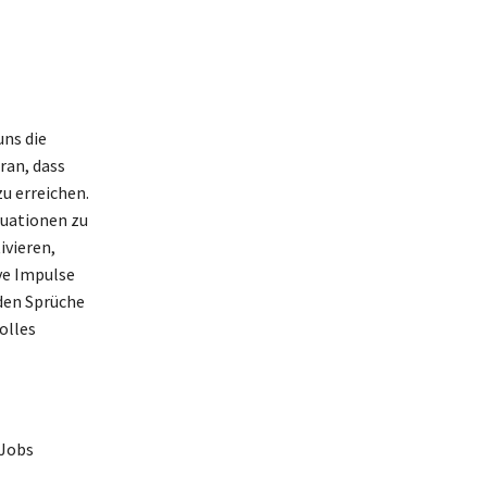
uns die
ran, dass
zu erreichen.
tuationen zu
ivieren,
ve Impulse
nden Sprüche
olles
 Jobs