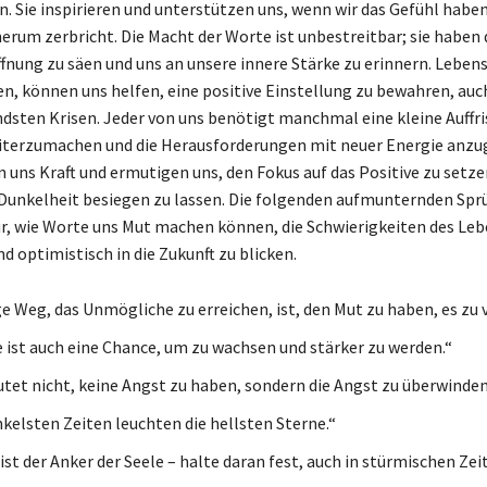
n. Sie inspirieren und unterstützen uns, wenn wir das Gefühl haben
erum zerbricht. Die Macht der Worte ist unbestreitbar; sie haben 
ffnung zu säen und uns an unsere innere Stärke zu erinnern. Leben
n, können uns helfen, eine positive Einstellung zu bewahren, auch
dsten Krisen. Jeder von uns benötigt manchmal eine kleine Auffr
iterzumachen und die Herausforderungen mit neuer Energie anzu
 uns Kraft und ermutigen uns, den Fokus auf das Positive zu setze
 Dunkelheit besiegen zu lassen. Die folgenden aufmunternden Spr
ür, wie Worte uns Mut machen können, die Schwierigkeiten des Leb
d optimistisch in die Zukunft zu blicken.
ge Weg, das Unmögliche zu erreichen, ist, den Mut zu haben, es zu 
e ist auch eine Chance, um zu wachsen und stärker zu werden.“
tet nicht, keine Angst zu haben, sondern die Angst zu überwinden
nkelsten Zeiten leuchten die hellsten Sterne.“
st der Anker der Seele – halte daran fest, auch in stürmischen Zei