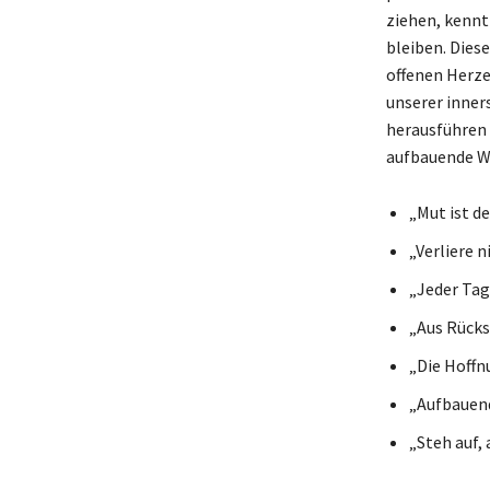
ziehen, kennt
bleiben. Dies
offenen Herze
unserer inner
herausführen 
aufbauende Wo
„Mut ist d
„Verliere n
„Jeder Tag 
„Aus Rücks
„Die Hoffnu
„Aufbauend
„Steh auf,