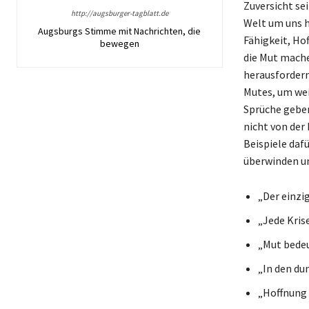
Zuversicht sei
http://augsburger-tagblatt.de
Welt um uns h
Augsburgs Stimme mit Nachrichten, die
Fähigkeit, Ho
bewegen
die Mut mache
herausfordern
Mutes, um we
Sprüche geben
nicht von der
Beispiele daf
überwinden un
„Der einzi
„Jede Kris
„Mut bedeu
„In den du
„Hoffnung i