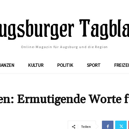
Online-Magazin für Augsburg und die Region
NANZEN
KULTUR
POLITIK
SPORT
FREIZE
n: Ermutigende Worte f
Teilen