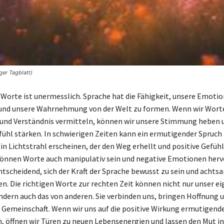
er Tagblatt)
 Worte ist unermesslich. Sprache hat die Fähigkeit, unsere Emoti
 und unsere Wahrnehmung von der Welt zu formen. Wenn wir Wort
 und Verständnis vermitteln, können wir unsere Stimmung heben 
ühl stärken. In schwierigen Zeiten kann ein ermutigender Spruc
in Lichtstrahl erscheinen, der den Weg erhellt und positive Gefühl
können Worte auch manipulativ sein und negative Emotionen herv
entscheidend, sich der Kraft der Sprache bewusst zu sein und achts
. Die richtigen Worte zur rechten Zeit können nicht nur unser e
ndern auch das von anderen. Sie verbinden uns, bringen Hoffnung 
r Gemeinschaft. Wenn wir uns auf die positive Wirkung ermutigend
, öffnen wir Türen zu neuen Lebensenergien und lassen den Mut in