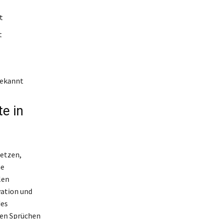
t
t
bekannt
e in
letzen,
ne
len
vation und
des
den Sprüchen