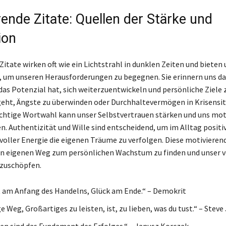
rende Zitate: Quellen der Stärke und
ion
Zitate wirken oft wie ein Lichtstrahl in dunklen Zeiten und bieten 
, um unseren Herausforderungen zu begegnen. Sie erinnern uns da
das Potenzial hat, sich weiterzuentwickeln und persönliche Ziele 
eht, Ängste zu überwinden oder Durchhaltevermögen in Krisensi
richtige Wortwahl kann unser Selbstvertrauen stärken und uns mot
en. Authentizität und Wille sind entscheidend, um im Alltag positi
voller Energie die eigenen Träume zu verfolgen. Diese motiviere
en eigenen Weg zum persönlichen Wachstum zu finden und unser v
szuschöpfen.
 am Anfang des Handelns, Glück am Ende.“ – Demokrit
e Weg, Großartiges zu leisten, ist, zu lieben, was du tust.“ – Steve
en sind das Fundament des Erfolges.“ – Janusz Korczak