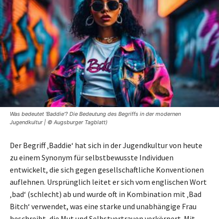
Was bedeutet 'Baddie'? Die Bedeutung des Begriffs in der modernen
Jugendkultur | © Augsburger Tagblatt)
Der Begriff ‚Baddie‘ hat sich in der Jugendkultur von heute
zu einem Synonym für selbstbewusste Individuen
entwickelt, die sich gegen gesellschaftliche Konventionen
auflehnen. Ursprünglich leitet er sich vom englischen Wort
‚bad‘ (schlecht) ab und wurde oft in Kombination mit ‚Bad
Bitch‘ verwendet, was eine starke und unabhängige Frau
beschreibt, die Mut und Selbstvertrauen verkörpert. Mit