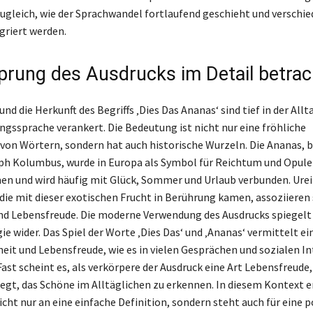
zugleich, wie der Sprachwandel fortlaufend geschieht und verschi
griert werden.
prung des Ausdrucks im Detail betrac
nd die Herkunft des Begriffs ‚Dies Das Ananas‘ sind tief in der All
gssprache verankert. Die Bedeutung ist nicht nur eine fröhliche
n Wörtern, sondern hat auch historische Wurzeln. Die Ananas, 
ph Kolumbus, wurde in Europa als Symbol für Reichtum und Opul
 und wird häufig mit Glück, Sommer und Urlaub verbunden. Ure
die mit dieser exotischen Frucht in Berührung kamen, assoziieren 
nd Lebensfreude. Die moderne Verwendung des Ausdrucks spiegelt 
ie wider. Das Spiel der Worte ‚Dies Das‘ und ‚Ananas‘ vermittelt ei
it und Lebensfreude, wie es in vielen Gesprächen und sozialen I
 Fast scheint es, als verkörpere der Ausdruck eine Art Lebensfreude, 
gt, das Schöne im Alltäglichen zu erkennen. In diesem Kontext er
cht nur an eine einfache Definition, sondern steht auch für eine p