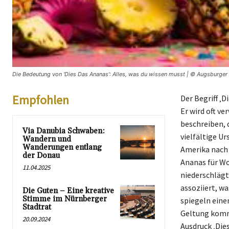
Die Bedeutung von 'Dies Das Ananas': Alles, was du wissen musst | © Augsburger 
Empfohlen
Der Begriff ‚
Er wird oft v
beschreiben, 
Via Danubia Schwaben:
vielfältige U
Wandern und
Wanderungen entlang
Amerika nach 
der Donau
Ananas für Wo
11.04.2025
niederschlägt
assoziiert, w
Die Guten – Eine kreative
Stimme im Nürnberger
spiegeln eine
Stadtrat
Geltung kommt
20.09.2024
Ausdruck ‚Die