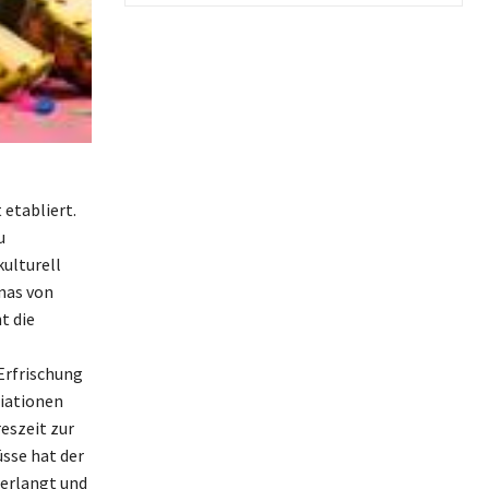
 etabliert.
u
ulturell
anas von
t die
Erfrischung
ziationen
eszeit zur
sse hat der
 erlangt und