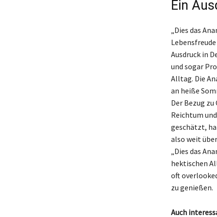
Ein Aus
„Dies das Anan
Lebensfreude 
Ausdruck in D
und sogar Pro
Alltag. Die A
an heiße Som
Der Bezug zu 
Reichtum und 
geschätzt, ha
also weit über
„Dies das Anan
hektischen All
oft overlooked
zu genießen.
Auch interess