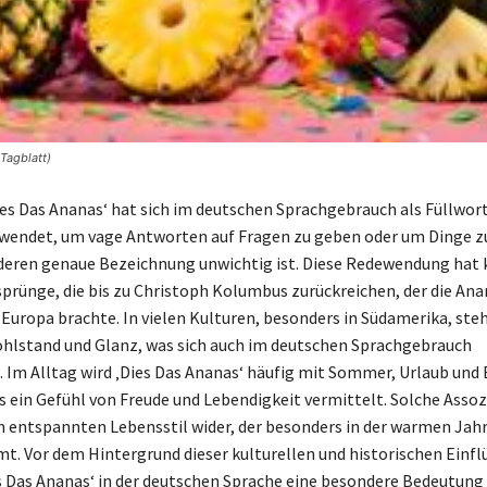
Tagblatt)
Dies Das Ananas‘ hat sich im deutschen Sprachgebrauch als Füllwort
erwendet, um vage Antworten auf Fragen zu geben oder um Dinge z
deren genaue Bezeichnung unwichtig ist. Diese Redewendung hat k
rsprünge, die bis zu Christoph Kolumbus zurückreichen, der die An
Europa brachte. In vielen Kulturen, besonders in Südamerika, steh
hlstand und Glanz, was sich auch im deutschen Sprachgebrauch
. Im Alltag wird ‚Dies Das Ananas‘ häufig mit Sommer, Urlaub und 
as ein Gefühl von Freude und Lebendigkeit vermittelt. Solche Asso
n entspannten Lebensstil wider, der besonders in der warmen Jahr
. Vor dem Hintergrund dieser kulturellen und historischen Einflü
s Das Ananas‘ in der deutschen Sprache eine besondere Bedeutung