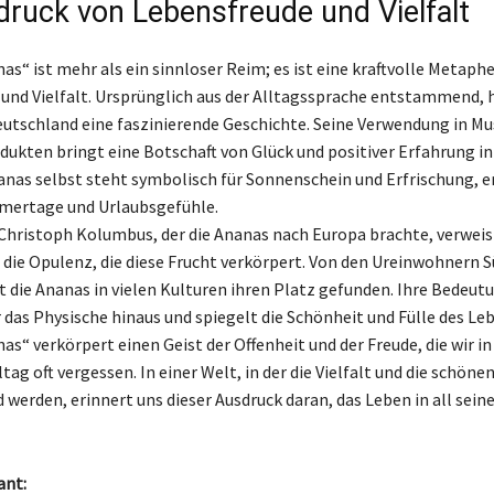
druck von Lebensfreude und Vielfalt
as“ ist mehr als ein sinnloser Reim; es ist eine kraftvolle Metaphe
und Vielfalt. Ursprünglich aus der Alltagssprache entstammend, h
eutschland eine faszinierende Geschichte. Seine Verwendung in Mus
dukten bringt eine Botschaft von Glück und positiver Erfahrung i
nanas selbst steht symbolisch für Sonnenschein und Erfrischung, e
mertage und Urlaubsgefühle.
Christoph Kolumbus, der die Ananas nach Europa brachte, verweis
die Opulenz, die diese Frucht verkörpert. Von den Ureinwohnern 
t die Ananas in vielen Kulturen ihren Platz gefunden. Ihre Bedeutu
 das Physische hinaus und spiegelt die Schönheit und Fülle des Leb
as“ verkörpert einen Geist der Offenheit und der Freude, die wir i
tag oft vergessen. In einer Welt, in der die Vielfalt und die schö
 werden, erinnert uns dieser Ausdruck daran, das Leben in all sein
ant: