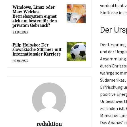
verdeutlicht 
Windows, Linux oder
Mac: Welches
Einflüsse inte
Betriebssystem eignet
sich am besten für den
privaten Gebrauch?
Der Urs
11.04.2025
Der Ursprung u
Filip Hološko: Der
slowakische Stürmer mit
und der Umgan
internationaler Karriere
Ansammlung vo
03.04.2025
durch Christo
wahrgenommen
Südamerikas, 
Erfrischung u
positive Energ
Unbeschwerthe
zu finden ist.
Menschen anre
Das Ananas‘ ni
redaktion