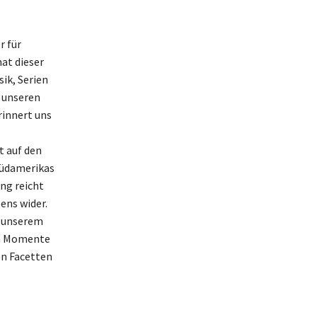
r für
at dieser
ik, Serien
n unseren
rinnert uns
t auf den
Südamerikas
ng reicht
ens wider.
n unserem
nen Momente
en Facetten