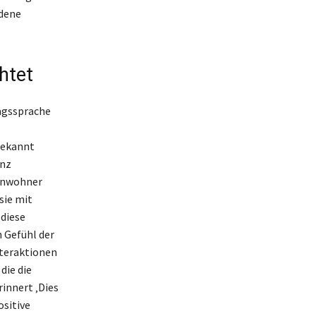
edene
htet
tagssprache
bekannt
enz
inwohner
sie mit
diese
n Gefühl der
nteraktionen
die die
innert ‚Dies
ositive