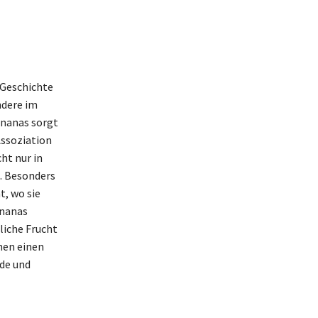
 Geschichte
ndere im
Ananas sorgt
Assoziation
ht nur in
t. Besonders
, wo sie
Ananas
liche Frucht
nen einen
de und