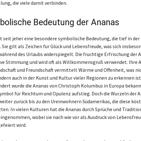
lung, die viele damit verbinden.
bolische Bedeutung der Ananas
t seit jeher eine besondere symbolische Bedeutung, die tief in der
. Sie gilt als Zeichen für Glück und Lebensfreude, was sich insbeso
hrend des Urlaubs widerspiegelt. Die fruchtige Erfrischung der 
tive Stimmung und wird oft als Willkommensgruß verwendet. Ihre 
dschaft und Freundschaft vermittelt Wärme und Offenheit, was nic
ndern auch in der Kunst und Kultur vieler Regionen zu erkennen is
ndert wurde die Ananas von Christoph Kolumbus in Europa bekannt
ymbol für Reichtum und Opulenz aufstieg. Doch die Wurzeln der 
weiter zurück bis zu den Ureinwohnern Südamerikas, die diese köst
zten. In vielen Kulturen hat die Ananas durch Sprüche und Traditio
eingenommen, wobei sie nach wie vor als Ausdruck von Lebensfreu
efeiert wird.