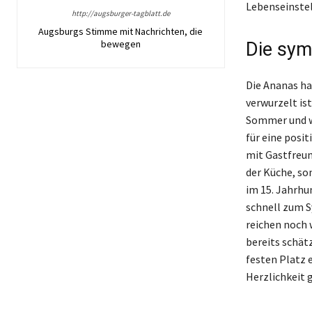
Lebenseinstel
http://augsburger-tagblatt.de
Augsburgs Stimme mit Nachrichten, die
bewegen
Die sym
Die Ananas ha
verwurzelt ist
Sommer und wä
für eine posi
mit Gastfreun
der Küche, so
im 15. Jahrhu
schnell zum S
reichen noch 
bereits schät
festen Platz 
Herzlichkeit g