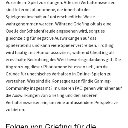
Vorteile im Spiel zu erlangen. Alle drei Verhaltensweisen
sind Internetphänomene, die innerhalb der
Spielgemeinschaft auf unterschiedliche Weise
wahrgenommen werden. Während Griefing oft als eine
Quelle der Schadenfreude angesehen wird, sorgt es
gleichzeitig für negative Auswirkungen auf das
Spielerlebnis und kann viele Spieler vertreiben. Trolling
wird häufig mit Humor assoziiert, während Cheating als
ernsthafte Bedrohung des Wettbewerbsgedankens gilt. Die
Abgrenzung dieser Phänomene ist essenziell, um die
Gründe für unethisches Verhalten in Online-Spielen zu
verstehen. Was sind die Konsequenzen für die Gaming-
Community insgesamt? In unseren FAQ gehen wir näher auf
die Auswirkungen von Griefing und den anderen
Verhaltensweisen ein, um eine umfassendere Perspektive
zu bieten.
Folgen von Griefing für die