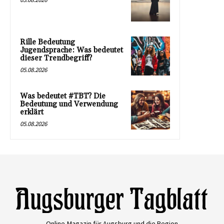
Rille Bedeutung
Jugendsprache: Was bedeutet
dieser Trendbegriff?
05.08.2026
Was bedeutet #TBT? Die
Bedeutung und Verwendung
erklärt
05.08.2026
Online-Magazin für Augsburg und die Region