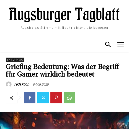
Augsburgs Stimme mit Nachrichten, die bewegen
PANORAMA
Griefing Bedeutung: Was der Begriff
für Gamer wirklich bedeutet
04.08.2026
redaktion