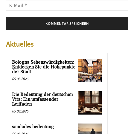
E-
Mai
Aktuelles
Bologna Sehenswürdigkeiten:
Entdecken Sie die Höhepunkte
der Stadt
05.08.2026
Die Bedeutung der deutschen
Vita: Ein umfassender
Leitfaden
05.08.2026
saudades bedeutung
05.08.2026