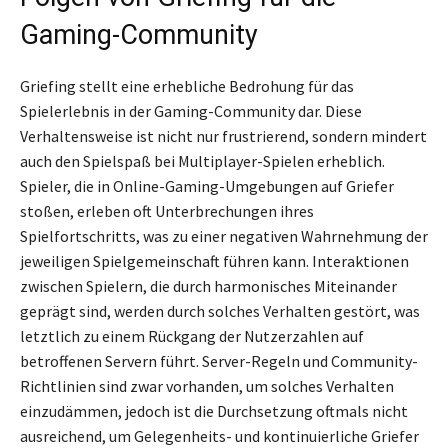
Gaming-Community
Griefing stellt eine erhebliche Bedrohung für das
Spielerlebnis in der Gaming-Community dar. Diese
Verhaltensweise ist nicht nur frustrierend, sondern mindert
auch den Spielspaß bei Multiplayer-Spielen erheblich.
Spieler, die in Online-Gaming-Umgebungen auf Griefer
stoßen, erleben oft Unterbrechungen ihres
Spielfortschritts, was zu einer negativen Wahrnehmung der
jeweiligen Spielgemeinschaft führen kann. Interaktionen
zwischen Spielern, die durch harmonisches Miteinander
geprägt sind, werden durch solches Verhalten gestört, was
letztlich zu einem Rückgang der Nutzerzahlen auf
betroffenen Servern führt. Server-Regeln und Community-
Richtlinien sind zwar vorhanden, um solches Verhalten
einzudämmen, jedoch ist die Durchsetzung oftmals nicht
ausreichend, um Gelegenheits- und kontinuierliche Griefer