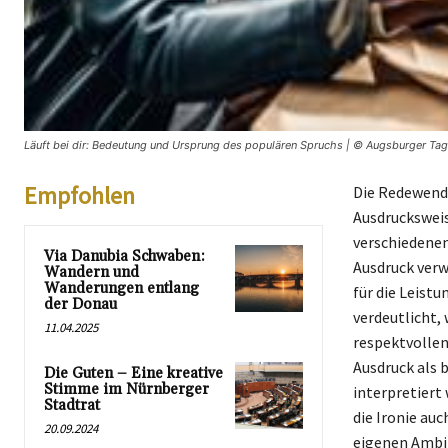
Läuft bei dir: Bedeutung und Ursprung des populären Spruchs | © Augsburger Tag
Empfohlen
Die Redewendu
Ausdrucksweise
verschiedenen
Via Danubia Schwaben:
Ausdruck verw
Wandern und
Wanderungen entlang
für die Leistu
der Donau
verdeutlicht, 
11.04.2025
respektvollen
Ausdruck als 
Die Guten – Eine kreative
Stimme im Nürnberger
interpretiert
Stadtrat
die Ironie au
20.09.2024
eigenen Ambit