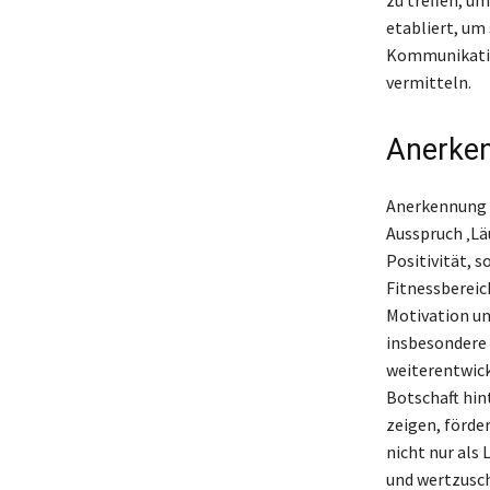
etabliert, um
Kommunikatio
vermitteln.
Anerken
Anerkennung u
Ausspruch ‚Läu
Positivität, 
Fitnessbereic
Motivation un
insbesondere i
weiterentwick
Botschaft hin
zeigen, förder
nicht nur als
und wertzusch