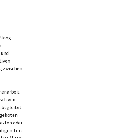
 Slang
n
 und
tiven
ng zwischen
menarbeit
usch von
t begleitet
 geboten:
texten oder
chtigen Ton
ives Mittel