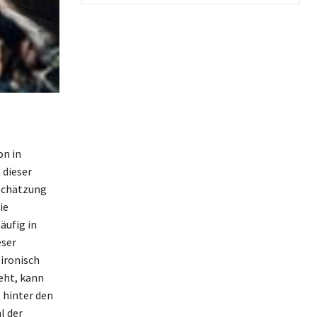
on in
 dieser
tschätzung
ie
äufig in
eser
 ironisch
eht, kann
 hinter den
l der