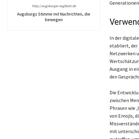
Generationen 
http://augsburger-tagblatt.de
Augsburgs Stimme mit Nachrichten, die
bewegen
Verwend
In der digita
etabliert, de
Netzwerken un
Wertschätzung.
Ausgang in ei
den Gesprächs
Die Entwicklu
zwischen Mens
Phrasen wie ‚
von Emojis, d
Missverständn
mit unterschi
zu treffen, um