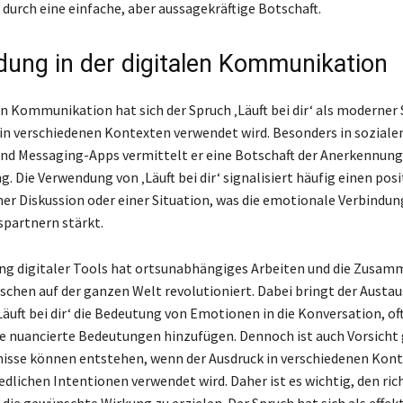
durch eine einfache, aber aussagekräftige Botschaft.
ung in der digitalen Kommunikation
len Kommunikation hat sich der Spruch ‚Läuft bei dir‘ als moderner
r in verschiedenen Kontexten verwendet wird. Besonders in soziale
d Messaging-Apps vermittelt er eine Botschaft der Anerkennung
 Die Verwendung von ‚Läuft bei dir‘ signalisiert häufig einen posi
ner Diskussion oder einer Situation, was die emotionale Verbindu
partnern stärkt.
ng digitaler Tools hat ortsunabhängiges Arbeiten und die Zusam
chen auf der ganzen Welt revolutioniert. Dabei bringt der Austa
Läuft bei dir‘ die Bedeutung von Emotionen in die Konversation, of
ie nuancierte Bedeutungen hinzufügen. Dennoch ist auch Vorsicht
isse können entstehen, wenn der Ausdruck in verschiedenen Kon
edlichen Intentionen verwendet wird. Daher ist es wichtig, den ri
 die gewünschte Wirkung zu erzielen. Der Spruch hat sich als effekt