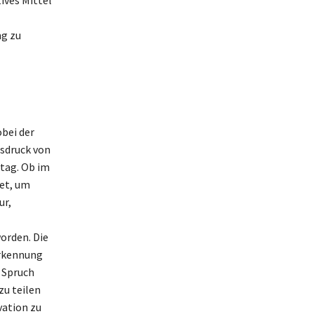
ng zu
bei der
usdruck von
ltag. Ob im
det, um
ur,
orden. Die
erkennung
r Spruch
zu teilen
vation zu