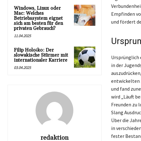
Verbundenheit
Windows, Linux oder
Mac: Welches
Empfinden von
Betriebssystem eignet
und fördert d
sich am besten für den
privaten Gebrauch?
11.04.2025
Ursprun
Filip Hološko: Der
slowakische Stürmer mit
Ursprünglich 
internationaler Karriere
in der Jugend
03.04.2025
auszudrücken,
entwickelten 
und fand zune
wird „Läuft b
Freunden zu l
Slang Ausdruck
Über die Jahr
in verschiede
fester Bestan
redaktion