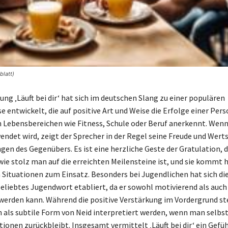
blatt)
ng ‚Läuft bei dir‘ hat sich im deutschen Slang zu einer populären
 entwickelt, die auf positive Art und Weise die Erfolge einer Pers
 Lebensbereichen wie Fitness, Schule oder Beruf anerkennt. Wenn
endet wird, zeigt der Sprecher in der Regel seine Freude und Wer
ngen des Gegenübers. Es ist eine herzliche Geste der Gratulation, d
wie stolz man auf die erreichten Meilensteine ist, und sie kommt h
 Situationen zum Einsatz. Besonders bei Jugendlichen hat sich di
beliebtes Jugendwort etabliert, da er sowohl motivierend als auch
 werden kann. Während die positive Verstärkung im Vordergrund st
ch als subtile Form von Neid interpretiert werden, wenn man selbst
ionen zurückbleibt. Insgesamt vermittelt ‚Läuft bei dir‘ ein Gefüh