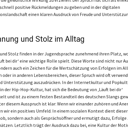
 schnell positive Rückmeldungen zu geben und in der digitalen
nslandschaft einen klaren Ausdruck von Freude und Unterstützu
nung und Stolz im Alltag
nd Stolz finden in der Jugendsprache zunehmend ihren Platz, wo
ft bei dir‘ eine wichtige Rolle spielt. Diese Worte sind nicht nur A
sondern auch ein Zeichen für die Wertschätzung von Erfolgen im Al
h oder in anderen Lebensbereichen, dieser Spruch wird oft verwen
d Unterstützung auszudrücken. In der Internetkultur und Popkult
n der Hip-Hop-Kultur, hat sich die Bedeutung von ‚Läuft bei dir‘
elt und ist zu einem festen Bestandteil des deutschen Slangs gew
ter diesem Ausspruch ist klar: Wenn wir einander zuhören und An
n wir ein positives Umfeld. In einem sozialen Kontext dient diese
 Lob, sondern auch als Gesprächsöffner und ermutigt dazu, Erfolge 
ätzen. Letztlich trägt der Ausdruck dazu bei, eine Kultur der Moti