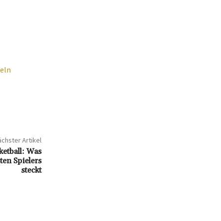
eln
chster Artikel
etball: Was
ten Spielers
steckt