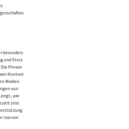
es
ngenschaften
nn besonders
g und Stolz
 Die Phrase
iven Kontext
len Medien
ungen von
zeigt, wie
zelt sind.
nterstützung
er nun ein