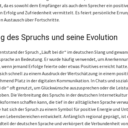
, da es sowohl dem Empfänger als auch dem Sprecher ein positiv
 Erfolg und Zufriedenheit vermittelt. Es feiert persönliche Erru
en Austausch über Fortschritte.
g des Spruchs und seine Evolution
entstand der Spruch „Läuft bei dir“ im deutschen Slang und gewa
sprache an Bedeutung. Er wurde häufig verwendet, um Anerkennun
 wenn jemand Erfolge feierte oder etwas Positives erreicht hatte.
sich schnell zu einem Ausdruck der Wertschätzung in einem posit
hmend Platz in der digitalen Kommunikation. In Chats und sozia
ei dir“ oft genutzt, um Glückwünsche auszusprechen oder die Leist
oben. Die Verbreitung des Spruchs in der deutschen Internetkultur 
sformen schaffen kann, die tief in der alltäglichen Sprache verwur
e hat sich der Spruch zu einem Symbol für positive Energie und U
nen Lebensbereichen entwickelt. Anfänglich regional geprägt, ist 
dteil der deutschen Sprache und verkörpert die Verbundenheit von