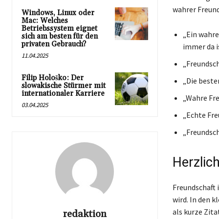
wahrer Freund
Windows, Linux oder
Mac: Welches
Betriebssystem eignet
„Ein wahrer
sich am besten für den
privaten Gebrauch?
immer da i
11.04.2025
„Freundscha
Filip Hološko: Der
„Die beste
slowakische Stürmer mit
internationaler Karriere
„Wahre Fre
03.04.2025
„Echte Fre
„Freundsch
Herzlic
Freundschaft 
wird. In den 
als kurze Zita
redaktion