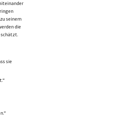
miteinander
bringen
 zu seinem
werden die
 schätzt.
ss sie
t.“
n.“