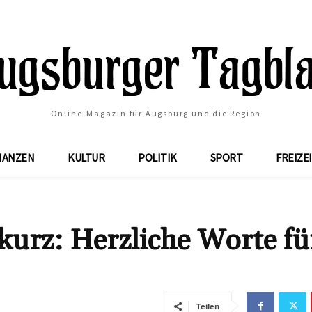
Online-Magazin für Augsburg und die Region
NANZEN
KULTUR
POLITIK
SPORT
FREIZE
urz: Herzliche Worte fü
Teilen