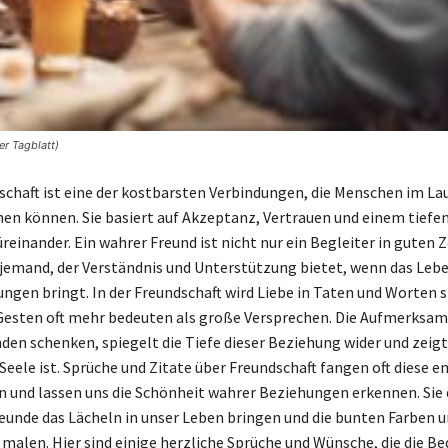
r Tagblatt)
chaft ist eine der kostbarsten Verbindungen, die Menschen im Lau
en können. Sie basiert auf Akzeptanz, Vertrauen und einem tiefe
reinander. Ein wahrer Freund ist nicht nur ein Begleiter in guten Z
jemand, der Verständnis und Unterstützung bietet, wenn das Leb
ngen bringt. In der Freundschaft wird Liebe in Taten und Worten s
Gesten oft mehr bedeuten als große Versprechen. Die Aufmerksamk
den schenken, spiegelt die Tiefe dieser Beziehung wider und zeigt
 Seele ist. Sprüche und Zitate über Freundschaft fangen oft diese 
n und lassen uns die Schönheit wahrer Beziehungen erkennen. Sie 
reunde das Lächeln in unser Leben bringen und die bunten Farben u
malen. Hier sind einige herzliche Sprüche und Wünsche, die die B