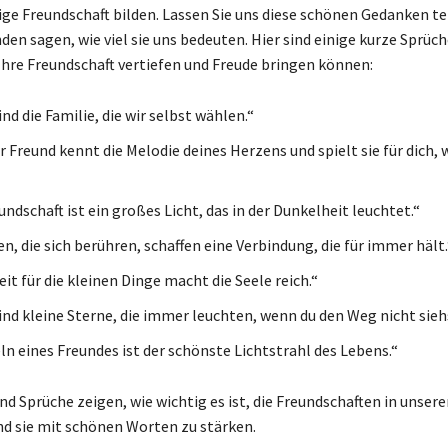
ige Freundschaft bilden. Lassen Sie uns diese schönen Gedanken te
en sagen, wie viel sie uns bedeuten. Hier sind einige kurze Sprüc
Ihre Freundschaft vertiefen und Freude bringen können:
nd die Familie, die wir selbst wählen.“
 Freund kennt die Melodie deines Herzens und spielt sie für dich, 
ndschaft ist ein großes Licht, das in der Dunkelheit leuchtet.“
n, die sich berühren, schaffen eine Verbindung, die für immer hält.
it für die kleinen Dinge macht die Seele reich.“
ind kleine Sterne, die immer leuchten, wenn du den Weg nicht sieh
ln eines Freundes ist der schönste Lichtstrahl des Lebens.“
nd Sprüche zeigen, wie wichtig es ist, die Freundschaften in unse
nd sie mit schönen Worten zu stärken.