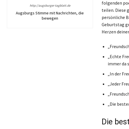
folgenden poe
http://augsburger-tagblatt.de
teilen. Diese
Augsburgs Stimme mit Nachrichten, die
persönliche B
bewegen
Geburtstag gr
Herzen deiner
„Freundscha
„Echte Fre
immer da s
„In der Fre
„Jeder Fre
„Freundscha
„Die beste
Die bes