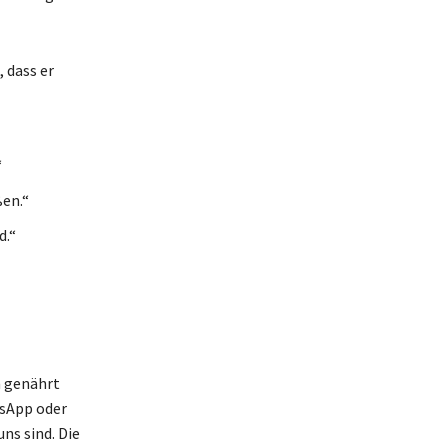
, dass er
“
ßen.“
d.“
n genährt
tsApp oder
uns sind. Die