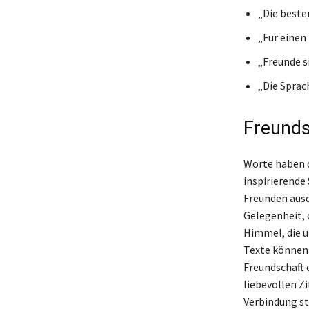
„Die beste
„Für einen
„Freunde si
„Die Sprac
Freunds
Worte haben d
inspirierende
Freunden ausd
Gelegenheit, d
Himmel, die u
Texte können 
Freundschaft 
liebevollen Z
Verbindung stä