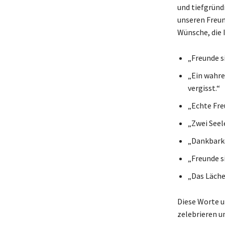
und tiefgründ
unseren Freund
Wünsche, die 
„Freunde si
„Ein wahrer
vergisst.“
„Echte Freu
„Zwei Seele
„Dankbarke
„Freunde s
„Das Läche
Diese Worte u
zelebrieren u