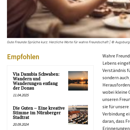
Gute Freunde Sprüche kurz: Herzliche Worte für wahre Freundschaft | © Augsburge
Empfohlen
Wahre Freunds
Lebens eingeh
Verständnis fü
Via Danubia Schwaben:
sondern auch 
Wandern und
Wanderungen entlang
Herausforderu
der Donau
wobei kleine 
11.04.2025
unseren Freun
sie für unsere
Die Guten – Eine kreative
Stimme im Nürnberger
Verbindung ei
Stadtrat
daran, dass F
20.09.2024
Erinnerungen 