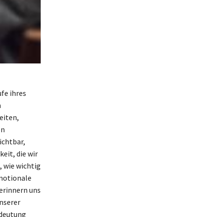
fe ihres
n
eiten,
en
ichtbar,
eit, die wir
, wie wichtig
emotionale
erinnern uns
nserer
edeutung