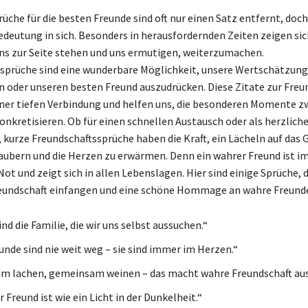
üche für die besten Freunde sind oft nur einen Satz entfernt, doch
Bedeutung in sich. Besonders in herausfordernden Zeiten zeigen si
uns zur Seite stehen und uns ermutigen, weiterzumachen.
sprüche sind eine wunderbare Möglichkeit, unsere Wertschätzung
n oder unseren besten Freund auszudrücken. Diese Zitate zur Freu
ner tiefen Verbindung und helfen uns, die besonderen Momente z
onkretisieren. Ob für einen schnellen Austausch oder als herzlich
, kurze Freundschaftssprüche haben die Kraft, ein Lächeln auf das 
aubern und die Herzen zu erwärmen. Denn ein wahrer Freund ist i
Not und zeigt sich in allen Lebenslagen. Hier sind einige Sprüche, d
eundschaft einfangen und eine schöne Hommage an wahre Freunde
nd die Familie, die wir uns selbst aussuchen.“
unde sind nie weit weg – sie sind immer im Herzen.“
 lachen, gemeinsam weinen – das macht wahre Freundschaft aus
 Freund ist wie ein Licht in der Dunkelheit.“