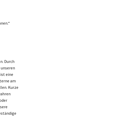
nnen.“
n. Durch
u unseren
ist eine
Sterne am
llen. Kurze
wahren
oder
nsere
beständige