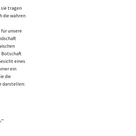
 sie tragen
ch die wahren
 für unsere
ndschaft
wischen
e Botschaft
Gesicht eines
mmer ein
ie die
 darstellen:
.“