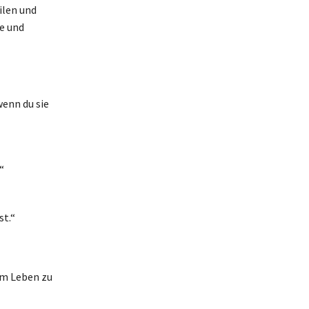
ilen und
he und
wenn du sie
“
st.“
rem Leben zu