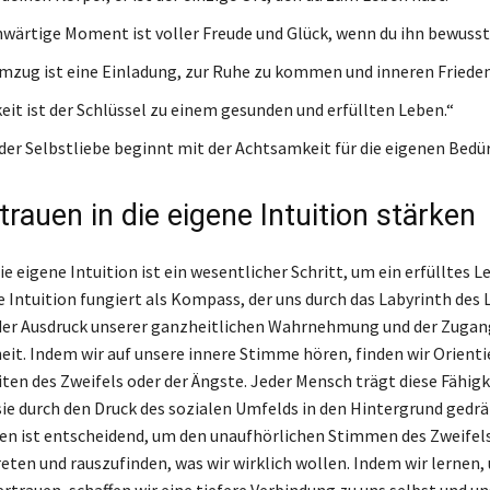
wärtige Moment ist voller Freude und Glück, wenn du ihn bewusst 
mzug ist eine Einladung, zur Ruhe zu kommen und inneren Frieden
it ist der Schlüssel zu einem gesunden und erfüllten Leben.“
 der Selbstliebe beginnt mit der Achtsamkeit für die eigenen Bedür
rauen in die eigene Intuition stärken
ie eigene Intuition ist ein wesentlicher Schritt, um ein erfülltes L
e Intuition fungiert als Kompass, der uns durch das Labyrinth des
st der Ausdruck unserer ganzheitlichen Wahrnehmung und der Zugan
eit. Indem wir auf unsere innere Stimme hören, finden wir Orient
iten des Zweifels oder der Ängste. Jeder Mensch trägt diese Fähigke
 sie durch den Druck des sozialen Umfelds in den Hintergrund gedrä
en ist entscheidend, um den unaufhörlichen Stimmen des Zweifel
ten und rauszufinden, was wir wirklich wollen. Indem wir lernen,
ertrauen, schaffen wir eine tiefere Verbindung zu uns selbst und u