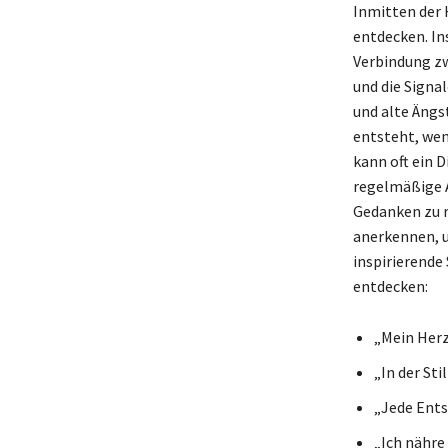
Inmitten der 
entdecken. In
Verbindung zw
und die Signa
und alte Ängs
entsteht, wen
kann oft ein 
regelmäßige A
Gedanken zu r
anerkennen, u
inspirierende
entdecken:
„Mein Herz
„In der St
„Jede Entsc
„Ich nähre