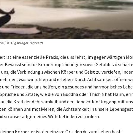
ebe | © Augsburger Tagblatt)
it ist eine essenzielle Praxis, die uns lehrt, im gegenwärtigen M
er Bewusstsein für Körperempfindungen sowie Gefühle zu schärfen
 uns, die Verbindung zwischen Körper und Geist zu vertiefen, inde
ehmen, was wir fühlen und erleben. Durch Achtsamkeit öffnen wi
e und Frieden, die uns helfen, ein gesundes und harmonisches Lebe
 Sprüche und Zitate, wie die von Buddha oder Thich Nhat Hanh, eri
an die Kraft der Achtsamkeit und den liebevollen Umgang mit uns 
ten können uns motivieren, die Achtsamkeit in unsere Lebensges
nd so unser allgemeines Wohlbefinden zu fördern.
deinen Körper, er ist der einzige Ort, den du zum Leben hast.“