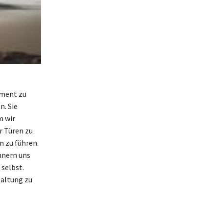
oment zu
. Sie
m wir
r Türen zu
n zu führen.
nnern uns
selbst.
taltung zu