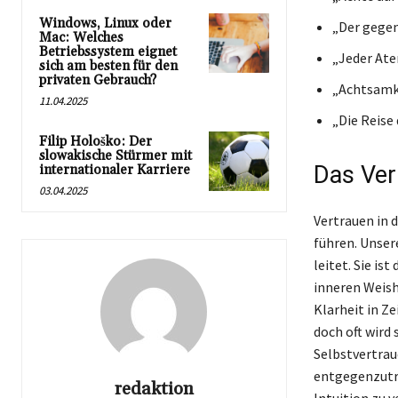
Windows, Linux oder
„Der gegen
Mac: Welches
Betriebssystem eignet
„Jeder Ate
sich am besten für den
privaten Gebrauch?
„Achtsamke
11.04.2025
„Die Reise
Filip Hološko: Der
slowakische Stürmer mit
Das Vert
internationaler Karriere
03.04.2025
Vertrauen in d
führen. Unser
leitet. Sie i
inneren Weish
Klarheit in Ze
doch oft wird
Selbstvertrau
entgegenzutre
redaktion
Intuition zu v