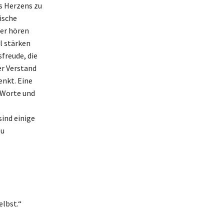
es Herzens zu
ische
per hören
l stärken
freude, die
er Verstand
enkt. Eine
e Worte und
sind einige
zu
elbst.“