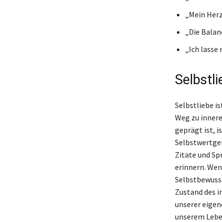
„Mein Herz
„Die Balan
„Ich lasse 
Selbstli
Selbstliebe is
Weg zu innere
geprägt ist, 
Selbstwertgef
Zitate und Spr
erinnern. Wenn
Selbstbewussts
Zustand des i
unserer eigen
unserem Lebe