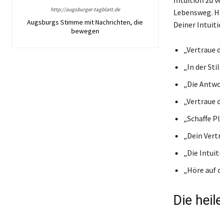
http://augsburger-tagblatt.de
Lebensweg. Hi
Augsburgs Stimme mit Nachrichten, die
Deiner Intuit
bewegen
„Vertraue d
„In der Sti
„Die Antwor
„Vertraue d
„Schaffe Pl
„Dein Vertr
„Die Intui
„Höre auf 
Die hei