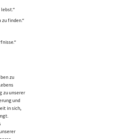
lebst.“
 zu finden.“
fnisse.“
eben zu
 Lebens
g zu unserer
ierung und
it in sich,
ngt.
s
 unserer
nserer