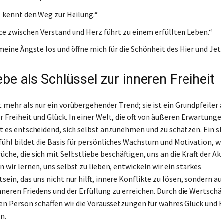
 kennt den Weg zur Heilung.“
ce zwischen Verstand und Herz führt zu einem erfüllten Leben.“
meine Ängste los und öffne mich für die Schönheit des Hier und Jet
ebe als Schlüssel zur inneren Freiheit
t mehr als nur ein vorübergehender Trend; sie ist ein Grundpfeiler
r Freiheit und Glück. In einer Welt, die oft von äußeren Erwartung
ist es entscheidend, sich selbst anzunehmen und zu schätzen. Ein s
ühl bildet die Basis für persönliches Wachstum und Motivation, 
üche, die sich mit Selbstliebe beschäftigen, uns an die Kraft der 
 wir lernen, uns selbst zu lieben, entwickeln wir ein starkes
ein, das uns nicht nur hilft, innere Konflikte zu lösen, sondern a
nneren Friedens und der Erfüllung zu erreichen. Durch die Wertsch
en Person schaffen wir die Voraussetzungen für wahres Glück und
n.