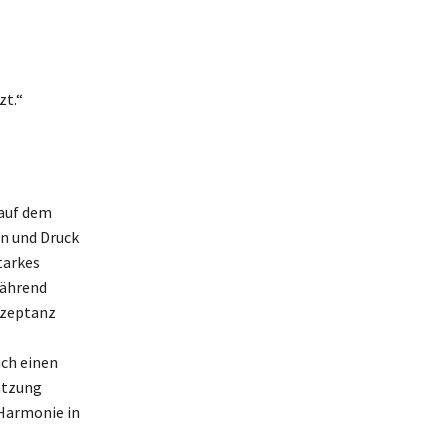
zt.“
 auf dem
en und Druck
tarkes
während
Akzeptanz
uch einen
ätzung
 Harmonie in