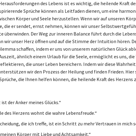
Herausforderungen des Lebens ist es wichtig, die heilende Kraft d
spirierende Sprüche können als Leitfaden dienen, um eine harmon
ischen Körper und Seele herzustellen. Wenn wir auf unseren Kör
le, die er sendet, ernst nehmen, können wir unser Selbstwertgefüh
te überwinden. Der Weg zur inneren Balance führt durch die Lebens
n wir unser Herz öffnen und auf die Stimme der Intuition hören. D
Dilemma schaffen, indem er uns von unserem natürlichen Glück abl
uszeit, ähnlich einem Urlaub für die Seele, ermöglicht es uns, di
eflektieren, die unser Leben bereichern. Indem wir diese Wahrheit
nterstützen wir den Prozess der Heilung und finden Frieden. Hier 
 Sprüche, die Ihnen helfen können, die heilende Kraft des Herzens 
 ist der Anker meines Glücks.“
ille des Herzens wohnt die wahre Lebensfreude.“
heidung, die ich treffe, ist ein Schritt zu mehr Vertrauen in mich s
 meinen Körper mit Liebe und Achtsamkeit.“