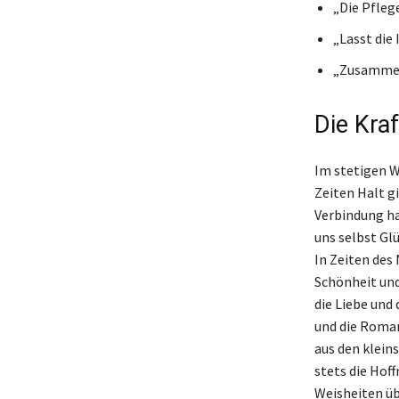
„Die Pfleg
„Lasst die 
„Zusammen 
Die Kra
Im stetigen Wa
Zeiten Halt g
Verbindung han
uns selbst Glü
In Zeiten des 
Schönheit und
die Liebe und
und die Roman
aus den klein
stets die Hof
Weisheiten übe