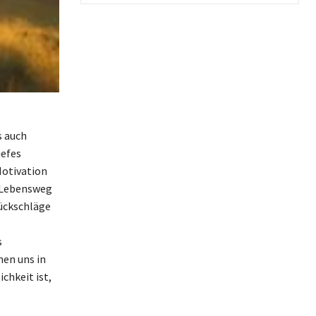
s auch
iefes
Motivation
m Lebensweg
Rückschläge
s
nen uns in
chkeit ist,