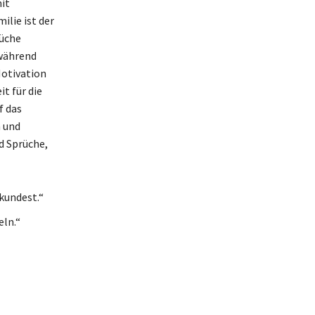
it
lie ist der
rüche
 während
Motivation
t für die
f das
n und
d Sprüche,
rkundest.“
eln.“