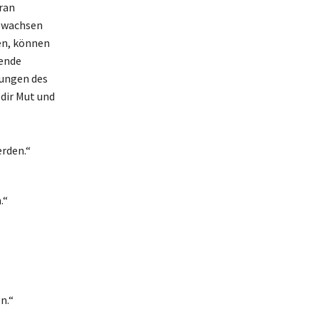
aran
n wachsen
gen, können
gende
rungen des
 dir Mut und
erden.“
.“
n.“