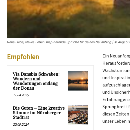
Neue Liebe, Neues Leben: Inspirierende Sprüche für deinen Neuanfang | © Augsbur
Empfohlen
Ein Neuanfang
Herausforderu
Wachstum und 
Via Danubia Schwaben:
und Inspirati
Wandern und
Wanderungen entlang
aufzuschlagen
der Donau
und Unsicherh
11.04.2025
Erfahrungen s
Sprungbrett f
Die Guten – Eine kreative
Stimme im Nürnberger
diesen Zeiten
Stadtrat
unser Leben n
20.09.2024