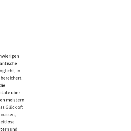
chwierigen
mantische
öglicht, in
 bereichert.
die
itate über
gen meistern
ss Glück oft
 müssen,
zeitlose
itern und