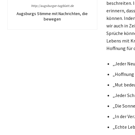
beschreiten. I
http://augsburger-tagblatt.de
erinnern, da
Augsburgs Stimme mit Nachrichten, die
können. Indem
bewegen
wir auch in Z
Sprüche könne
Lebens mit Kr
Hoffnung für
„Jeder Neu
„Hoffnung i
„Mut bedeu
„Jeder Schr
„Die Sonne
„In der Ve
„Echte Leb