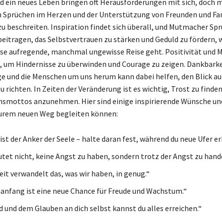
d ein neues Leben bringen oft Herausforderungen mit sich, doch m
Sprüchen im Herzen und der Unterstützung von Freunden und Fami
zu beschreiten. Inspiration findet sich überall, und Mutmacher Sp
eitragen, das Selbstvertrauen zu stärken und Geduld zu fördern,
se aufregende, manchmal ungewisse Reise geht. Positivität und 
l, um Hindernisse zu überwinden und Courage zu zeigen. Dankbarkei
ge und die Menschen um uns herum kann dabei helfen, den Blick au
 richten. In Zeiten der Veränderung ist es wichtig, Trost zu finde
nsmottos anzunehmen. Hier sind einige inspirierende Wünsche un
eurem neuen Weg begleiten können:
ist der Anker der Seele – halte daran fest, während du neue Ufer e
tet nicht, keine Angst zu haben, sondern trotz der Angst zu hand
it verwandelt das, was wir haben, in genug.“
anfang ist eine neue Chance für Freude und Wachstum.“
d und dem Glauben an dich selbst kannst du alles erreichen.“