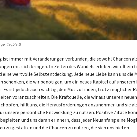
ger Tagblatt)
 ist immer mit Veränderungen verbunden, die sowohl Chancen al
ngen mit sich bringen. In Zeiten des Wandels erleben wir oft ein t
eine wertvolle Selbstentdeckung. Jede neue Liebe kann uns die 
on schenken, die wir benötigen, um ein neues Kapitel auf unsere
. Es ist jedoch auch wichtig, den Mut zu finden, trotz möglicher 
eiten voranzuschreiten. Die Kraftquelle, die wir aus unseren neuen
chöpfen, hilft uns, die Herausforderungen anzunehmen und sie al
ür unsere persönliche Entwicklung zu nutzen. Positive Zitate kön
 begleiten und uns daran erinnern, dass jeder Neuanfang eine Mögli
eu zu gestalten und die Chancen zu nutzen, die sich uns bieten.