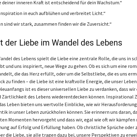
e deiner inneren Kraft ist entscheidend für dein Wachstum.“
Inspiration in euch aufblühen und verbreitet Licht.“
sind wir stark, zusammen finden wir die Zuversicht.“
ft der Liebe im Wandel des Lebens
ndel des Lebens spielt die Liebe eine zentrale Rolle, die uns in s
ibt und uns inspiriert, neue Wege zu gehen. Ob es sich um eine ro
delt, die das Herz erfüllt, oder um die Selbstliebe, die es uns erm
ck zu finden – die Liebe ist eine kraftvolle Energie, die unser Leben
Neuanfangs ist es dieser universellen Liebe zu verdanken, dass wir 
 Zärtlichkeit des Lebens wiederentdecken können. Inspirational Z
 das Leben bieten uns wertvolle Einblicke, wie wir Herausforderun
tik in unser Leben zurückholen können. Sie erinnern uns daran, da
sten Momenten hervorgeht und dass wir, egal wie oft wir kämpfen
fnung auf Erfolg und Erfüllung haben. Ob christliche Sprüche oder 
r die Liebe, sie alle tragen dazu bei, unsere Perspektiven zu erwe