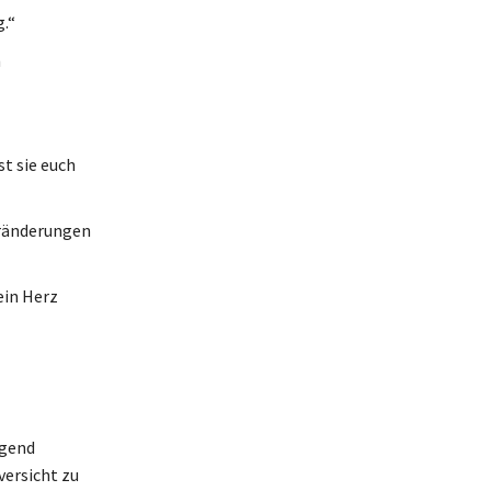
.“
n
t sie euch
eränderungen
ein Herz
igend
versicht zu