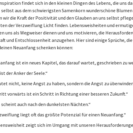
nspiration findet sich in den kleinen Dingen des Lebens, die uns d
ss selbst aus dem schwierigsten Samenkorn wunderschöne Blume
 wir die Kraft der Positivität und den Glauben an uns selbst pfle
eiten der Verzweiflung Licht finden. Lebensweisheiten und ermuti
n uns als Wegweiser dienen und uns motivieren, die Herausforde
aft und Entschlossenheit anzugehen. Hier sind einige Sprüche, die
 deinen Neuanfang schenken können:
anfang ist ein neues Kapitel, das darauf wartet, geschrieben zu w
st der Anker der Seele.“
tet nicht, keine Angst zu haben, sondern die Angst zu überwinden
itt vorwärts ist ein Schritt in Richtung einer besseren Zukunft.“
 scheint auch nach den dunkelsten Nächten.“
rzweiflung liegt oft das größte Potenzial für einen Neuanfang.“
ensweisheit zeigt sich im Umgang mit unseren Herausforderunge