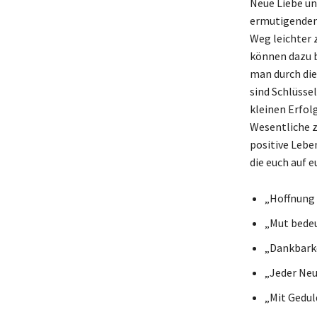
Neue Liebe un
ermutigenden 
Weg leichter 
können dazu b
man durch die
sind Schlüsse
kleinen Erfol
Wesentliche zu
positive Lebe
die euch auf 
„Hoffnung 
„Mut bedeu
„Dankbarke
„Jeder Neu
„Mit Gedul