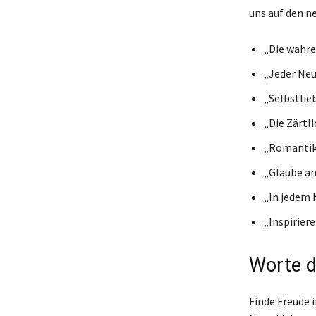
uns auf den n
„Die wahre
„Jeder Neu
„Selbstlieb
„Die Zärtli
„Romantik 
„Glaube an 
„In jedem 
„Inspirier
Worte d
Finde Freude i