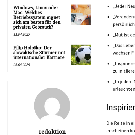
„Jeder Neu
Windows, Linux oder
Mac: Welches
„Veränderu
Betriebssystem eignet
sich am besten für den
persönlic
privaten Gebrauch?
11.04.2025
„Mut ist d
„Das Leben
Filip Hološko: Der
wachsen!“
slowakische Stürmer mit
internationaler Karriere
„Inspirier
03.04.2025
zu initiier
„In jedem 
erleuchten
Inspiri
Die Reise in e
erscheinen kö
redaktion